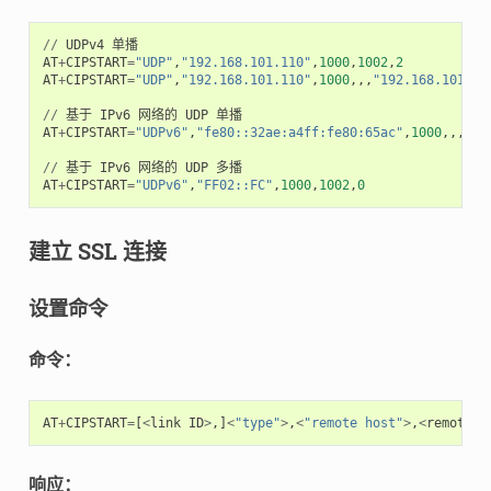
//
UDPv4
单播
AT
+
CIPSTART
=
"UDP"
,
"192.168.101.110"
,
1000
,
1002
,
2
AT
+
CIPSTART
=
"UDP"
,
"192.168.101.110"
,
1000
,,,
"192.168.101.10
//
基于
IPv6
网络的
UDP
单播
AT
+
CIPSTART
=
"UDPv6"
,
"fe80::32ae:a4ff:fe80:65ac"
,
1000
,,,
"fe
//
基于
IPv6
网络的
UDP
多播
AT
+
CIPSTART
=
"UDPv6"
,
"FF02::FC"
,
1000
,
1002
,
0
建立 SSL 连接
设置命令
命令：
AT
+
CIPSTART
=
[
<
link
ID
>
,]
<
"type"
>
,
<
"remote host"
>
,
<
remote
p
响应：