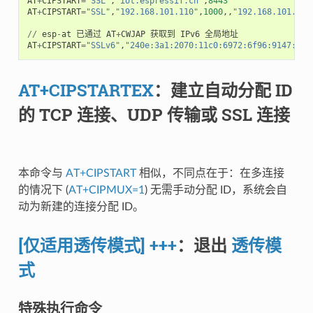
AT
+
CIPSTART
=
"SSL"
,
"iot.espressif.cn"
,
8443
AT
+
CIPSTART
=
"SSL"
,
"192.168.101.110"
,
1000
,,
"192.168.101.100
//
esp
-
at
已通过
AT
+
CWJAP
获取到
IPv6
全局地址
AT
+
CIPSTART
=
"SSLv6"
,
"240e:3a1:2070:11c0:6972:6f96:9147:d66
AT+CIPSTARTEX
：建立自动分配 ID
的 TCP 连接、UDP 传输或 SSL 连接
本命令与
AT+CIPSTART
相似，不同点在于：在多连接
的情况下 (
AT+CIPMUX=1
) 无需手动分配 ID，系统会自
动为新建的连接分配 ID。
[仅适用透传模式] +++
：退出
透传模
式
特殊执行命令