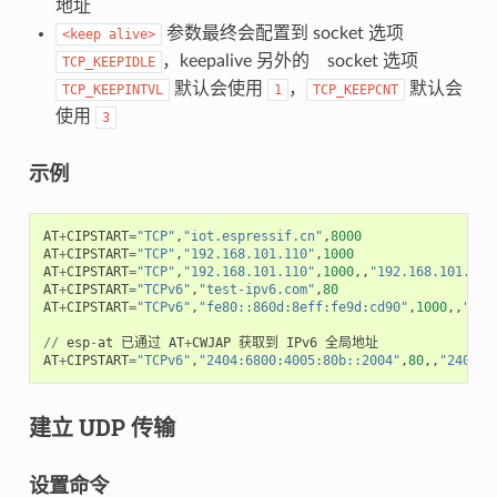
地址
参数最终会配置到 socket 选项
<keep
alive>
，keepalive 另外的 socket 选项
TCP_KEEPIDLE
默认会使用
，
默认会
TCP_KEEPINTVL
1
TCP_KEEPCNT
使用
3
示例
AT
+
CIPSTART
=
"TCP"
,
"iot.espressif.cn"
,
8000
AT
+
CIPSTART
=
"TCP"
,
"192.168.101.110"
,
1000
AT
+
CIPSTART
=
"TCP"
,
"192.168.101.110"
,
1000
,,
"192.168.101.100
AT
+
CIPSTART
=
"TCPv6"
,
"test-ipv6.com"
,
80
AT
+
CIPSTART
=
"TCPv6"
,
"fe80::860d:8eff:fe9d:cd90"
,
1000
,,
"fe8
//
esp
-
at
已通过
AT
+
CWJAP
获取到
IPv6
全局地址
AT
+
CIPSTART
=
"TCPv6"
,
"2404:6800:4005:80b::2004"
,
80
,,
"240e:3
建立 UDP 传输
设置命令