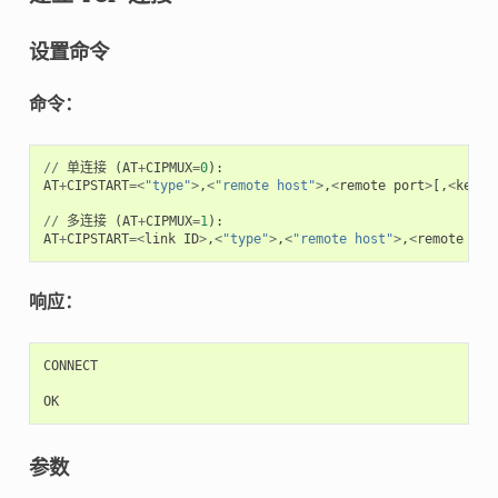
设置命令
命令：
//
单连接
(
AT
+
CIPMUX
=
0
):
AT
+
CIPSTART
=<
"type"
>
,
<
"remote host"
>
,
<
remote
port
>
[,
<
keep
//
多连接
(
AT
+
CIPMUX
=
1
):
AT
+
CIPSTART
=<
link
ID
>
,
<
"type"
>
,
<
"remote host"
>
,
<
remote
por
响应：
CONNECT
OK
参数