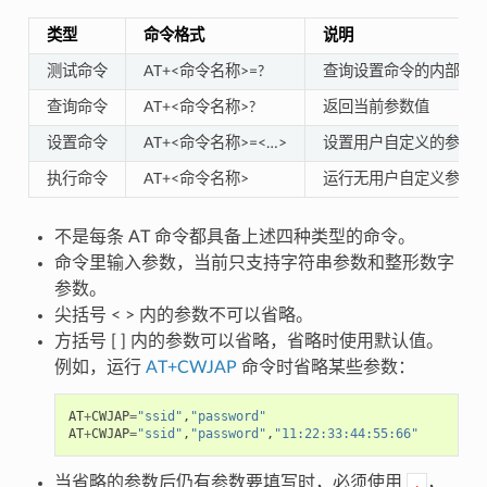
类型
命令格式
说明
测试命令
AT+<命令名称>=?
查询设置命令的内部参
查询命令
AT+<命令名称>?
返回当前参数值
设置命令
AT+<命令名称>=<…>
设置用户自定义的参数
执行命令
AT+<命令名称>
运行无用户自定义参数
不是每条 AT 命令都具备上述四种类型的命令。
命令里输入参数，当前只支持字符串参数和整形数字
参数。
尖括号 < > 内的参数不可以省略。
方括号 [ ] 内的参数可以省略，省略时使用默认值。
例如，运行
AT+CWJAP
命令时省略某些参数：
AT
+
CWJAP
=
"ssid"
,
"password"
AT
+
CWJAP
=
"ssid"
,
"password"
,
"11:22:33:44:55:66"
当省略的参数后仍有参数要填写时，必须使用
，
,