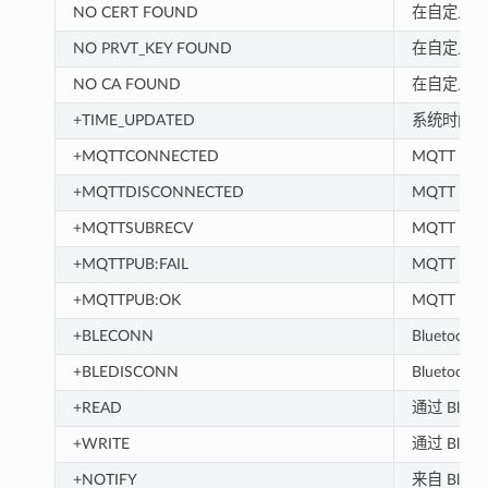
NO CERT FOUND
在自定义分
NO PRVT_KEY FOUND
在自定义分
NO CA FOUND
在自定义分
+TIME_UPDATED
系统时间
+MQTTCONNECTED
MQTT 已连
+MQTTDISCONNECTED
MQTT 与 
+MQTTSUBRECV
MQTT 已从
+MQTTPUB:FAIL
MQTT 发
+MQTTPUB:OK
MQTT 发
+BLECONN
Bluetoot
+BLEDISCONN
Bluetoot
+READ
通过 Blue
+WRITE
通过 Blue
+NOTIFY
来自 Blueto