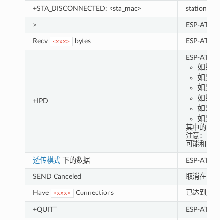
+STA_DISCONNECTED: <sta_mac>
station 
>
ESP-AT
Recv
bytes
ESP-AT
<xxx>
ESP-A
如果 A
如果 A
如果 A
如果 A
+IPD
如果 A
如果 A
其中的
li
注意：当这是
可能和实际
透传模式
下的数据
ESP-A
SEND Canceled
取消在 Wi-
Have
Connections
已达到服务
<xxx>
+QUITT
ESP-AT 退