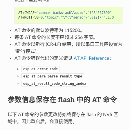
AT
+
CWJAP
=
"comma\,backslash
\\
ssid"
,
"1234567890"
AT
+
MQTTPUB
=
0
,
"topic"
,
"
\"
{
\"
sensor
\"
:012}
\"
"
,
1
,
0
AT 命令的默认波特率为 115200。
每条 AT 命令的长度不应超过 256 字节。
AT 命令以新行 (CR-LF) 结束，所以串口工具应设置为
“新行模式”。
AT 命令错误代码的定义请见
AT API Reference
：
esp_at_error_code
esp_at_para_parse_result_type
esp_at_result_code_string_index
参数信息保存在 flash 中的 AT 命令
以下 AT 命令的参数更改将始终保存在 flash 的 NVS 区
域中，因此重启后，会直接使用。