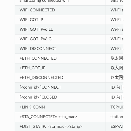
smartconfig connected wifi
Smartcon
WIFI CONNECTED
Wi-Fi st
WIFI GOT IP
Wi-Fi st
WIFI GOT IPv6 LL
Wi-Fi s
WIFI GOT IPv6 GL
Wi-Fi st
WIFI DISCONNECT
Wi-Fi st
+ETH_CONNECTED
以太网接口
+ETH_GOT_IP
以太网接口已
+ETH_DISCONNECTED
以太网接口
[<conn_id>,]CONNECT
ID 为
<co
[<conn_id>,]CLOSED
ID 为
<co
+LINK_CONN
TCP/UDP
+STA_CONNECTED: <sta_mac>
station 已
+DIST_STA_IP: <sta_mac>,<sta_ip>
ESP-AT 的 