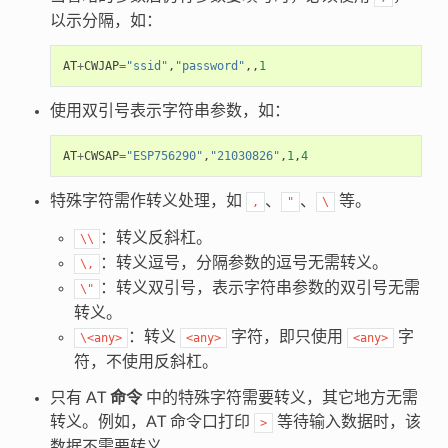
以示分隔，如：
AT
+
CWJAP
=
"ssid"
,
"password"
,,
1
使用双引号表示字符串参数，如：
AT
+
CWSAP
=
"ESP756290"
,
"21030826"
,
1
,
4
特殊字符需作转义处理，如
、
、
等。
,
"
\
：转义反斜杠。
\\
：转义逗号，分隔参数的逗号无需转义。
\,
：转义双引号，表示字符串参数的双引号无需
\"
转义。
：转义
字符，即只使用
字
\<any>
<any>
<any>
符，不使用反斜杠。
只有 AT
命令
中的特殊字符需要转义，其它地方无需
转义。例如，AT 命令口打印
等待输入数据时，该
>
数据不需要转义。