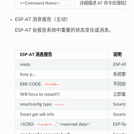
+<Command Name>:
详细描述 AT 命令处理结果
...
ESP-AT 消息报告（主动）
ESP-AT 会报告系统中重要的状态变化或消息。
ESP-AT 消息报告
说明
ready
ESP-AT
busy p…
系统繁忙，
ERR CODE:
不同命令的
<0x%08x>
Will force to restart!!!
立即重启模
smartconfig type:
Smartconf
<xxx>
Smart get wifi info
Smartcon
+SCRD:
,``<reserved data>``
ESP-Tou
<length>