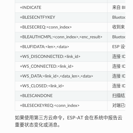
+INDICATE
来自 Blueto
+BLESECNTFYKEY
Bluetooth
+BLESECREQ:<conn_index>
收到来自 Bl
+BLEAUTHCMPL:<conn_index>,<enc_result>
Bluetoot
+BLUFIDATA:<len>,<data>
ESP 设备
+WS_DISCONNECTED:<link_id>
连接 ID 为 
+WS_CONNECTED:<link_id>
连接 ID 为 
+WS_DATA:<link_id>,<data_len>,<data>
连接 ID 为 
+WS_CLOSED:<link_id>
连接 ID 为 
+BLESCANDONE
扫描结束
+BLESECKEYREQ:<conn_index>
对端已经接
如果使用第三方云命令，ESP-AT 会在系统中报告云
重要状态变化或消息。