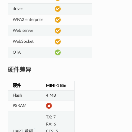
driver
WPA2 enterprise
Web server
WebSocket
OTA
硬件差异
硬件
MINI-1 Bin
Flash
4 MB
PSRAM
TX: 7
RX: 6
1
UART 管脚
CTS: 5