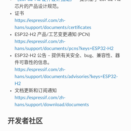
芯片的产品设计规范。
证书
https://espressif.com/zh-
hans/support/documents/certificates
ESP32-H2 产品/工艺变更通知 (PCN)
https://espressif.com/zh-
hans/support/documents/pcns?keys=ESP32-H2
ESP32-H2 公告 – 提供有关安全、bug、兼容性、器
件可靠性的信息。
https://espressif.com/zh-
hans/support/documents/advisories?keys=ESP32-
H2
文档更新和订阅通知
https://espressif.com/zh-
hans/support/download/documents
开发者社区