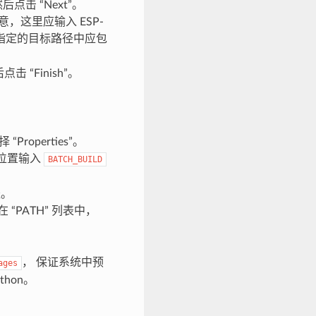
，然后点击 “Next”。
。注意，这里应输入 ESP-
，您指定的目标路径中应包
后点击 “Finish”。
roperties”。
对应位置输入
BATCH_BUILD
径。
 “PATH” 列表中，
， 保证系统中预
ages
thon。