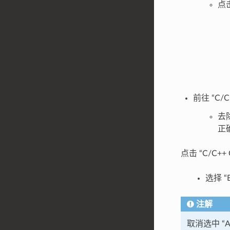
点击
前往 “C/C+
去除
正
点击 “C/C++ G
选择 “E
注解
取消选中 “Al