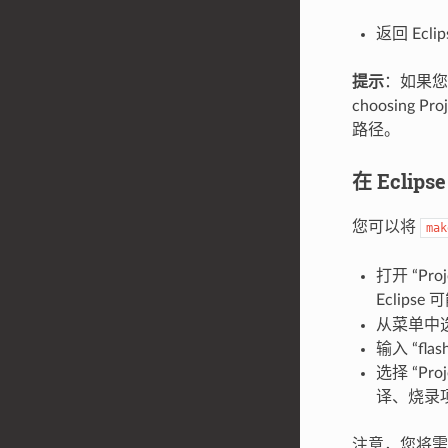
返回 Ecli
提示
：如果您已经
choosing 
路径。
在 Eclip
您可以将
mak
打开 “P
Eclips
从菜单中选择 “
输入 “f
选择 “Pro
译、烧录
注意，您将