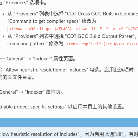
 “Providers” 选项卡。
从 “Providers” 列表中选择 “CDT Cross GCC Built-in Compile
“Command to get compiler specs” 修改为
xtensa-esp32-elf-gcc
${FLAGS}
-std=c++11
-E
-P
-v
-dD
"${IN
从 “Providers” 列表中选择 “CDT GCC Build Output Parser”
command pattern” 修改为
xtensa-esp32-elf-(gcc|g\+\+|c\+\+
+ General” -> “Indexer” 属性页面。
 “Allow heuristic resolution of includes” 勾选。启用此选
确的头文件目录。
eneral” -> “Indexer” 属性页。
nable project specific settings” 以启用本页上的其他设置。
low heuristic resolution of includes”。因为启用此选项时，有