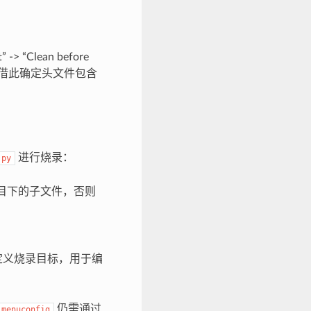
“Clean before
器参数，并借此确定头文件包含
进行烧录：
.py
非项目下的子文件，否则
）”，创建自定义烧录目标，用于编
仍需通过
menuconfig