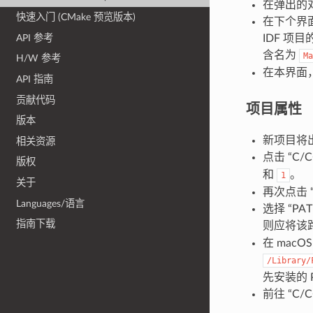
在弹出的对话框
快速入门 (CMake 预览版本)
在下个界面中
API 参考
IDF 项
含名为
Ma
H/W 参考
在本界面，找到 
API 指南
贡献代码
项目属性
版本
新项目将出现
相关资源
点击 “C/
版权
和
。
1
关于
再次点击 “
Languages/语言
选择 “P
指南下载
则应将该路
在 mac
/Library/
先安装的 P
前往 “C/C+