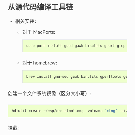
从源代码编译工具链
相关安装：
对于 MacPorts:
sudo
port
install
gsed
gawk
binutils
gperf
grep
get
对于 homebrew:
brew
install
gnu
-
sed
gawk
binutils
gperftools
gette
创建一个文件系统镜像（区分大小写）:
hdiutil
create
~/
esp
/
crosstool
.
dmg
-
volname
"ctng"
-
size
1
挂载: