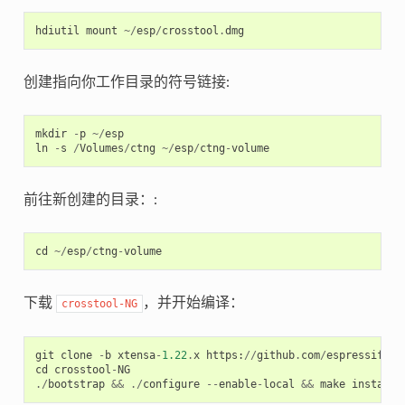
hdiutil
mount
~/
esp
/
crosstool
.
dmg
创建指向你工作目录的符号链接:
mkdir
-
p
~/
esp
ln
-
s
/
Volumes
/
ctng
~/
esp
/
ctng
-
volume
前往新创建的目录：:
cd
~/
esp
/
ctng
-
volume
下载
，并开始编译：
crosstool-NG
git
clone
-
b
xtensa
-
1.22
.
x
https
:
//
github
.
com
/
espressif
/
cr
cd
crosstool
-
NG
./
bootstrap
&&
./
configure
--
enable
-
local
&&
make
install