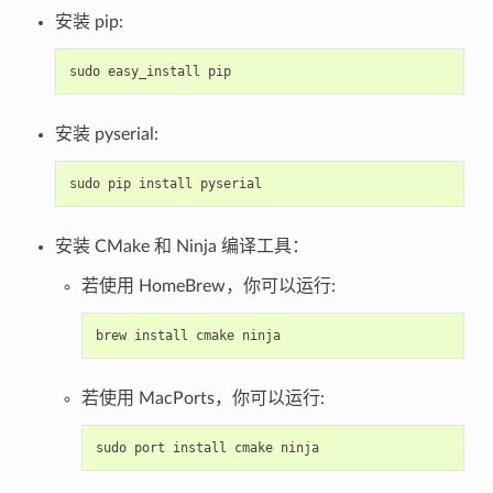
安装 pip:
sudo
easy_install
pip
安装 pyserial:
sudo
pip
install
pyserial
安装 CMake 和 Ninja 编译工具：
若使用 HomeBrew，你可以运行:
brew
install
cmake
ninja
若使用 MacPorts，你可以运行:
sudo
port
install
cmake
ninja