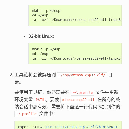
mkdir
-
p
~/
esp
cd
~/
esp
tar
-
xzf
~/
Downloads
/
xtensa
-
esp32
-
elf
-
linux64
-
1.
32-bit Linux:
mkdir
-
p
~/
esp
cd
~/
esp
tar
-
xzf
~/
Downloads
/
xtensa
-
esp32
-
elf
-
linux32
-
1.
工具链将会被解压到
目
~/esp/xtensa-esp32-elf/
录。
要使用工具链，你还需要在
文件中更新
~/.profile
环境变量
。要使
在所有的终
PATH
xtensa-esp32-elf
端会话中都有效，需要将下面这一行代码添加到你的
文件中：
~/.profile
export
PATH
=
"$HOME/esp/xtensa-esp32-elf/bin:$PATH"