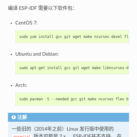
编译 ESP-IDF 需要以下软件包：
CentOS 7:
sudo
yum
install
gcc
git
wget
make
ncurses
-
devel
flex
b
Ubuntu and Debian:
sudo
apt
-
get
install
gcc
git
wget
make
libncurses
-
dev
f
Arch:
sudo
pacman
-
S
--
needed
gcc
git
make
ncurses
flex
bison
注解
一些旧的（2014年之前）Linux 发行版中使用的
版本可能是 2.x ， ESP-IDF并不支持。 在
pyserial