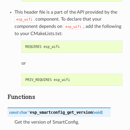
This header file is a part of the API provided by the
component. To declare that your
esp_wifi
component depends on
, add the following
esp_wifi
to your CMakeLists.txt:
or
Functions
esp_smartconfig_get_version
const
char
*
(
void
)
Get the version of SmartConfig.