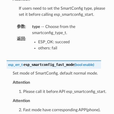
If users need to set the SmartConfig type, please
set it before calling esp_smartconfig_start.
参数
:
type
-- Choose from the
smartconfig_type_t.
返回
:
ESP_OK: succeed
others: fail
esp_smartconfig_fast_mode
esp_err_t
(
bool
enable
)
Set mode of SmartConfig. default normal mode.
Attention
1. Please call it before API esp_smartconfig_start.
Attention
2. Fast mode have corresponding APP(phone).