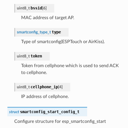
bssid
uint8_t
[
6
]
MAC address of target AP.
type
smartconfig_type_t
Type of smartconfig(ESPTouch or AirKiss).
token
uint8_t
Token from cellphone which is used to send ACK
to cellphone.
cellphone_ip
uint8_t
[
4
]
IP address of cellphone.
smartconfig_start_config_t
struct
Configure structure for esp_smartconfig_start