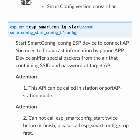
返回
:
SmartConfig version const char.
esp_smartconfig_start
esp_err_t
(
const
smartconfig_start_config_t
*
config
)
Start SmartConfig, config ESP device to connect AP.
You need to broadcast information by phone APP.
Device sniffer special packets from the air that
containing SSID and password of target AP.
Attention
1. This API can be called in station or softAP-
station mode.
Attention
2. Can not call esp_smartconfig_start twice
before it finish, please call esp_smartconfig_stop
first.