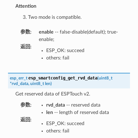
Attention
3. Two mode is compatible.
参数
:
enable
-- false-disable(default); true-
enable;
返回
:
ESP_OK: succeed
others: fail
esp_smartconfig_get_rvd_data
esp_err_t
(
uint8_t
*
rvd_data
,
uint8_t
len
)
Get reserved data of ESPTouch v2.
参数
:
rvd_data
-- reserved data
len
-- length of reserved data
返回
:
ESP_OK: succeed
others: fail