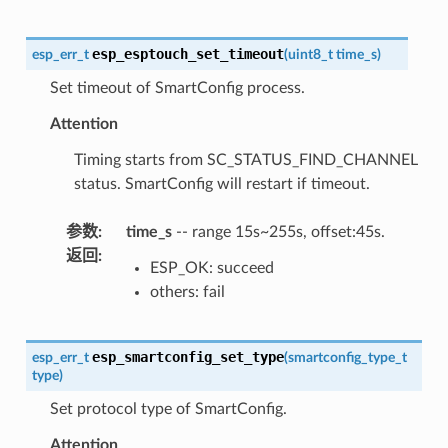
esp_esptouch_set_timeout
esp_err_t
(
uint8_t
time_s
)
Set timeout of SmartConfig process.
Attention
Timing starts from SC_STATUS_FIND_CHANNEL
status. SmartConfig will restart if timeout.
参数
:
time_s
-- range 15s~255s, offset:45s.
返回
:
ESP_OK: succeed
others: fail
esp_smartconfig_set_type
esp_err_t
(
smartconfig_type_t
type
)
Set protocol type of SmartConfig.
Attention