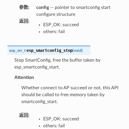
参数
:
config
-- pointer to smartconfig start
configure structure
返回
:
ESP_OK: succeed
others: fail
esp_smartconfig_stop
esp_err_t
(
void
)
Stop SmartConfig, free the buffer taken by
esp_smartconfig_start.
Attention
Whether connect to AP succeed or not, this API
should be called to free memory taken by
smartconfig_start.
返回
:
ESP_OK: succeed
others: fail