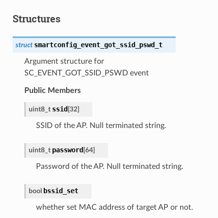
Structures
smartconfig_event_got_ssid_pswd_t
struct
Argument structure for
SC_EVENT_GOT_SSID_PSWD event
Public Members
ssid
uint8_t
[
32
]
SSID of the AP. Null terminated string.
password
uint8_t
[
64
]
Password of the AP. Null terminated string.
bssid_set
bool
whether set MAC address of target AP or not.