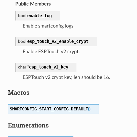
Public Members
enable_log
bool
Enable smartconfig logs.
esp_touch_v2_enable_crypt
bool
Enable ESPTouch v2 crypt.
esp_touch_v2_key
char
*
ESPTouch v2 crypt key, len should be 16.
Macros
SMARTCONFIG_START_CONFIG_DEFAULT
(
)
Enumerations