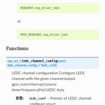
or
Functions
ledc_channel_config
esp_err_t
(
const
ledc_channel_config_t
*
ledc_conf
)
LEDC channel configuration Configure LEDC
channel with the given channel/output
gpio_num/interrupt/source
timer/frequency(Hz)/LEDC duty.
参数
:
ledc_conf
-- Pointer of LEDC channel
configure struct