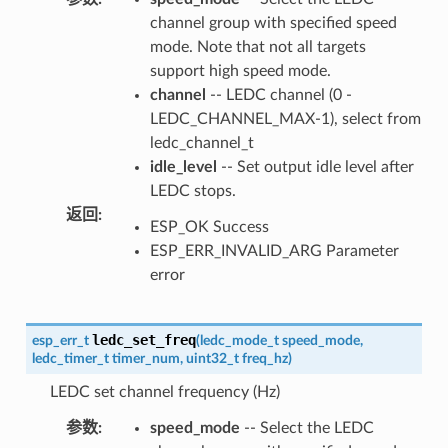
channel group with specified speed
mode. Note that not all targets
support high speed mode.
channel
-- LEDC channel (0 -
LEDC_CHANNEL_MAX-1), select from
ledc_channel_t
idle_level
-- Set output idle level after
LEDC stops.
返回
:
ESP_OK Success
ESP_ERR_INVALID_ARG Parameter
error
ledc_set_freq
esp_err_t
(
ledc_mode_t
speed_mode
,
ledc_timer_t
timer_num
,
uint32_t
freq_hz
)
LEDC set channel frequency (Hz)
参数
:
speed_mode
-- Select the LEDC