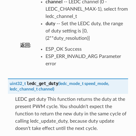
channel
-- LEDC channel (0 -
LEDC_CHANNEL_MAX-1), select from
ledc_channel_t
duty
-- Set the LEDC duty, the range
of duty setting is [0,
(2**duty_resolution)]
返回
:
ESP_OK Success
ESP_ERR_INVALID_ARG Parameter
error
ledc_get_duty
uint32_t
(
ledc_mode_t
speed_mode
,
ledc_channel_t
channel
)
LEDC get duty This function returns the duty at the
present PWM cycle. You shouldn't expect the
function to return the new duty in the same cycle of
calling ledc_update_duty, because duty update
doesn't take effect until the next cycle.