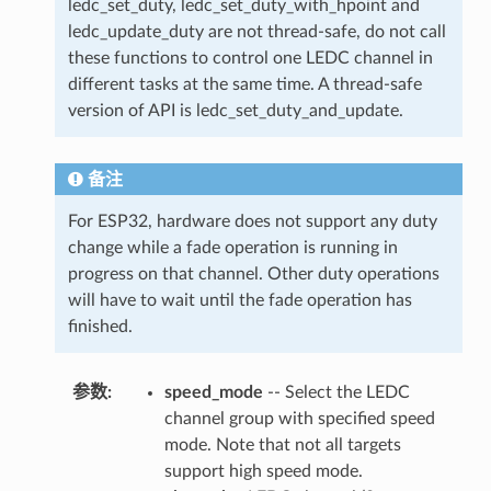
ledc_set_duty, ledc_set_duty_with_hpoint and
ledc_update_duty are not thread-safe, do not call
these functions to control one LEDC channel in
different tasks at the same time. A thread-safe
version of API is ledc_set_duty_and_update.
备注
For ESP32, hardware does not support any duty
change while a fade operation is running in
progress on that channel. Other duty operations
will have to wait until the fade operation has
finished.
参数
:
speed_mode
-- Select the LEDC
channel group with specified speed
mode. Note that not all targets
support high speed mode.