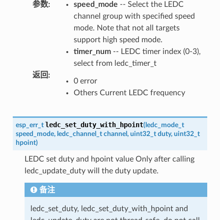
参数
:
speed_mode
-- Select the LEDC
channel group with specified speed
mode. Note that not all targets
support high speed mode.
timer_num
-- LEDC timer index (0-3),
select from ledc_timer_t
返回
:
0 error
Others Current LEDC frequency
ledc_set_duty_with_hpoint
esp_err_t
(
ledc_mode_t
speed_mode
,
ledc_channel_t
channel
,
uint32_t
duty
,
uint32_t
hpoint
)
LEDC set duty and hpoint value Only after calling
ledc_update_duty will the duty update.
备注
ledc_set_duty, ledc_set_duty_with_hpoint and