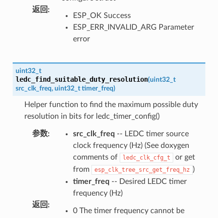
返回
:
ESP_OK Success
ESP_ERR_INVALID_ARG Parameter
error
uint32_t
ledc_find_suitable_duty_resolution
(
uint32_t
src_clk_freq
,
uint32_t
timer_freq
)
Helper function to find the maximum possible duty
resolution in bits for ledc_timer_config()
参数
:
src_clk_freq
-- LEDC timer source
clock frequency (Hz) (See doxygen
comments of
or get
ledc_clk_cfg_t
from
)
esp_clk_tree_src_get_freq_hz
timer_freq
-- Desired LEDC timer
frequency (Hz)
返回
:
0 The timer frequency cannot be