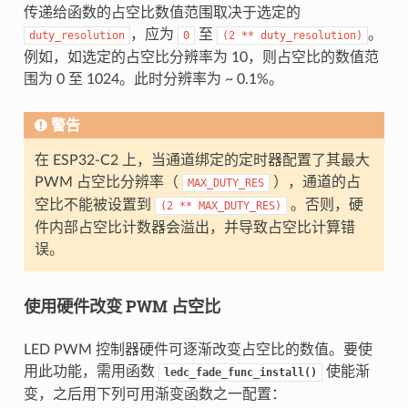
传递给函数的占空比数值范围取决于选定的
，应为
至
。
duty_resolution
0
(2
**
duty_resolution)
例如，如选定的占空比分辨率为 10，则占空比的数值范
围为 0 至 1024。此时分辨率为 ~ 0.1%。
警告
在 ESP32-C2 上，当通道绑定的定时器配置了其最大
PWM 占空比分辨率（
），通道的占
MAX_DUTY_RES
空比不能被设置到
。否则，硬
(2
**
MAX_DUTY_RES)
件内部占空比计数器会溢出，并导致占空比计算错
误。
使用硬件改变 PWM 占空比
LED PWM 控制器硬件可逐渐改变占空比的数值。要使
用此功能，需用函数
使能渐
ledc_fade_func_install()
变，之后用下列可用渐变函数之一配置：