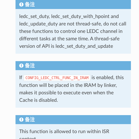
备注
ledc_set_duty, ledc_set_duty_with_hpoint and
ledc_update_duty are not thread-safe, do not call
these functions to control one LEDC channel in
different tasks at the same time. A thread-safe
version of API is ledc_set_duty_and_update
备注
If
is enabled, this
CONFIG_LEDC_CTRL_FUNC_IN_IRAM
function will be placed in the IRAM by linker,
makes it possible to execute even when the
Cache is disabled.
备注
This function is allowed to run within ISR