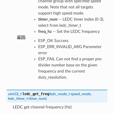
channel group with specified speed
mode. Note that not all targets
support high speed mode.
timer_num
-- LEDC timer index (0-3),
select from ledc_timer_t
freq_hz
-- Set the LEDC frequency
返回
:
ESP_OK Success
ESP_ERR_INVALID_ARG Parameter
error
ESP_FAIL Can not find a proper pre-
divider number base on the given
frequency and the current
duty_resolution.
ledc_get_freq
uint32_t
(
ledc_mode_t
speed_mode
,
ledc_timer_t
timer_num
)
LEDC get channel frequency (Hz)