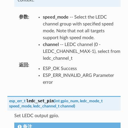
context.
参数
:
speed_mode
-- Select the LEDC
channel group with specified speed
mode. Note that not all targets
support high speed mode.
channel
-- LEDC channel (0 -
LEDC_CHANNEL_MAX-1), select from
ledc_channel_t
返回
:
ESP_OK Success
ESP_ERR_INVALID_ARG Parameter
error
ledc_set_pin
esp_err_t
(
int
gpio_num
,
ledc_mode_t
speed_mode
,
ledc_channel_t
channel
)
Set LEDC output gpio.
备注