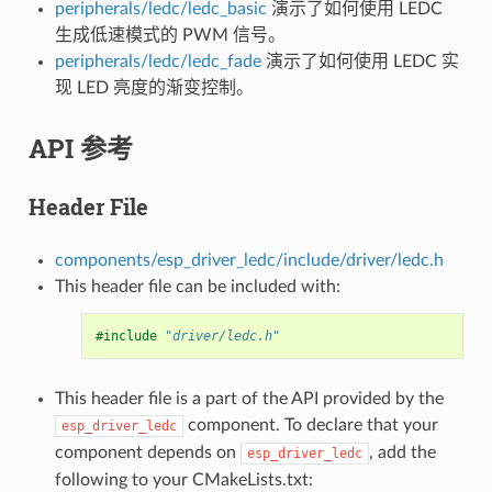
peripherals/ledc/ledc_basic
演示了如何使用 LEDC
生成低速模式的 PWM 信号。
peripherals/ledc/ledc_fade
演示了如何使用 LEDC 实
现 LED 亮度的渐变控制。
API 参考
Header File
components/esp_driver_ledc/include/driver/ledc.h
This header file can be included with:
#include
"driver/ledc.h"
This header file is a part of the API provided by the
component. To declare that your
esp_driver_ledc
component depends on
, add the
esp_driver_ledc
following to your CMakeLists.txt: