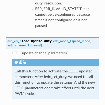
duty_resolution.
ESP_ERR_INVALID_STATE Timer
cannot be de-configured because
timer is not configured or is not
paused
ledc_update_duty
esp_err_t
(
ledc_mode_t
speed_mode
,
ledc_channel_t
channel
)
LEDC update channel parameters.
备注
Call this function to activate the LEDC updated
parameters. After ledc_set_duty, we need to call
this function to update the settings. And the new
LEDC parameters don't take effect until the next
PWM cycle.