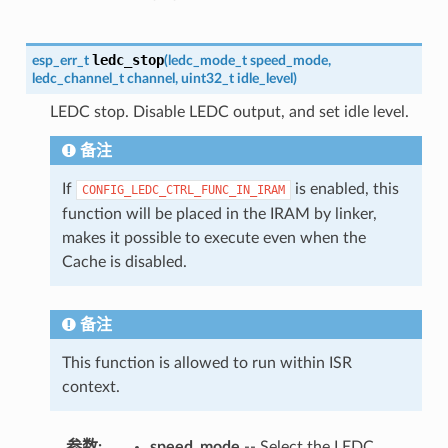
ledc_stop
esp_err_t
(
ledc_mode_t
speed_mode
,
ledc_channel_t
channel
,
uint32_t
idle_level
)
LEDC stop. Disable LEDC output, and set idle level.
备注
If
is enabled, this
CONFIG_LEDC_CTRL_FUNC_IN_IRAM
function will be placed in the IRAM by linker,
makes it possible to execute even when the
Cache is disabled.
备注
This function is allowed to run within ISR
context.
参数
:
speed_mode
-- Select the LEDC