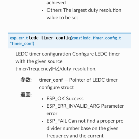
achieved
Others The largest duty resolution
value to be set
ledc_timer_config
esp_err_t
(
const
ledc_timer_config_t
*
timer_conf
)
LEDC timer configuration Configure LEDC timer
with the given source
timer/frequency(Hz)/duty_resolution.
参数
:
timer_conf
-- Pointer of LEDC timer
configure struct
返回
:
ESP_OK Success
ESP_ERR_INVALID_ARG Parameter
error
ESP_FAIL Can not find a proper pre-
divider number base on the given
frequency and the current