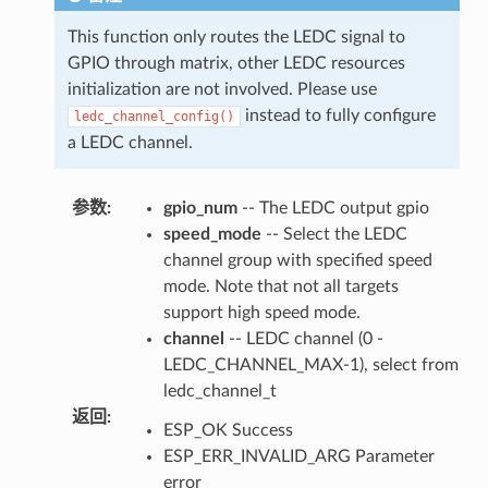
This function only routes the LEDC signal to
GPIO through matrix, other LEDC resources
initialization are not involved. Please use
instead to fully configure
ledc_channel_config()
a LEDC channel.
参数
:
gpio_num
-- The LEDC output gpio
speed_mode
-- Select the LEDC
channel group with specified speed
mode. Note that not all targets
support high speed mode.
channel
-- LEDC channel (0 -
LEDC_CHANNEL_MAX-1), select from
ledc_channel_t
返回
:
ESP_OK Success
ESP_ERR_INVALID_ARG Parameter
error