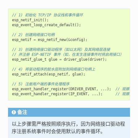
// 1) 初始化 TCP/IP 协议栈和事件循环
esp_netif_init
();
esp_event_loop_create_default
();
// 2) 创建网络接口句柄
esp_netif
=
esp_netif_new
(
&
config
);
// 3) 创建网络接口驱动程序（如以太网）及其网络层连接
// 并注册 ESP-NETIF 事件（如，在发生连接事件时将启用接口）
esp_netif_glue_t
glue
=
driver_glue
(
driver
);
// 4) 将驱动程序的胶水层附加到网络接口句柄上
esp_netif_attach
(
esp_netif
,
glue
);
// 5) 注册用户端的事件处理程序
esp_event_handler_register
(
DRIVER_EVENT
,
...);
// 观察驱
esp_event_handler_register
(
IP_EVENT
,
...);
// 观察 ES
备注
以上步骤需严格按照顺序执行，因为网络接口驱动程
序注册系统事件时会使用默认的事件循环。