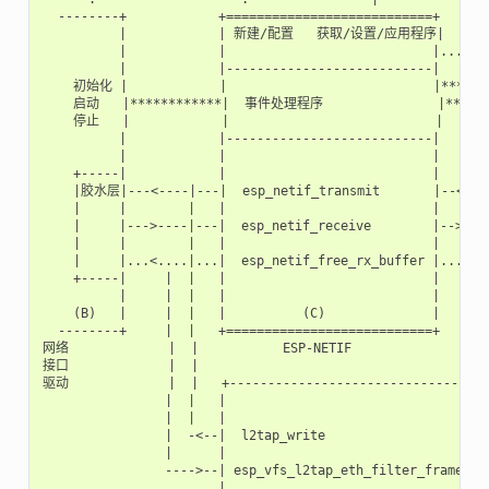
  --------+            +===========================+   *   
          |            | 新建/配置   获取/设置/应用程序|   *   
          |            |                           |...*.
          |            |---------------------------|   *   
    初始化 |            |                           |****   
    启动   |************|  事件处理程序               |********
    停止   |            |                           |       
          |            |---------------------------|       
          |            |                           |       
    +-----|            |                           |       
    |胶水层|---<----|---|  esp_netif_transmit       |--<----
    |     |        |   |                           |       
    |     |--->----|---|  esp_netif_receive        |-->----
    |     |        |   |                           |       
    |     |...<....|...|  esp_netif_free_rx_buffer |...<.
    +-----|     |  |   |                           |       
          |     |  |   |                           |       
    (B)   |     |  |   |          (C)              |       
  --------+     |  |   +===========================+     
网络             |  |           ESP-NETIF

接口             |  |

驱动             |  |   +--------------------------------+  
                |  |   |                                |
                |  |   |                                |  
                |  -<--|  l2tap_write                   |-
                |      |                                |  
                ---->--| esp_vfs_l2tap_eth_filter_frame |-
                       |                                |  