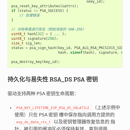
&
key_id
);
psa_reset_key_attributes
(
&
attrs
);
if
(
status
!=
PSA_SUCCESS
)
{
// 处理错误
}
// 对哈希值进行签名（例如消息的 SHA-256）
uint8_t
hash
[
32
]
=
{
...
};
uint8_t
signature
[
256
];
size_t
sig_len
;
status
=
psa_sign_hash
(
key_id
,
PSA_ALG_RSA_PKCS1V15_SIGN
(
P
hash
,
sizeof
(
hash
),
signature
,
size
psa_destroy_key
(
key_id
);
持久化与易失性 RSA_DS PSA 密钥
驱动支持两种 PSA 密钥生命周期：
（上述示例中
PSA_KEY_LIFETIME_ESP_RSA_DS_VOLATILE
使用）只在 PSA 密钥 槽中保存指向调用方提供的
以及密钥管理器恢复信息的 指
esp_ds_data_ctx_t
针。被引用的缓冲区必须保持有效，直到调用