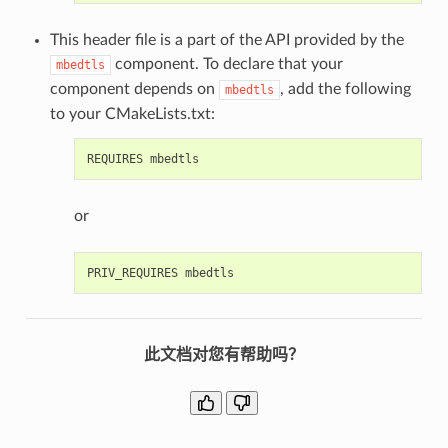
This header file is a part of the API provided by the
component. To declare that your
mbedtls
component depends on
, add the following
mbedtls
to your CMakeLists.txt:
or
此文档对您有帮助吗？