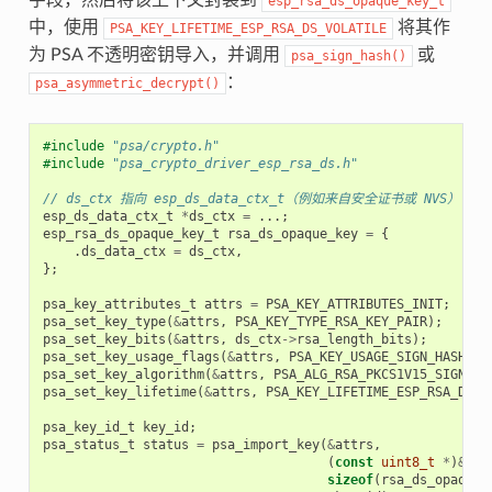
esp_rsa_ds_opaque_key_t
中，使用
将其作
PSA_KEY_LIFETIME_ESP_RSA_DS_VOLATILE
为 PSA 不透明密钥导入，并调用
或
psa_sign_hash()
：
psa_asymmetric_decrypt()
#include
"psa/crypto.h"
#include
"psa_crypto_driver_esp_rsa_ds.h"
// ds_ctx 指向 esp_ds_data_ctx_t（例如来自安全证书或 NVS）
esp_ds_data_ctx_t
*
ds_ctx
=
...;
esp_rsa_ds_opaque_key_t
rsa_ds_opaque_key
=
{
.
ds_data_ctx
=
ds_ctx
,
};
psa_key_attributes_t
attrs
=
PSA_KEY_ATTRIBUTES_INIT
;
psa_set_key_type
(
&
attrs
,
PSA_KEY_TYPE_RSA_KEY_PAIR
);
psa_set_key_bits
(
&
attrs
,
ds_ctx
->
rsa_length_bits
);
psa_set_key_usage_flags
(
&
attrs
,
PSA_KEY_USAGE_SIGN_HASH
);
psa_set_key_algorithm
(
&
attrs
,
PSA_ALG_RSA_PKCS1V15_SIGN
(
PS
psa_set_key_lifetime
(
&
attrs
,
PSA_KEY_LIFETIME_ESP_RSA_DS_V
psa_key_id_t
key_id
;
psa_status_t
status
=
psa_import_key
(
&
attrs
,
(
const
uint8_t
*
)
&
rsa
sizeof
(
rsa_ds_opaque_