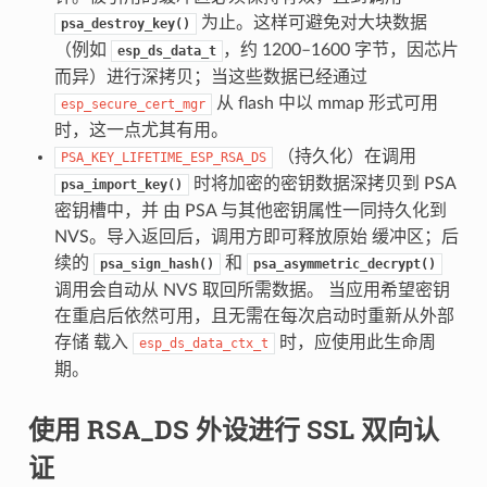
为止。这样可避免对大块数据
psa_destroy_key()
（例如
，约 1200–1600 字节，因芯片
esp_ds_data_t
而异）进行深拷贝；当这些数据已经通过
从 flash 中以 mmap 形式可用
esp_secure_cert_mgr
时，这一点尤其有用。
（持久化）在调用
PSA_KEY_LIFETIME_ESP_RSA_DS
时将加密的密钥数据深拷贝到 PSA
psa_import_key()
密钥槽中，并 由 PSA 与其他密钥属性一同持久化到
NVS。导入返回后，调用方即可释放原始 缓冲区；后
续的
和
psa_sign_hash()
psa_asymmetric_decrypt()
调用会自动从 NVS 取回所需数据。 当应用希望密钥
在重启后依然可用，且无需在每次启动时重新从外部
存储 载入
时，应使用此生命周
esp_ds_data_ctx_t
期。
使用 RSA_DS 外设进行 SSL 双向认
证