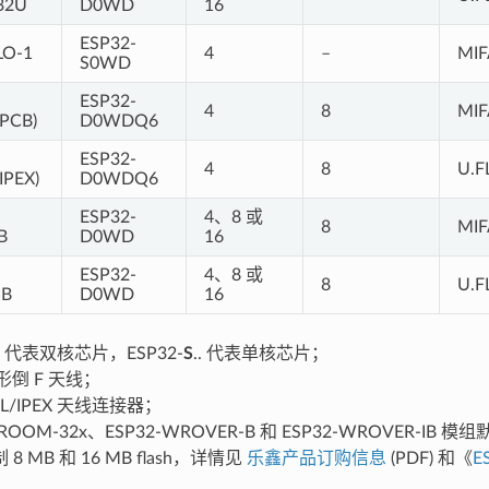
32U
D0WD
16
ESP32-
LO-1
4
–
MIF
S0WD
ESP32-
4
8
MIF
PCB)
D0WDQ6
ESP32-
4
8
U.F
IPEX)
D0WDQ6
ESP32-
4、8 或
8
MIF
B
D0WD
16
ESP32-
4、8 或
8
U.F
IB
D0WD
16
.. 代表双核芯片，ESP32-
S
.. 代表单核芯片；
蛇形倒 F 天线；
U.FL/IPEX 天线连接器；
ROOM-32x、ESP32-WROVER-B 和 ESP32-WROVER-IB 模组默
8 MB 和 16 MB flash，详情见
乐鑫产品订购信息
(PDF) 和《
E