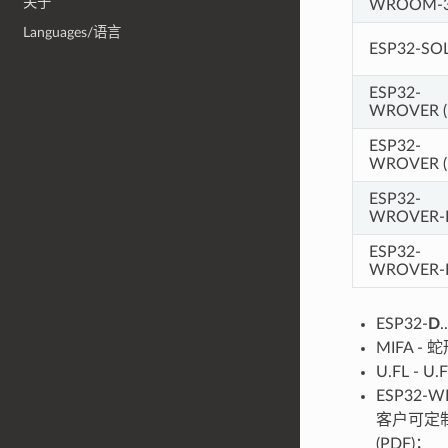
关于
WROOM-
Languages/语言
ESP32-SO
ESP32-
WROVER (
ESP32-
WROVER (
ESP32-
WROVER-
ESP32-
WROVER-
ESP32-
D
MIFA - 
U.FL - 
ESP32-W
客户可定制 
(PDF)；