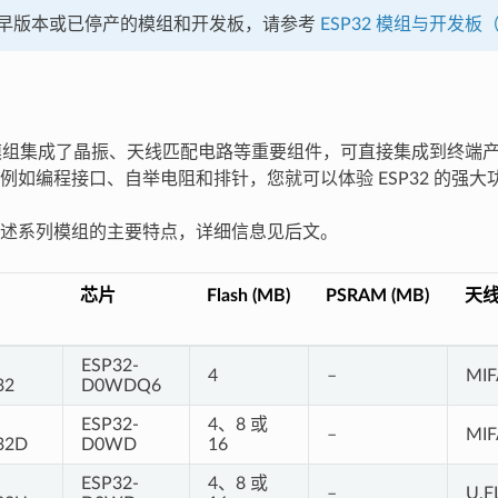
早版本或已停产的模组和开发板，请参考
ESP32 模组与开发
系列模组集成了晶振、天线匹配电路等重要组件，可直接集成到终端
例如编程接口、自举电阻和排针，您就可以体验 ESP32 的强大
述系列模组的主要特点，详细信息见后文。
芯片
Flash (MB)
PSRAM (MB)
天
ESP32-
4
–
MIF
32
D0WDQ6
ESP32-
4、8 或
–
MIF
32D
D0WD
16
ESP32-
4、8 或
–
U.F