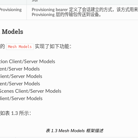
Provisioning
Provisioning bearer 定义了会话建立的方式，该方式用来将
Provisioning 层的传输包传送到设备。
h Models
中的
实现了如下功能：
Mesh
Models
tion Client/Server Models
ient/Server Models
lient/Server Models
ient/Server Models
Scenes Client/Server Models
Client/Server Models
表 1.3 所示：
表 1.3 Mesh Models 框架描述