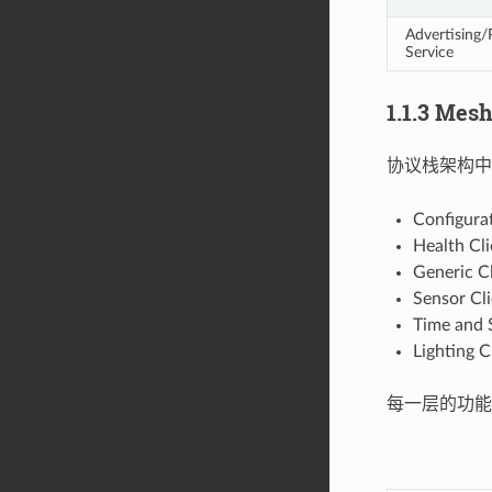
Advertising/
Service
1.1.3 Mes
协议栈架构
Configura
Health Cl
Generic C
Sensor Cl
Time and 
Lighting 
每一层的功能如