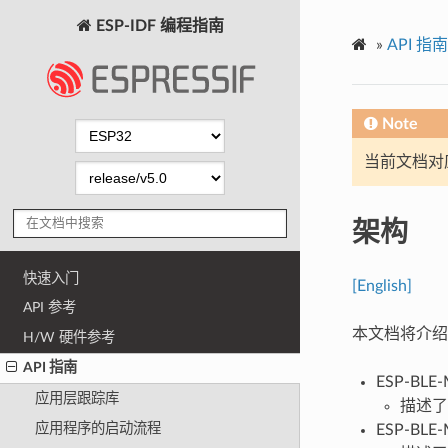
ESP-IDF 编程指南
»
API 指南
Note
当前文档对
架构
快速入门
[English]
API 参考
本文档将介绍 
H/W 硬件参考
API 指南
ESP-BL
应用层跟踪库
描述了
应用程序的启动流程
ESP-BL