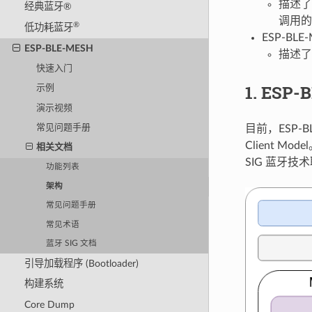
描述了
经典蓝牙®
调用的
®
低功耗蓝牙
ESP-BL
ESP-BLE-MESH
描述了 
快速入门
1. ESP
示例
演示视频
目前，ESP-B
常见问题手册
Client M
相关文档
SIG 蓝牙技
功能列表
架构
常见问题手册
常见术语
蓝牙 SIG 文档
引导加载程序 (Bootloader)
构建系统
Core Dump