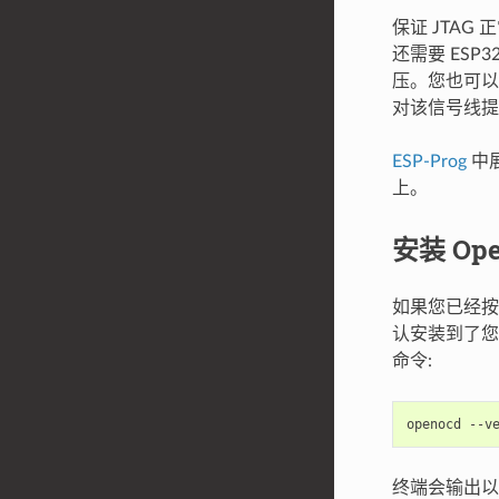
保证 JTAG
还需要 ESP
压。您也可以选择
对该信号线提
ESP-Prog
中展
上。
安装 Op
如果您已经
认安装到了
命令:
终端会输出以