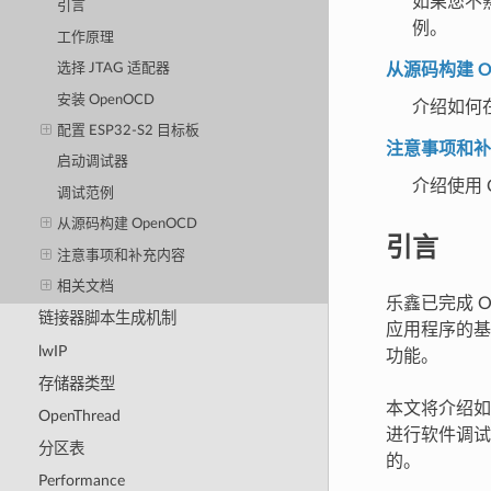
如果您不
引言
例。
工作原理
从源码构建 O
选择 JTAG 适配器
安装 OpenOCD
介绍如何
配置 ESP32-S2 目标板
注意事项和补
启动调试器
介绍使用 O
调试范例
从源码构建 OpenOCD
引言
注意事项和补充内容
相关文档
乐鑫已完成 Op
链接器脚本生成机制
应用程序的基
lwIP
功能。
存储器类型
本文将介绍如何在
OpenThread
进行软件调试
分区表
的。
Performance