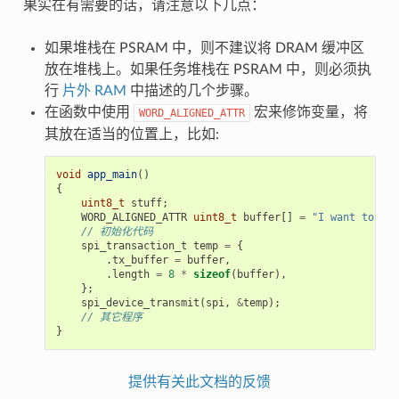
果实在有需要的话，请注意以下几点：
如果堆栈在 PSRAM 中，则不建议将 DRAM 缓冲区
放在堆栈上。如果任务堆栈在 PSRAM 中，则必须执
行
片外 RAM
中描述的几个步骤。
在函数中使用
宏来修饰变量，将
WORD_ALIGNED_ATTR
其放在适当的位置上，比如:
void
app_main
()
{
uint8_t
stuff
;
WORD_ALIGNED_ATTR
uint8_t
buffer
[]
=
"I want to sen
// 初始化代码
spi_transaction_t
temp
=
{
.
tx_buffer
=
buffer
,
.
length
=
8
*
sizeof
(
buffer
),
};
spi_device_transmit
(
spi
,
&
temp
);
// 其它程序
}
提供有关此文档的反馈