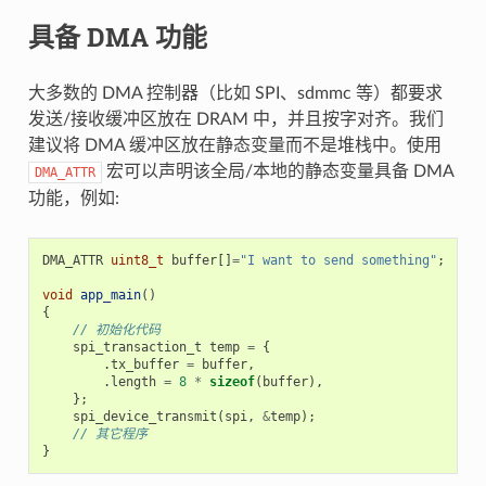
具备 DMA 功能
大多数的 DMA 控制器（比如 SPI、sdmmc 等）都要求
发送/接收缓冲区放在 DRAM 中，并且按字对齐。我们
建议将 DMA 缓冲区放在静态变量而不是堆栈中。使用
宏可以声明该全局/本地的静态变量具备 DMA
DMA_ATTR
功能，例如:
DMA_ATTR
uint8_t
buffer
[]
=
"I want to send something"
;
void
app_main
()
{
// 初始化代码
spi_transaction_t
temp
=
{
.
tx_buffer
=
buffer
,
.
length
=
8
*
sizeof
(
buffer
),
};
spi_device_transmit
(
spi
,
&
temp
);
// 其它程序
}