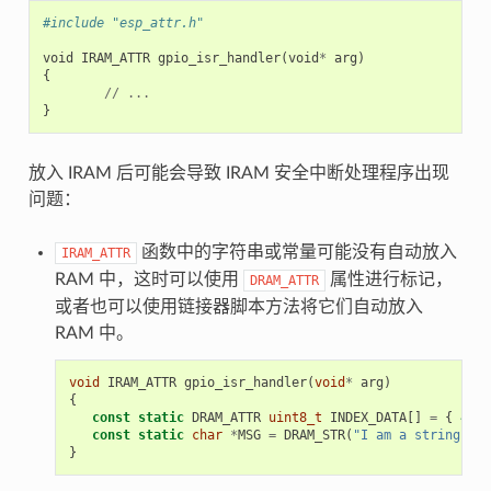
#include "esp_attr.h"
void
IRAM_ATTR
gpio_isr_handler
(
void
*
arg
)
{
//
...
}
放入 IRAM 后可能会导致 IRAM 安全中断处理程序出现
问题：
函数中的字符串或常量可能没有自动放入
IRAM_ATTR
RAM 中，这时可以使用
属性进行标记，
DRAM_ATTR
或者也可以使用链接器脚本方法将它们自动放入
RAM 中。
void
IRAM_ATTR
gpio_isr_handler
(
void
*
arg
)
{
const
static
DRAM_ATTR
uint8_t
INDEX_DATA
[]
=
{
45
,
const
static
char
*
MSG
=
DRAM_STR
(
"I am a string sto
}