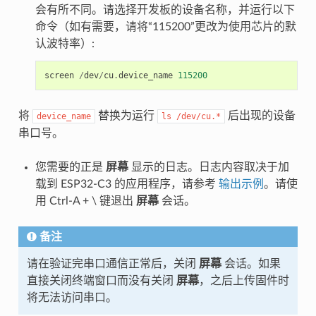
会有所不同。请选择开发板的设备名称，并运行以下
命令（如有需要，请将“115200”更改为使用芯片的默
认波特率）:
screen
/
dev
/
cu
.
device_name
115200
将
替换为运行
后出现的设备
device_name
ls
/dev/cu.*
串口号。
您需要的正是
屏幕
显示的日志。日志内容取决于加
载到 ESP32-C3 的应用程序，请参考
输出示例
。请使
用 Ctrl-A + \ 键退出
屏幕
会话。
备注
请在验证完串口通信正常后，关闭
屏幕
会话。如果
直接关闭终端窗口而没有关闭
屏幕
，之后上传固件时
将无法访问串口。