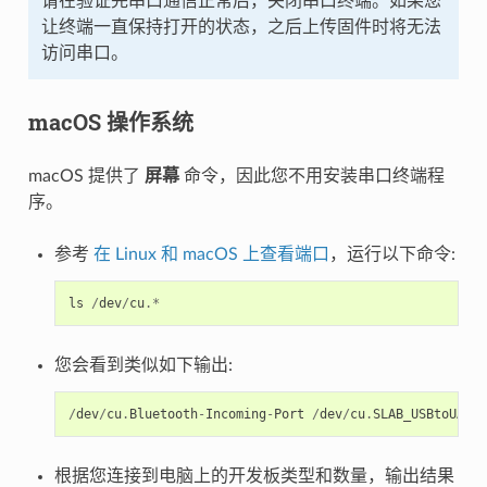
请在验证完串口通信正常后，关闭串口终端。如果您
让终端一直保持打开的状态，之后上传固件时将无法
访问串口。
macOS 操作系统
macOS 提供了
屏幕
命令，因此您不用安装串口终端程
序。
参考
在 Linux 和 macOS 上查看端口
，运行以下命令:
ls
/
dev
/
cu
.*
您会看到类似如下输出:
/
dev
/
cu
.
Bluetooth
-
Incoming
-
Port
/
dev
/
cu
.
SLAB_USBtoUART
根据您连接到电脑上的开发板类型和数量，输出结果