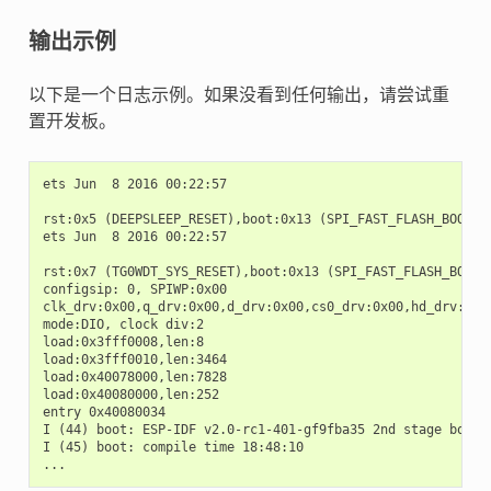
输出示例
以下是一个日志示例。如果没看到任何输出，请尝试重
置开发板。
ets Jun  8 2016 00:22:57

rst:0x5 (DEEPSLEEP_RESET),boot:0x13 (SPI_FAST_FLASH_BOOT)

ets Jun  8 2016 00:22:57

rst:0x7 (TG0WDT_SYS_RESET),boot:0x13 (SPI_FAST_FLASH_BOOT)

configsip: 0, SPIWP:0x00

clk_drv:0x00,q_drv:0x00,d_drv:0x00,cs0_drv:0x00,hd_drv:0x00
mode:DIO, clock div:2

load:0x3fff0008,len:8

load:0x3fff0010,len:3464

load:0x40078000,len:7828

load:0x40080000,len:252

entry 0x40080034

I (44) boot: ESP-IDF v2.0-rc1-401-gf9fba35 2nd stage bootlo
I (45) boot: compile time 18:48:10
