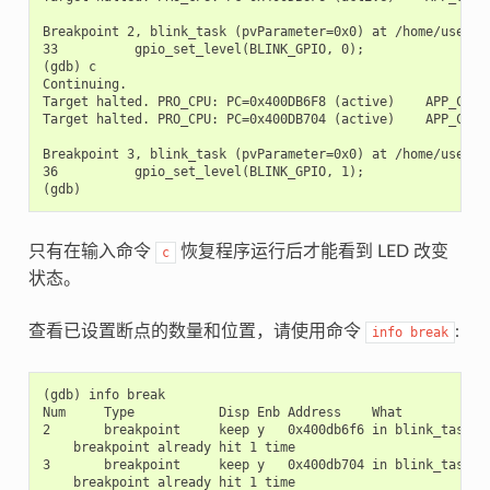
Breakpoint 2, blink_task (pvParameter=0x0) at /home/user-na
33          gpio_set_level(BLINK_GPIO, 0);

(gdb) c

Continuing.

Target halted. PRO_CPU: PC=0x400DB6F8 (active)    APP_CPU: 
Target halted. PRO_CPU: PC=0x400DB704 (active)    APP_CPU: 
Breakpoint 3, blink_task (pvParameter=0x0) at /home/user-na
36          gpio_set_level(BLINK_GPIO, 1);

只有在输入命令
恢复程序运行后才能看到 LED 改变
c
状态。
查看已设置断点的数量和位置，请使用命令
:
info
break
(gdb) info break

Num     Type           Disp Enb Address    What

2       breakpoint     keep y   0x400db6f6 in blink_task at
    breakpoint already hit 1 time

3       breakpoint     keep y   0x400db704 in blink_task at
    breakpoint already hit 1 time
