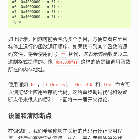
#5  0x4000000c in ?? ()

#6  0x4000000c in ?? ()

#7  0x4000000c in ?? ()

#8  0x4000000c in ?? ()

如上所示，回溯可能会包含多个条目，方便查看直至目
标停止运行的函数调用顺序。如果找不到某个函数的源
码文件，将会使用问号
替代，这表示该函数是以二
??
进制格式提供的。像
这样的值是被调用函数
0x4000bfea
所在的内存地址。
使用诸如
，
，
和
命令可
bt
i
threads
thread
N
list
以浏览整个应用程序的代码。这给单步调试代码和设置
断点带来很大的便利，下面将一一展开来讨论。
设置和清除断点
在调试时，我们希望能够在关键的代码行停止应用程
序，然后检查特定的变量、内存、寄存器和外设的状