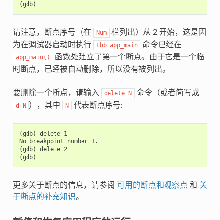
请注意，断点序号（在
栏列出）从 2 开始，这是因
Num
为在调试器启动时执行
命令已经在
thb
app_main
函数处建立了第一个断点。由于它是一个临
app_main()
时断点，已经被自动删除，所以没有被列出。
要删除一个断点，请输入
命令（或者简写成
delete
N
），其中
代表断点序号:
d
N
N
(gdb) delete 1

No breakpoint number 1.

(gdb) delete 2

更多关于断点的信息，请参阅
可用的断点和观察点
和
关
于断点的补充知识
。