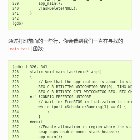
339         app_main();

340         vTaskDelete(NULL);

341     }

342

通过打印前面的一些行，你会看到我们一直在寻找的
函数:
main_task
(gdb) l 326, 341

326     static void main_task(void* args)

327     {

328         // Now that the application is about to start, 
329         REG_CLR_BIT(TIMG_WDTCONFIG0_REG(0), TIMG_WDT_FL
330         REG_CLR_BIT(RTC_CNTL_WDTCONFIG0_REG, RTC_CNTL_W
331     #if !CONFIG_FREERTOS_UNICORE

332         // Wait for FreeRTOS initialization to finish o
333         while (port_xSchedulerRunning[1] == 0) {

334             ;

335         }

336     #endif

337         //Enable allocation in region where the startup
338         heap_caps_enable_nonos_stack_heaps();

339         app_main();
