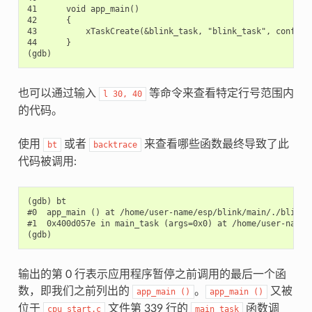
41      void app_main()

42      {

43          xTaskCreate(&blink_task, "blink_task", configMI
44      }

也可以通过输入
等命令来查看特定行号范围内
l
30,
40
的代码。
使用
或者
来查看哪些函数最终导致了此
bt
backtrace
代码被调用:
(gdb) bt

#0  app_main () at /home/user-name/esp/blink/main/./blink.c
#1  0x400d057e in main_task (args=0x0) at /home/user-name/
输出的第 0 行表示应用程序暂停之前调用的最后一个函
数，即我们之前列出的
。
又被
app_main
()
app_main
()
位于
文件第 339 行的
函数调
cpu_start.c
main_task