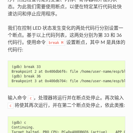
态。为此我们需要使用断点，以便在特定某行代码处快
速访问和停止应用程序。
我们在控制 LED 状态发生变化的两处代码行分别设置一
个断点。基于以上代码列表，这两处分别为第 33 和 36
代码行。使用命令
设置断点，其中 M 是具体的
break
M
代码行:
(gdb) break 33

Breakpoint 2 at 0x400db6f6: file /home/user-name/esp/blink/
(gdb) break 36

输入命令
，处理器将运行并在断点处停止。再次输入
c
将使其再次运行，并在第二个断点处停止，依此类推:
c
(gdb) c

Continuing.

Target halted. PRO_CPU: PC=0x400DB6F6 (active)    APP_CPU: 