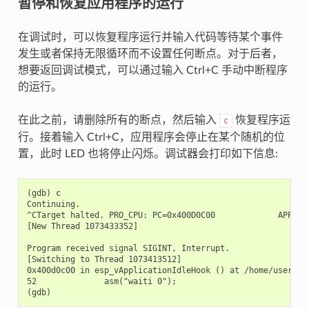
暂停和恢复应用程序的运行
在调试时，可以恢复程序运行并输入代码等待某个事件
发生或者保持无限循环而不设置任何断点。对于后者，
想要返回调试模式，可以通过输入 Ctrl+C 手动中断程序
的运行。
在此之前，请删除所有的断点，然后输入
恢复程序运
c
行。接着输入 Ctrl+C，应用程序会停止在某个随机的位
置，此时 LED 也将停止闪烁。调试器会打印如下信息:
(gdb) c

Continuing.

^CTarget halted. PRO_CPU: PC=0x400D0C00             APP_CPU
[New Thread 1073433352]

Program received signal SIGINT, Interrupt.

[Switching to Thread 1073413512]

0x400d0c00 in esp_vApplicationIdleHook () at /home/user-na
52              asm("waiti 0");
