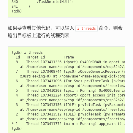
340         vTaskDelete(NULL);

341     }

如果要查看其他代码，可以输入
命令，则会
i
threads
输出目标板上运行的线程列表:
(gdb) i threads

  Id   Target Id         Frame

  8    Thread 1073411336 (dport) 0x400d0848 in dport_access
    at /home/user-name/esp/esp-idf/components/esp32h2/./dpo
  7    Thread 1073408744 (ipc0) xQueueGenericReceive (xQue
    xJustPeeking=0) at /home/user-name/esp/esp-idf/componen
  6    Thread 1073431096 (Tmr Svc) prvTimerTask (pvParamete
    at /home/user-name/esp/esp-idf/components/freertos/./ti
  5    Thread 1073410208 (ipc1 : Running) 0x4000bfea in ?? 
  4    Thread 1073432224 (dport) dport_access_init_core (ar
    at /home/user-name/esp/esp-idf/components/esp32h2/./dpo
  3    Thread 1073413156 (IDLE) prvIdleTask (pvParameters=0
    at /home/user-name/esp/esp-idf/components/freertos/./ta
  2    Thread 1073413512 (IDLE) prvIdleTask (pvParameters=0
    at /home/user-name/esp/esp-idf/components/freertos/./ta
* 1    Thread 1073411772 (main : Running) app_main () at /h