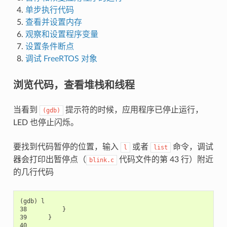
单步执行代码
查看并设置内存
观察和设置程序变量
设置条件断点
调试 FreeRTOS 对象
浏览代码，查看堆栈和线程
当看到
提示符的时候，应用程序已停止运行，
(gdb)
LED 也停止闪烁。
要找到代码暂停的位置，输入
或者
命令，调试
l
list
器会打印出暂停点（
代码文件的第 43 行）附近
blink.c
的几行代码
(gdb) l

38          }

39      }

40
