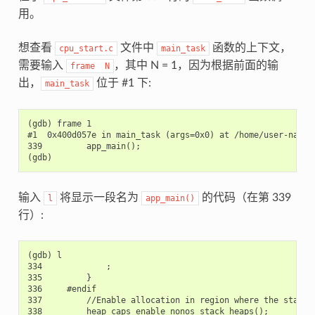
用。
想查看
文件中
函数的上下文，
cpu_start.c
main_task
需要输入
，其中 N = 1，因为根据前面的输
frame
N
出，
位于 #1 下:
main_task
(gdb) frame 1

#1  0x400d057e in main_task (args=0x0) at /home/user-name/
339         app_main();

输入
将显示一段名为
的代码（在第 339
l
app_main()
行）:
(gdb) l

334             ;

335         }

336     #endif

337         //Enable allocation in region where the startup
338         heap_caps_enable_nonos_stack_heaps();
