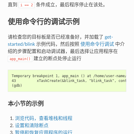
直到
条件成立，最后程序停止在该处。
i
==
2
使用命令行的调试示例
请检查您的目标板是否已经准备好，并加载了
get-
started/blink
示例代码，然后按照
使用命令行调试
中介
绍的步骤配置和启动调试器，最后选择让应用程序在
建立的断点处停止运行
app_main()
Temporary breakpoint 1, app_main () at /home/user-name/esp/
43          xTaskCreate(&blink_task, "blink_task", configMI
本小节的示例
浏览代码，查看堆栈和线程
设置和清除断点
暂停和恢复应用程序的运行