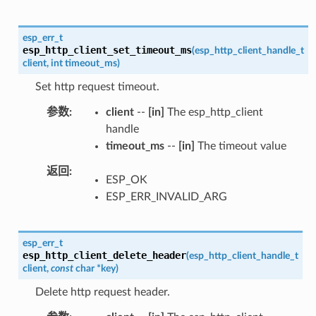
esp_err_t
esp_http_client_set_timeout_ms
(
esp_http_client_handle_t
client
,
int
timeout_ms
)
Set http request timeout.
参数
client
--
[in]
The esp_http_client
handle
timeout_ms
--
[in]
The timeout value
返回
ESP_OK
ESP_ERR_INVALID_ARG
esp_err_t
esp_http_client_delete_header
(
esp_http_client_handle_t
client
,
const
char
*
key
)
Delete http request header.