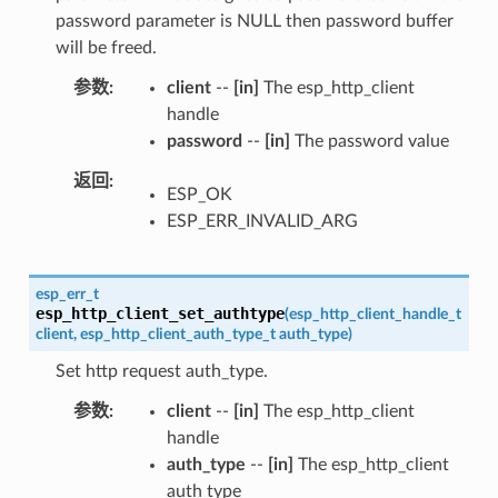
password parameter is NULL then password buffer
will be freed.
参数
client
--
[in]
The esp_http_client
handle
password
--
[in]
The password value
返回
ESP_OK
ESP_ERR_INVALID_ARG
esp_err_t
esp_http_client_set_authtype
(
esp_http_client_handle_t
client
,
esp_http_client_auth_type_t
auth_type
)
Set http request auth_type.
参数
client
--
[in]
The esp_http_client
handle
auth_type
--
[in]
The esp_http_client
auth type