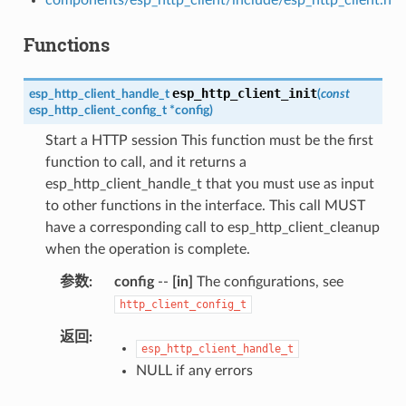
Functions
esp_http_client_init
esp_http_client_handle_t
(
const
esp_http_client_config_t
*
config
)
Start a HTTP session This function must be the first
function to call, and it returns a
esp_http_client_handle_t that you must use as input
to other functions in the interface. This call MUST
have a corresponding call to esp_http_client_cleanup
when the operation is complete.
参数
config
--
[in]
The configurations, see
http_client_config_t
返回
esp_http_client_handle_t
NULL if any errors