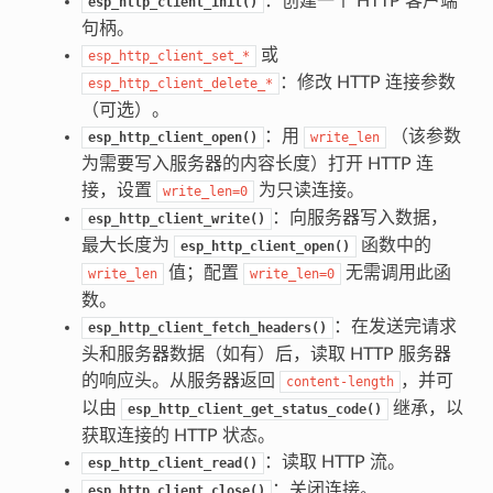
：创建一个 HTTP 客户端
esp_http_client_init()
句柄。
或
esp_http_client_set_*
：修改 HTTP 连接参数
esp_http_client_delete_*
（可选）。
：用
（该参数
esp_http_client_open()
write_len
为需要写入服务器的内容长度）打开 HTTP 连
接，设置
为只读连接。
write_len=0
：向服务器写入数据，
esp_http_client_write()
最大长度为
函数中的
esp_http_client_open()
值；配置
无需调用此函
write_len
write_len=0
数。
：在发送完请求
esp_http_client_fetch_headers()
头和服务器数据（如有）后，读取 HTTP 服务器
的响应头。从服务器返回
，并可
content-length
以由
继承，以
esp_http_client_get_status_code()
获取连接的 HTTP 状态。
：读取 HTTP 流。
esp_http_client_read()
：关闭连接。
esp_http_client_close()