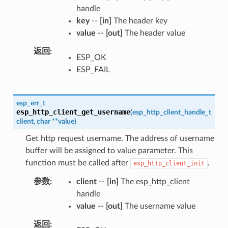
handle
key
--
[in]
The header key
value
--
[out]
The header value
返回
ESP_OK
ESP_FAIL
esp_err_t
esp_http_client_get_username
(
esp_http_client_handle_t
client
,
char
*
*
value
)
Get http request username. The address of username
buffer will be assigned to value parameter. This
function must be called after
.
esp_http_client_init
参数
client
--
[in]
The esp_http_client
handle
value
--
[out]
The username value
返回