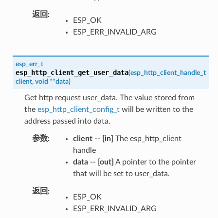
返回
ESP_OK
ESP_ERR_INVALID_ARG
esp_err_t
esp_http_client_get_user_data
(
esp_http_client_handle_t
client
,
void
*
*
data
)
Get http request user_data. The value stored from
the
esp_http_client_config_t
will be written to the
address passed into data.
参数
client
--
[in]
The esp_http_client
handle
data
--
[out]
A pointer to the pointer
that will be set to user_data.
返回
ESP_OK
ESP_ERR_INVALID_ARG