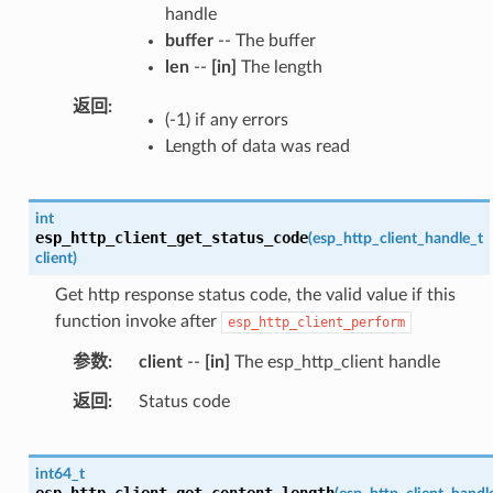
handle
buffer
-- The buffer
len
--
[in]
The length
返回
(-1) if any errors
Length of data was read
int
esp_http_client_get_status_code
(
esp_http_client_handle_t
client
)
Get http response status code, the valid value if this
function invoke after
esp_http_client_perform
参数
client
--
[in]
The esp_http_client handle
返回
Status code
int64_t
esp_http_client_get_content_length