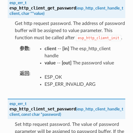
esp_err_t
esp_http_client_get_password
(
esp_http_client_handle_t
client
,
char
*
*
value
)
Get http request password. The address of password
buffer will be assigned to value parameter. This
function must be called after
.
esp_http_client_init
参数
client
--
[in]
The esp_http_client
handle
value
--
[out]
The password value
返回
ESP_OK
ESP_ERR_INVALID_ARG
esp_err_t
esp_http_client_set_password
(
esp_http_client_handle_t
client
,
const
char
*
password
)
Set http request password. The value of password
parameter will be assigned to password buffer. If the