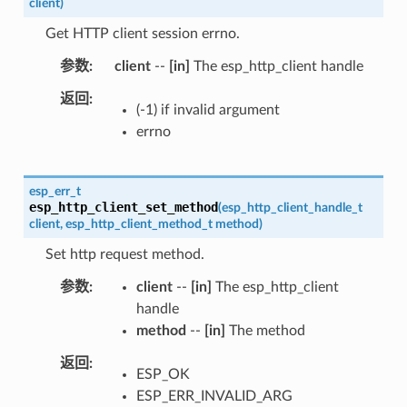
client
)
Get HTTP client session errno.
参数
client
--
[in]
The esp_http_client handle
返回
(-1) if invalid argument
errno
esp_err_t
esp_http_client_set_method
(
esp_http_client_handle_t
client
,
esp_http_client_method_t
method
)
Set http request method.
参数
client
--
[in]
The esp_http_client
handle
method
--
[in]
The method
返回
ESP_OK
ESP_ERR_INVALID_ARG