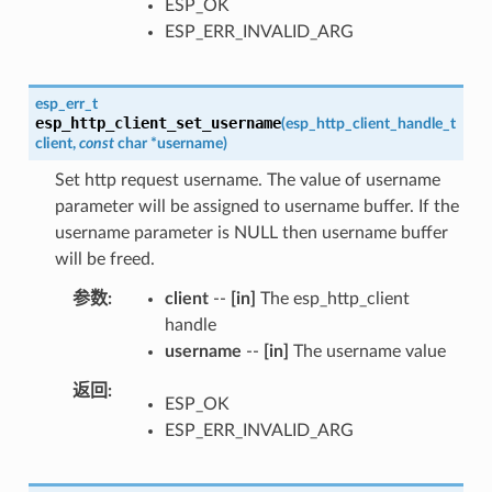
ESP_OK
ESP_ERR_INVALID_ARG
esp_err_t
esp_http_client_set_username
(
esp_http_client_handle_t
client
,
const
char
*
username
)
Set http request username. The value of username
parameter will be assigned to username buffer. If the
username parameter is NULL then username buffer
will be freed.
参数
client
--
[in]
The esp_http_client
handle
username
--
[in]
The username value
返回
ESP_OK
ESP_ERR_INVALID_ARG