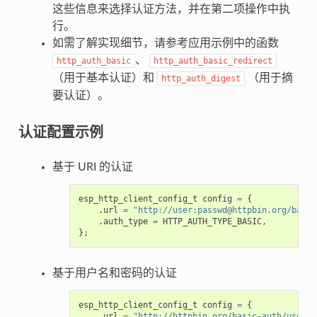
这些信息来选择认证方法，并在第二项操作中执
行。
如需了解实现细节，请参考应用示例中的函数
、
http_auth_basic
http_auth_basic_redirect
（用于基本认证）和
（用于摘
http_auth_digest
要认证）。
认证配置示例
基于 URI 的认证
esp_http_client_config_t
config
=
{
.
url
=
"http://user:passwd@httpbin.org/basic
.
auth_type
=
HTTP_AUTH_TYPE_BASIC
,
};
基于用户名和密码的认证
esp_http_client_config_t
config
=
{
.
url
=
"http://httpbin.org/basic-auth/user/p