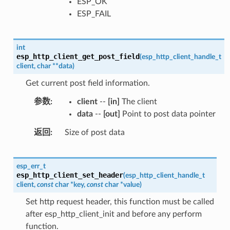
ESP_OK
ESP_FAIL
int
esp_http_client_get_post_field
(
esp_http_client_handle_t
client
,
char
*
*
data
)
Get current post field information.
参数
client
--
[in]
The client
data
--
[out]
Point to post data pointer
返回
Size of post data
esp_err_t
esp_http_client_set_header
(
esp_http_client_handle_t
client
,
const
char
*
key
,
const
char
*
value
)
Set http request header, this function must be called
after esp_http_client_init and before any perform
function.