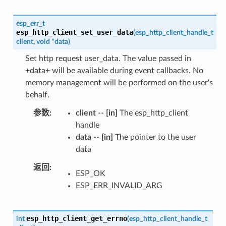
esp_err_t
esp_http_client_set_user_data
(
esp_http_client_handle_t
client
,
void
*
data
)
Set http request user_data. The value passed in
+data+ will be available during event callbacks. No
memory management will be performed on the user's
behalf.
参数
client
--
[in]
The esp_http_client
handle
data
--
[in]
The pointer to the user
data
返回
ESP_OK
ESP_ERR_INVALID_ARG
esp_http_client_get_errno
int
(
esp_http_client_handle_t