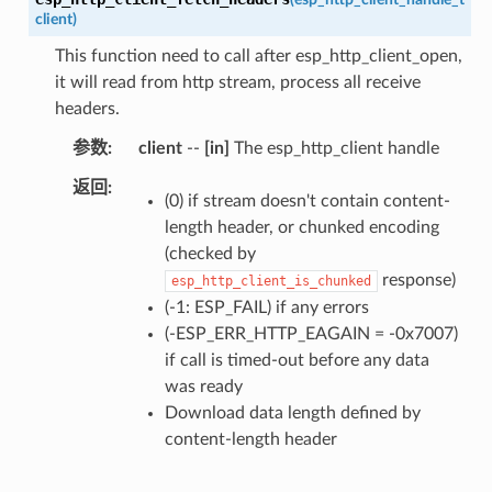
client
)
This function need to call after esp_http_client_open,
it will read from http stream, process all receive
headers.
参数
client
--
[in]
The esp_http_client handle
返回
(0) if stream doesn't contain content-
length header, or chunked encoding
(checked by
response)
esp_http_client_is_chunked
(-1: ESP_FAIL) if any errors
(-ESP_ERR_HTTP_EAGAIN = -0x7007)
if call is timed-out before any data
was ready
Download data length defined by
content-length header