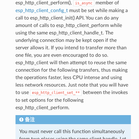
esp_http_client_perform(),
member of
is_async
esp_http_client_config_t
must be set while making a
call to esp_http_client_init() API. You can do any
amount of calls to esp_http_client_perform while
using the same esp_http_client_handle_t. The
underlying connection may be kept open if the
server allows it. If you intend to transfer more than
one file, you are even encouraged to do so.
esp_http_client will then attempt to reuse the same
connection for the following transfers, thus making
the operations faster, less CPU intense and using
less network resources. Just note that you will have
to use
between the invokes
esp_http_client_set_**
to set options for the following
esp_http_client_perform.
备注
You must never call this function simultaneously
from two places using the same client handle. Let