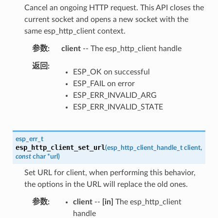
Cancel an ongoing HTTP request. This API closes the
current socket and opens a new socket with the
same esp_http_client context.
参数
client
-- The esp_http_client handle
返回
ESP_OK on successful
ESP_FAIL on error
ESP_ERR_INVALID_ARG
ESP_ERR_INVALID_STATE
esp_err_t
esp_http_client_set_url
(
esp_http_client_handle_t
client
,
const
char
*
url
)
Set URL for client, when performing this behavior,
the options in the URL will replace the old ones.
参数
client
--
[in]
The esp_http_client
handle