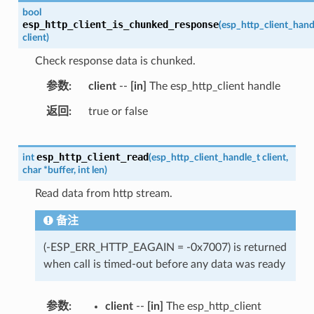
bool
esp_http_client_is_chunked_response
(
esp_http_client_hand
client
)
Check response data is chunked.
参数
client
--
[in]
The esp_http_client handle
返回
true or false
esp_http_client_read
int
(
esp_http_client_handle_t
client
,
char
*
buffer
,
int
len
)
Read data from http stream.
备注
(-ESP_ERR_HTTP_EAGAIN = -0x7007) is returned
when call is timed-out before any data was ready
参数
client
--
[in]
The esp_http_client