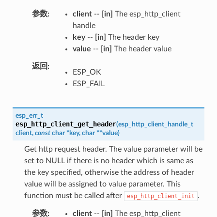
参数
client
--
[in]
The esp_http_client
handle
key
--
[in]
The header key
value
--
[in]
The header value
返回
ESP_OK
ESP_FAIL
esp_err_t
esp_http_client_get_header
(
esp_http_client_handle_t
client
,
const
char
*
key
,
char
*
*
value
)
Get http request header. The value parameter will be
set to NULL if there is no header which is same as
the key specified, otherwise the address of header
value will be assigned to value parameter. This
function must be called after
.
esp_http_client_init
参数
client
--
[in]
The esp_http_client