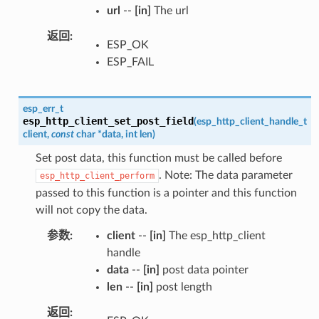
url
--
[in]
The url
返回
ESP_OK
ESP_FAIL
esp_err_t
esp_http_client_set_post_field
(
esp_http_client_handle_t
client
,
const
char
*
data
,
int
len
)
Set post data, this function must be called before
. Note: The data parameter
esp_http_client_perform
passed to this function is a pointer and this function
will not copy the data.
参数
client
--
[in]
The esp_http_client
handle
data
--
[in]
post data pointer
len
--
[in]
post length
返回