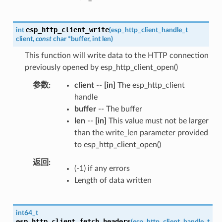
esp_http_client_write
int
(
esp_http_client_handle_t
client
,
const
char
*
buffer
,
int
len
)
This function will write data to the HTTP connection
previously opened by esp_http_client_open()
参数
client
--
[in]
The esp_http_client
handle
buffer
-- The buffer
len
--
[in]
This value must not be larger
than the write_len parameter provided
to esp_http_client_open()
返回
(-1) if any errors
Length of data written
int64_t
esp_http_client_fetch_headers
(
esp_http_client_handle_t