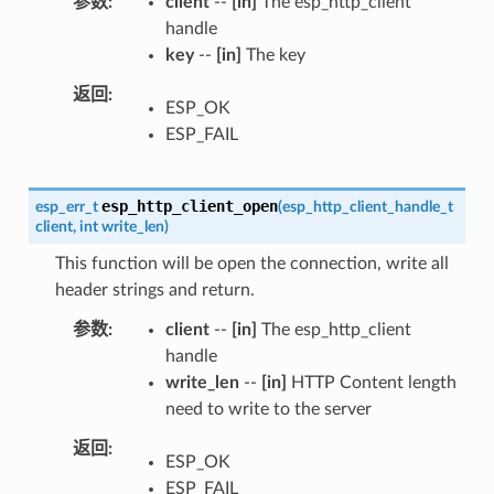
参数
client
--
[in]
The esp_http_client
handle
key
--
[in]
The key
返回
ESP_OK
ESP_FAIL
esp_http_client_open
esp_err_t
(
esp_http_client_handle_t
client
,
int
write_len
)
This function will be open the connection, write all
header strings and return.
参数
client
--
[in]
The esp_http_client
handle
write_len
--
[in]
HTTP Content length
need to write to the server
返回
ESP_OK
ESP_FAIL