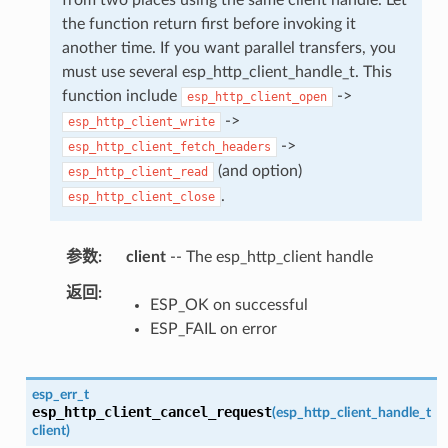
the function return first before invoking it
another time. If you want parallel transfers, you
must use several esp_http_client_handle_t. This
function include
->
esp_http_client_open
->
esp_http_client_write
->
esp_http_client_fetch_headers
(and option)
esp_http_client_read
.
esp_http_client_close
参数
client
-- The esp_http_client handle
返回
ESP_OK on successful
ESP_FAIL on error
esp_err_t
esp_http_client_cancel_request
(
esp_http_client_handle_t
client
)