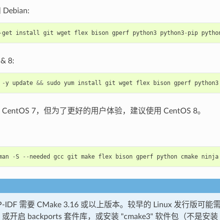
 Debian:
-
get
install
git
wget
flex
bison
gperf
python3
python3
-
pip
pytho
& 8:
-
y
update
&&
sudo
yum
install
git
wget
flex
bison
gperf
python3
CentOS 7，但为了更好的用户体验，建议使用 CentOS 8。
man
-
S
--
needed
gcc
git
make
flex
bison
gperf
python
cmake
ninja
P-IDF 需要 CMake 3.16 或以上版本。较早的 Linux 发行
开启 backports 套件库，或安装 "cmake3" 软件包（不是安装 "