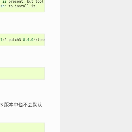
0
is
present
,
but
tool
was
not
found
.sh'
to
install
it
.
21
r2
-
patch3
-
8.4.0
/
xtensa
-
esp32
-
elf
/
bin
/
xtensa
-
esp32
-
elf
-
gcc
cOS 版本中也不会默认