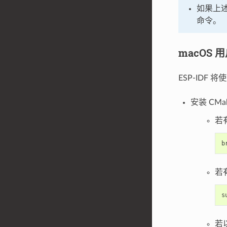
如果上
命令。
macOS 
ESP-IDF 将
安装 CMa
若
b
若
s
若