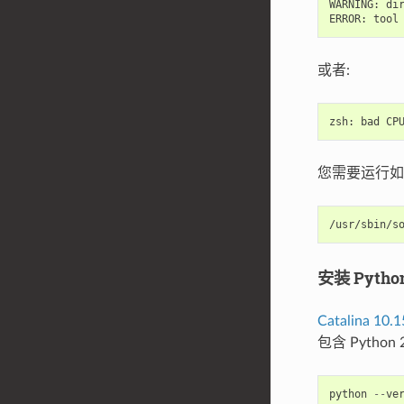
WARNING
:
di
ERROR
:
tool
或者:
zsh
:
bad
CP
您需要运行如下命
安装 Python
Catalina 1
包含 Pytho
python
--
ve