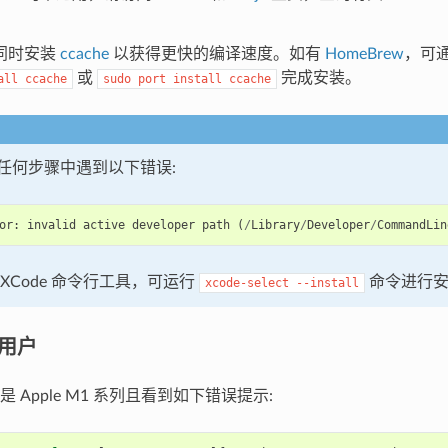
。
同时安装
ccache
以获得更快的编译速度。如有
HomeBrew
，可
或
完成安装。
all
ccache
sudo
port
install
ccache
任何步骤中遇到以下错误:
or
:
invalid
active
developer
path
(
/
Library
/
Developer
/
CommandLin
XCode 命令行工具，可运行
命令进行安
xcode-select
--install
1 用户
 Apple M1 系列且看到如下错误提示: