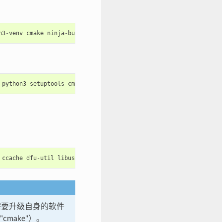
n3
-
venv
cmake
ninja
-
build
ccache
libffi
-
dev
libssl
-
dev
dfu
-
util
python3
-
setuptools
cmake
ninja
-
build
ccache
dfu
-
util
libusbx
ccache
dfu
-
util
libusb
版可能需要升级自身的软件
cmake"）。