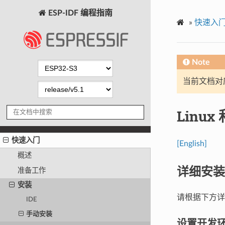
ESP-IDF 编程指南
»
快速入
Note
当前文档对
Linu
快速入门
[English]
概述
详细安装
准备工作
安装
请根据下方详
IDE
手动安装
设置开发