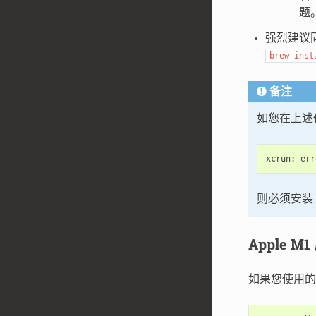
题
强烈建议
brew
inst
备注
如您在上述
xcrun
:
err
则必须安装 
Apple M
如果您使用的是