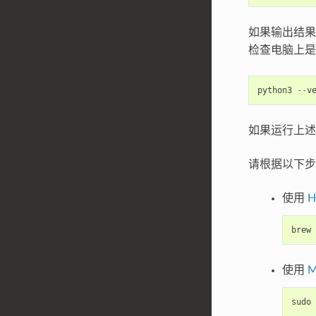
如果输出结
检查电脑上是否已
python3
--
v
如果运行上述命
请根据以下步骤安
使用
H
brew
使用
M
sudo