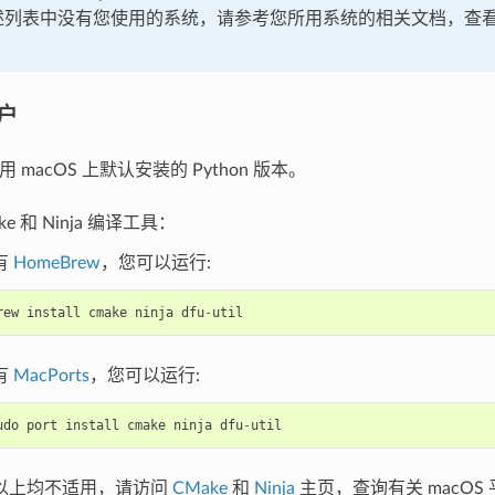
述列表中没有您使用的系统，请参考您所用系统的相关文档，查
用户
使用 macOS 上默认安装的 Python 版本。
ke 和 Ninja 编译工具：
有
HomeBrew
，您可以运行:
rew
install
cmake
ninja
dfu
-
util
有
MacPorts
，您可以运行:
udo
port
install
cmake
ninja
dfu
-
util
以上均不适用，请访问
CMake
和
Ninja
主页，查询有关 macOS