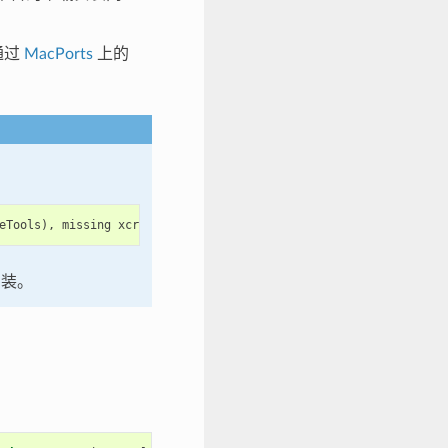
通过
MacPorts
上的
eTools
),
missing
xcrun
at
:
/
Library
/
Developer
/
CommandLineTools
/
u
装。