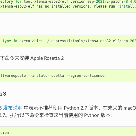
rectory
for
tool
xtensa
-
esp32
-
elf
version
esp
-
2021
r2
-
patch3
-
8.4.
xtensa
-
esp32
-
elf
has
no
installed
versions
.
Please
run
'install
U
type
in
executable
:
~/.
espressif
/
tools
/
xtensa
-
esp32
-
elf
/
esp
-
20
令来安装 Apple Rosetta 2：
 3
0.15 发布说明
中表示不推荐使用 Python 2.7 版本，在未来的 ma
n 2.7。执行以下命令来检查您当前使用的 Python 版本:
rsion