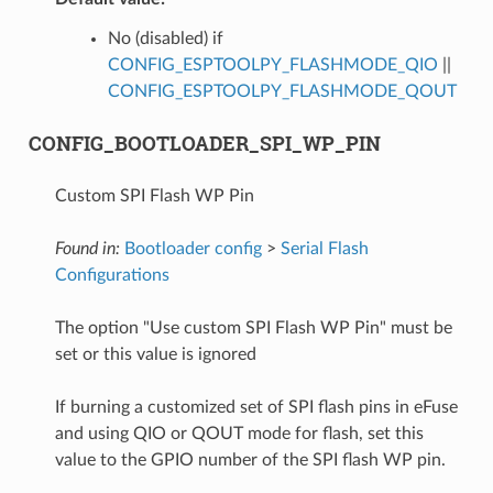
No (disabled) if
CONFIG_ESPTOOLPY_FLASHMODE_QIO
||
CONFIG_ESPTOOLPY_FLASHMODE_QOUT
CONFIG_BOOTLOADER_SPI_WP_PIN
Custom SPI Flash WP Pin
Found in:
Bootloader config
>
Serial Flash
Configurations
The option "Use custom SPI Flash WP Pin" must be
set or this value is ignored
If burning a customized set of SPI flash pins in eFuse
and using QIO or QOUT mode for flash, set this
value to the GPIO number of the SPI flash WP pin.