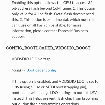
Enabling this option allows the CPU to access 32-
bit-address flash beyond 16M range. 1. This option
only valid for 4-line flash. Octal flash doesn't need
this. 2. This option is experimental, which means it
can’t use on all flash chips stable, for more
information, please contact Espressif Business
support.
CONFIG_BOOTLOADER_VDDSDIO_BOOST
VDDSDIO LDO voltage
Found in:
Bootloader config
If this option is enabled, and VDDSDIO LDO is set to
1.8V (using eFuse or MTDI bootstrapping pin),
bootloader will change LDO settings to output 1.9V
instead. This helps prevent flash chip from browning
out during flash programming operations.