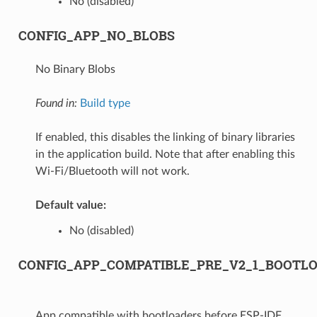
No (disabled)
CONFIG_APP_NO_BLOBS
No Binary Blobs
Found in:
Build type
If enabled, this disables the linking of binary libraries
in the application build. Note that after enabling this
Wi-Fi/Bluetooth will not work.
Default value:
No (disabled)
CONFIG_APP_COMPATIBLE_PRE_V2_1_BOOTL
App compatible with bootloaders before ESP-IDF