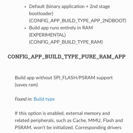
Default (binary application + 2nd stage
bootloader)
(CONFIG_APP_BUILD_TYPE_APP_2NDBOOT)
Build app runs entirely in RAM
(EXPERIMENTAL)
(CONFIG_APP_BUILD_TYPE_RAM)
CONFIG_APP_BUILD_TYPE_PURE_RAM_APP
Build app without SPI_FLASH/PSRAM support
(saves ram)
Found in:
Build type
If this option is enabled, external memory and
related peripherals, such as Cache, MMU, Flash and
PSRAM, won't be initialized. Corresponding drivers