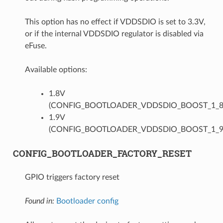
This option has no effect if VDDSDIO is set to 3.3V,
or if the internal VDDSDIO regulator is disabled via
eFuse.
Available options:
1.8V
(CONFIG_BOOTLOADER_VDDSDIO_BOOST_1_8
1.9V
(CONFIG_BOOTLOADER_VDDSDIO_BOOST_1_9
CONFIG_BOOTLOADER_FACTORY_RESET
GPIO triggers factory reset
Found in:
Bootloader config