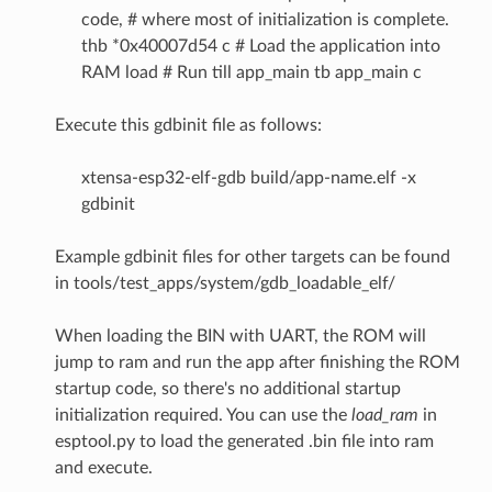
code, # where most of initialization is complete.
thb *0x40007d54 c # Load the application into
RAM load # Run till app_main tb app_main c
Execute this gdbinit file as follows:
xtensa-esp32-elf-gdb build/app-name.elf -x
gdbinit
Example gdbinit files for other targets can be found
in tools/test_apps/system/gdb_loadable_elf/
When loading the BIN with UART, the ROM will
jump to ram and run the app after finishing the ROM
startup code, so there's no additional startup
initialization required. You can use the
load_ram
in
esptool.py to load the generated .bin file into ram
and execute.