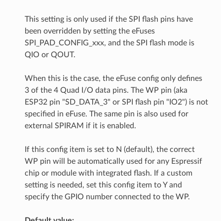
This setting is only used if the SPI flash pins have
been overridden by setting the eFuses
SPI_PAD_CONFIG_xxx, and the SPI flash mode is
QIO or QOUT.
When this is the case, the eFuse config only defines
3 of the 4 Quad I/O data pins. The WP pin (aka
ESP32 pin "SD_DATA_3" or SPI flash pin "IO2") is not
specified in eFuse. The same pin is also used for
external SPIRAM if it is enabled.
If this config item is set to N (default), the correct
WP pin will be automatically used for any Espressif
chip or module with integrated flash. If a custom
setting is needed, set this config item to Y and
specify the GPIO number connected to the WP.
Default value: