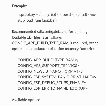
Example:
esptool.py --chip {chip} -p {port} -b {baud} --no-
stub load_ram {app.bin}
Recommended sdkconfig.defaults for building
loadable ELF files is as follows.
CONFIG_APP_BUILD_TYPE_RAM is required, other
options help reduce application memory footprint.
CONFIG_APP_BUILD_TYPE_RAM=y
CONFIG_VFS_SUPPORT_TERMIOS=
CONFIG_NEWLIB_NANO_FORMAT=y
CONFIG_ESP_SYSTEM_PANIC_PRINT_HALT=y
CONFIG_ESP_DEBUG_STUBS_ENABLE=
CONFIG_ESP_ERR_TO_NAME_LOOKUP=
Available options: