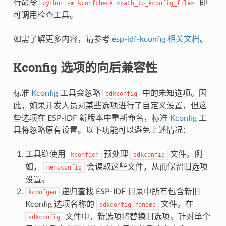
行命令
即
python
-m
kconfcheck
<path_to_kconfig_file>
可调用检查工具。
如需了解更多内容，请参考
esp-idf-kconfig 相关文档
。
Kconfig 选项的向后兼容性
标准
Kconfig
工具会忽略
中的未知选项。因
sdkconfig
此，如果开发人员对某些选项进行了自定义设置，但这
些选项在 ESP-IDF 新版本中重新命名，标准
Kconfig
工
具将忽略原有设置。以下功能可以避免上述情况：
工具链使用
预处理
文件。例
kconfgen
sdkconfig
如，
会读取这些文件，从而保留旧选项
menuconfig
设置。
递归查找 ESP-IDF 目录中所有包含新旧
kconfgen
Kconfig 选项名称的
文件。在
sdkconfig.rename
文件中，新选项将替换旧选项。针对单个
sdkconfig