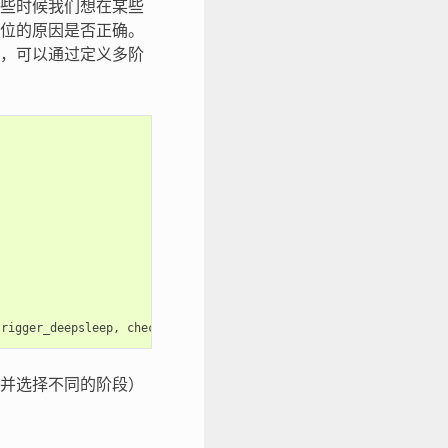
些时候我们想在某些
位的原因是否正确。
，可以通过定义多阶
trigger_deepsleep
,
check_deepsleep_reset_reason
);
并选择不同的阶段）