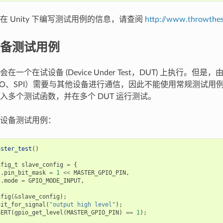
在 Unity 下编写测试用例的信息，请查阅
http://www.throwthes
备测试用例
在一个在试设备 (Device Under Test，DUT) 上执行。但
PIO、SPI）需要与其他设备进行通信，因此不能使用常规测试用
入多个测试函数，并在多个 DUT 运行测试。
设备测试用例：
aster_test
()
nfig_t
slave_config
=
{
.
pin_bit_mask
=
1
<<
MASTER_GPIO_PIN
,
.
mode
=
GPIO_MODE_INPUT
,
nfig
(
&
slave_config
);
ait_for_signal
(
"output high level"
);
SERT
(
gpio_get_level
(
MASTER_GPIO_PIN
)
==
1
);