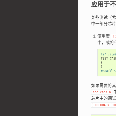
应用于不
某些测试（尤
中一部分芯片
使用宏
!(
中，或将
#if !TEM
TEST_CAS
{
}
#endif /
如果需要将其
soc_caps.h
芯片中的调
(TEMPORARY_)D