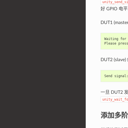
unity_send_s
好 GPIO 
DUT1 (maste
Waiting for 
DUT2 (slave
一旦 DUT2
unity_wait_f
添加多阶