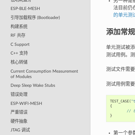
另一种是基
法目前仍在
ESP-BLE-MESH
的单元测
引导加载程序 (Bootloader)
构建系统
添加常规
RF 共存
C Support
单元测试被
C++ 支持
测试用例。测试
核心转储
测试文件需
Current Consumption Measurement
of Modules
测试用例需要
Deep Sleep Wake Stubs
错误处理
TEST_CASE
(
"
ESP-WIFI-MESH
{
//
严重错误
}
硬件抽象
JTAG 调试
第一个参