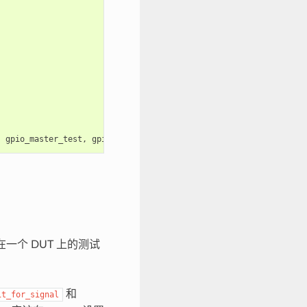
,
gpio_master_test
,
gpio_slave_test
);
一个 DUT 上的测试
和
it_for_signal