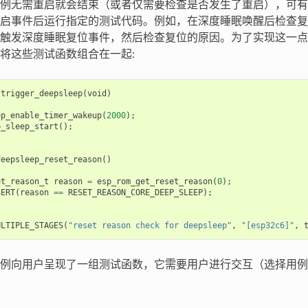
例无需重启就会结束（或者仅需要检查是否发生了重启），可有
启事件后运行指定的测试代码。例如，在深度睡眠唤醒后检查复
触发深度睡眠复位事件，然后检查复位的原因。为了实现这一点
将这些测试函数组合在一起:
trigger_deepsleep
(
void
)
ep_enable_timer_wakeup
(
2000
);
p_sleep_start
();
deepsleep_reset_reason
()
et_reason_t
reason
=
esp_rom_get_reset_reason
(
0
);
SERT
(
reason
==
RESET_REASON_CORE_DEEP_SLEEP
);
ULTIPLE_STAGES
(
"reset reason check for deepsleep"
,
"[esp32c6]"
,
例向用户呈现了一组测试函数，它需要用户进行交互（选择用例