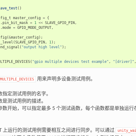
lave_test
()
nfig_t
master_config
=
{
.
pin_bit_mask
=
1
<<
SLAVE_GPIO_PIN
,
.
mode
=
GPIO_MODE_OUTPUT
,
nfig
(
&
master_config
);
t_level
(
SLAVE_GPIO_PIN
,
1
);
end_signal
(
"output high level"
);
ULTIPLE_DEVICES
(
"gpio multiple devices test example"
,
"[driver]"
用来声明多设备测试用例。
MULTIPLE_DEVICES
数指定测试用例的名字。
数是测试用例的描述。
参数开始，可以指定最多 5 个测试函数，每个函数都是单独运行在
UT 上运行的测试用例需要相互之间进行同步。可以通过
unity_wa