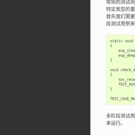
常规的测试用
特定类型的重
首先我们需要
段测试用例来
static
void
{
esp_sle
esp_dee
}
void
check_
{
soc_res
TEST_AS
}
TEST_CASE_M
多阶段测试用
来运行。