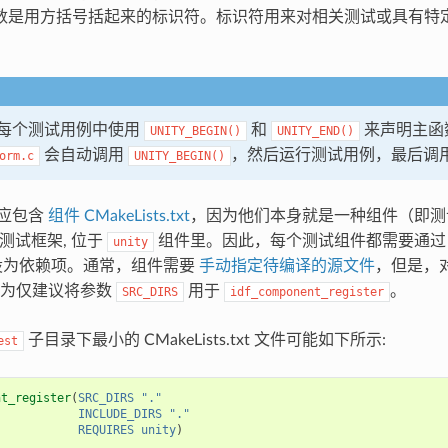
数是用方括号括起来的标识符。标识符用来对相关测试或具有特
每个测试用例中使用
和
来声明主函
UNITY_BEGIN()
UNITY_END()
会自动调用
，然后运行测试用例，最后调
orm.c
UNITY_BEGIN()
应包含
组件 CMakeLists.txt
，因为他们本身就是一种组件（即测试组
y 测试框架, 位于
组件里。因此，每个测试组件都需要通
unity
设为依赖项。通常，组件需要
手动指定待编译的源文件
，但是，
宽为仅建议将参数
用于
。
SRC_DIRS
idf_component_register
子目录下最小的 CMakeLists.txt 文件可能如下所示:
est
nt_register
(
SRC_DIRS
"."
INCLUDE_DIRS
"."
REQUIRES
unity
)