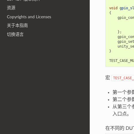
资源
void
gpio_s
{
Copyrights and Licenses
gpio_co
关于本指南
};
切换语言
gpio_co
gpio_se
unity_s
}
TEST_CASE_M
宏
TEST_CASE_
第一个参
第二个参
从第三个
入口点。
在不同的 D