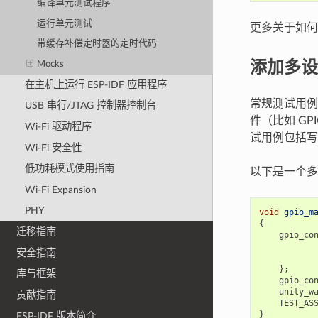
编译单元测试程序
运行单元测试
更多关于如何
带缓存补偿定时器的定时代码
添加多设
Mocks
在主机上运行 ESP-IDF 应用程序
常规测试用例会
USB 串行/JTAG 控制器控制台
件（比如 G
Wi-Fi 驱动程序
试用例包括写
Wi-Fi 安全性
低功耗模式使用指南
以下是一个多
Wi-Fi Expansion
PHY
void
gpio_m
{
迁移指南
gpio_co
安全指南
};
库与框架
gpio_co
unity_w
贡献指南
TEST_AS
}
ESP-IDF 版本简介