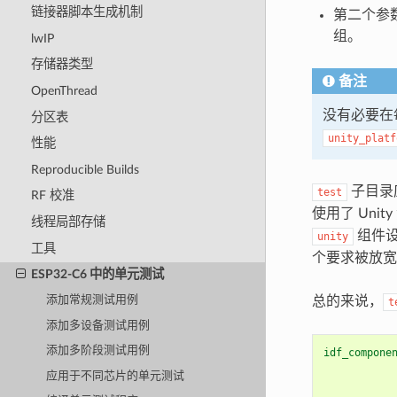
链接器脚本生成机制
第二个参
组。
lwIP
存储器类型
备注
OpenThread
没有必要在
分区表
unity_platf
性能
Reproducible Builds
子目录
test
RF 校准
使用了 Unit
线程局部存储
组件
unity
工具
个要求被放
ESP32-C6 中的单元测试
总的来说，
添加常规测试用例
t
添加多设备测试用例
添加多阶段测试用例
idf_compone
应用于不同芯片的单元测试