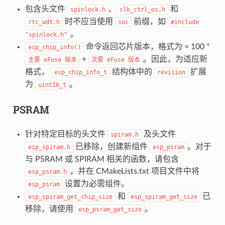
包含头文件
、
和
spinlock.h
clk_ctrl_os.h
时不应当使用
前缀，如
rtc_wdt.h
soc
#include
。
"spinlock.h"
命令返回芯片版本，格式为 = 100 *
esp_chip_info()
+
。因此，为适应新
主要
eFuse
版本
次要
eFuse
版本
格式，
结构体中的
扩展
esp_chip_info_t
revision
为
。
uint16_t
PSRAM
针对特定目标的头文件
及头文件
spiram.h
已移除，创建新组件
。对于
esp_spiram.h
esp_psram
与 PSRAM 或 SPIRAM 相关的函数，请包含
，并在 CMakeLists.txt 项目文件中将
esp_psram.h
设置为必需组件。
esp_psram
和
已
esp_spiram_get_chip_size
esp_spiram_get_size
移除，请使用
。
esp_psram_get_size