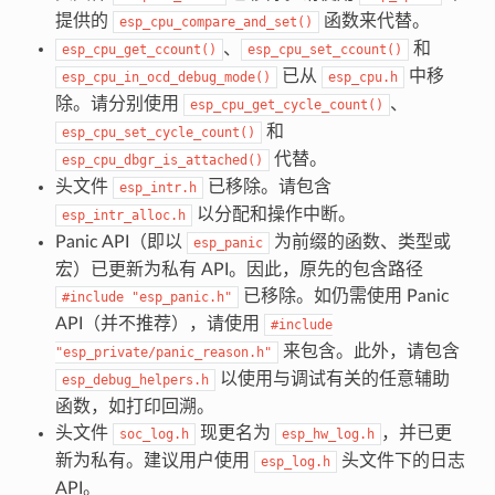
提供的
函数来代替。
esp_cpu_compare_and_set()
、
和
esp_cpu_get_ccount()
esp_cpu_set_ccount()
已从
中移
esp_cpu_in_ocd_debug_mode()
esp_cpu.h
除。请分别使用
、
esp_cpu_get_cycle_count()
和
esp_cpu_set_cycle_count()
代替。
esp_cpu_dbgr_is_attached()
头文件
已移除。请包含
esp_intr.h
以分配和操作中断。
esp_intr_alloc.h
Panic API（即以
为前缀的函数、类型或
esp_panic
宏）已更新为私有 API。因此，原先的包含路径
已移除。如仍需使用 Panic
#include
"esp_panic.h"
API（并不推荐），请使用
#include
来包含。此外，请包含
"esp_private/panic_reason.h"
以使用与调试有关的任意辅助
esp_debug_helpers.h
函数，如打印回溯。
头文件
现更名为
，并已更
soc_log.h
esp_hw_log.h
新为私有。建议用户使用
头文件下的日志
esp_log.h
API。