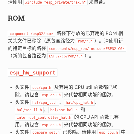
请使用
来包含。
#include
"esp_private/trax.h"
ROM
路径下存放的已弃用的 ROM 相
components/esp32/rom/
关头文件已移除（原包含路径为
）。请使用新
rom/*.h
的特定目标的路径
components/esp_rom/include/ESP32-C6/
（新的包含路径为
）。
ESP32-C6/rom/*.h
esp_hw_support
头文件
及弃用的 CPU util 函数都已移
soc/cpu.h
除。请包含
来代替相同功能的函数。
esp_cpu.h
头文件
、
、
hal/cpu_ll.h
hal/cpu_hal.h
、
和
hal/soc_ll.h
hal/soc_hal.h
的 CPU API 函数已弃
interrupt_controller_hal.h
用。请包含
来代替相同功能的函数。
esp_cpu.h
头文件
已移除。请使用
中
compare_set.h
esp_cpu.h