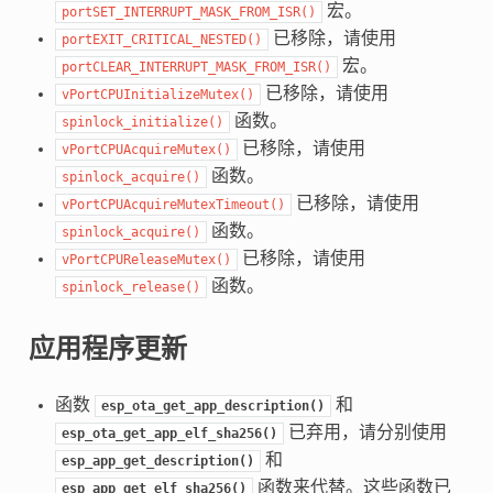
宏。
portSET_INTERRUPT_MASK_FROM_ISR()
已移除，请使用
portEXIT_CRITICAL_NESTED()
宏。
portCLEAR_INTERRUPT_MASK_FROM_ISR()
已移除，请使用
vPortCPUInitializeMutex()
函数。
spinlock_initialize()
已移除，请使用
vPortCPUAcquireMutex()
函数。
spinlock_acquire()
已移除，请使用
vPortCPUAcquireMutexTimeout()
函数。
spinlock_acquire()
已移除，请使用
vPortCPUReleaseMutex()
函数。
spinlock_release()
应用程序更新
函数
和
esp_ota_get_app_description()
已弃用，请分别使用
esp_ota_get_app_elf_sha256()
和
esp_app_get_description()
函数来代替。这些函数已
esp_app_get_elf_sha256()