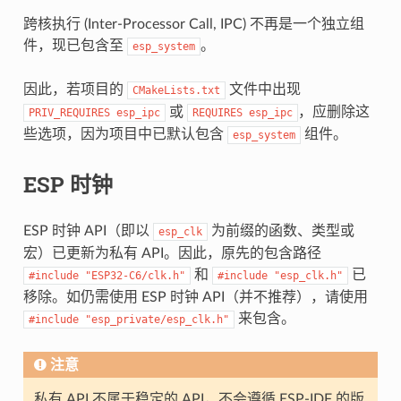
跨核执行 (Inter-Processor Call, IPC) 不再是一个独立组
件，现已包含至
。
esp_system
因此，若项目的
文件中出现
CMakeLists.txt
或
，应删除这
PRIV_REQUIRES
esp_ipc
REQUIRES
esp_ipc
些选项，因为项目中已默认包含
组件。
esp_system
ESP 时钟
ESP 时钟 API（即以
为前缀的函数、类型或
esp_clk
宏）已更新为私有 API。因此，原先的包含路径
和
已
#include
"ESP32-C6/clk.h"
#include
"esp_clk.h"
移除。如仍需使用 ESP 时钟 API（并不推荐），请使用
来包含。
#include
"esp_private/esp_clk.h"
注意
私有 API 不属于稳定的 API，不会遵循 ESP-IDF 的版