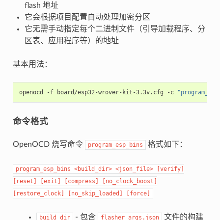
flash 地址
它会根据项目配置自动处理加密分区
它无需手动指定每个二进制文件（引导加载程序、分
区表、应用程序等）的地址
基本用法：
openocd
-f
board/esp32-wrover-kit-3.3v.cfg
-c
"program_esp
命令格式
OpenOCD 烧写命令
格式如下：
program_esp_bins
program_esp_bins
<build_dir>
<json_file>
[verify]
[reset]
[exit]
[compress]
[no_clock_boost]
[restore_clock]
[no_skip_loaded]
[force]
- 包含
文件的构建
build_dir
flasher_args.json