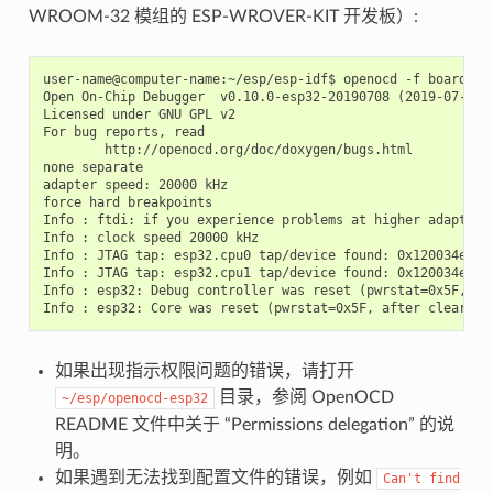
WROOM-32 模组的 ESP-WROVER-KIT 开发板）:
user-name@computer-name:~/esp/esp-idf$ openocd -f board/esp
Open On-Chip Debugger  v0.10.0-esp32-20190708 (2019-07-08-1
Licensed under GNU GPL v2

For bug reports, read

        http://openocd.org/doc/doxygen/bugs.html

none separate

adapter speed: 20000 kHz

force hard breakpoints

Info : ftdi: if you experience problems at higher adapter 
Info : clock speed 20000 kHz

Info : JTAG tap: esp32.cpu0 tap/device found: 0x120034e5 (m
Info : JTAG tap: esp32.cpu1 tap/device found: 0x120034e5 (m
Info : esp32: Debug controller was reset (pwrstat=0x5F, aft
如果出现指示权限问题的错误，请打开
目录，参阅 OpenOCD
~/esp/openocd-esp32
README 文件中关于 “Permissions delegation” 的说
明。
如果遇到无法找到配置文件的错误，例如
Can't
find