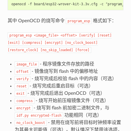
其中 OpenOCD 的烧写命令
格式如下：
program_esp
program_esp
<image_file>
<offset>
[verify]
[reset]
[exit]
[compress]
[encrypt]
[no_clock_boost]
[restore_clock]
[no_skip_loaded]
[force]
- 程序镜像文件存放的路径
image_file
- 镜像烧写到 flash 中的偏移地址
offset
- 烧写完成后校验 flash 中的内容（可选）
verify
- 烧写完成后重启目标（可选）
reset
- 烧写完成后退出 OpenOCD（可选）
exit
- 烧写开始前压缩镜像文件（可选）
compress
- 烧写到 flash 前加密二进制文件，与
encrypt
功能相同（可选）
idf.py
encrypted-flash
- 禁用在烧写前将目标时钟频率设置
no_clock_boost
为其最大可能值（可选）。默认情况下禁用该选项，