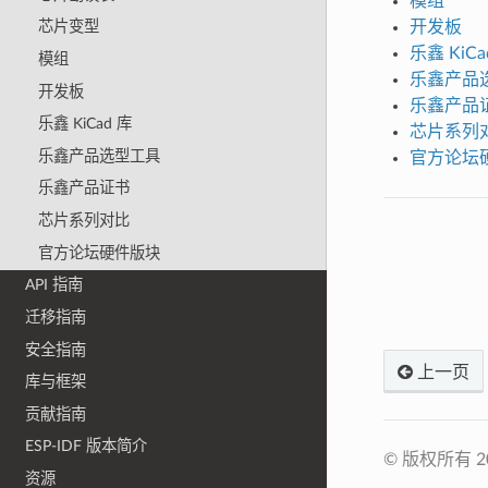
模组
开发板
芯片变型
乐鑫 KiCa
模组
乐鑫产品
开发板
乐鑫产品
乐鑫 KiCad 库
芯片系列
乐鑫产品选型工具
官方论坛
乐鑫产品证书
芯片系列对比
官方论坛硬件版块
API 指南
迁移指南
安全指南
上一页
库与框架
贡献指南
ESP-IDF 版本简介
© 版权所有 
资源