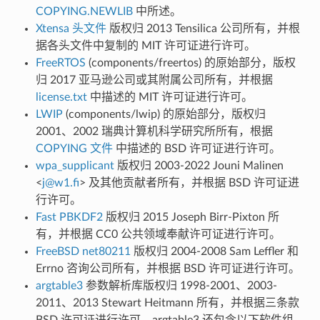
COPYING.NEWLIB
中所述。
Xtensa 头文件
版权归 2013 Tensilica 公司所有，并根
据各头文件中复制的 MIT 许可证进行许可。
FreeRTOS
(components/freertos) 的原始部分，版权
归 2017 亚马逊公司或其附属公司所有，并根据
license.txt
中描述的 MIT 许可证进行许可。
LWIP
(components/lwip) 的原始部分，版权归
2001、2002 瑞典计算机科学研究所所有，根据
COPYING 文件
中描述的 BSD 许可证进行许可。
wpa_supplicant
版权归 2003-2022 Jouni Malinen
<
j
@
w1
.
fi
> 及其他贡献者所有，并根据 BSD 许可证进
行许可。
Fast PBKDF2
版权归 2015 Joseph Birr-Pixton 所
有，并根据 CC0 公共领域奉献许可证进行许可。
FreeBSD net80211
版权归 2004-2008 Sam Leffler 和
Errno 咨询公司所有，并根据 BSD 许可证进行许可。
argtable3
参数解析库版权归 1998-2001、2003-
2011、2013 Stewart Heitmann 所有，并根据三条款
BSD 许可证进行许可。argtable3 还包含以下软件组