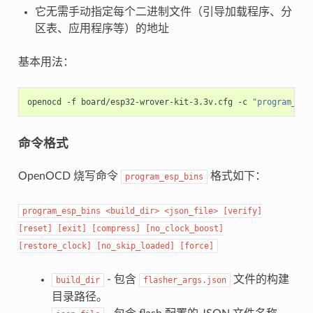
它无需手动指定每个二进制文件（引导加载程序、分
区表、应用程序等）的地址
基本用法：
openocd
-f
board/esp32-wrover-kit-3.3v.cfg
-c
"program_esp
命令格式
OpenOCD 烧写命令
格式如下：
program_esp_bins
program_esp_bins
<build_dir>
<json_file>
[verify]
[reset]
[exit]
[compress]
[no_clock_boost]
[restore_clock]
[no_skip_loaded]
[force]
- 包含
文件的构建
build_dir
flasher_args.json
目录路径。