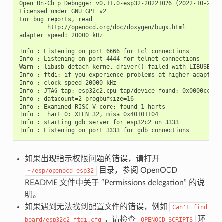
Open On-Chip Debugger v0.11.0-esp32-20221026 (2022-10-26-14
Licensed under GNU GPL v2

For bug reports, read

        http://openocd.org/doc/doxygen/bugs.html

adapter speed: 20000 kHz

Info : Listening on port 6666 for tcl connections

Info : Listening on port 4444 for telnet connections

Warn : libusb_detach_kernel_driver() failed with LIBUSB_ERR
Info : ftdi: if you experience problems at higher adapter 
Info : clock speed 20000 kHz

Info : JTAG tap: esp32c2.cpu tap/device found: 0x0000cc25 
Info : datacount=2 progbufsize=16

Info : Examined RISC-V core; found 1 harts

Info :  hart 0: XLEN=32, misa=0x40101104

Info : starting gdb server for esp32c2 on 3333

如果出现指示权限问题的错误，请打开
目录，参阅 OpenOCD
~/esp/openocd-esp32
README 文件中关于 “Permissions delegation” 的说
明。
如果遇到无法找到配置文件的错误，例如
Can't
find
，请检查
环
board/esp32c2-ftdi.cfg
OPENOCD_SCRIPTS