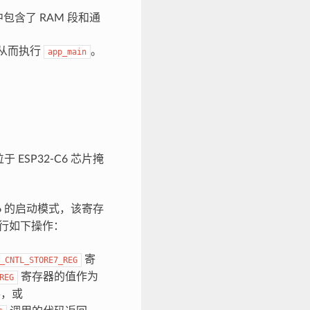
包含了 RAM 段和通
从而执行
。
app_main
ESP32-C6 芯片掩
C6 的启动模式，该寄存
执行如下操作：
寄
_CNTL_STORE7_REG
寄存器的值作为
REG
，或