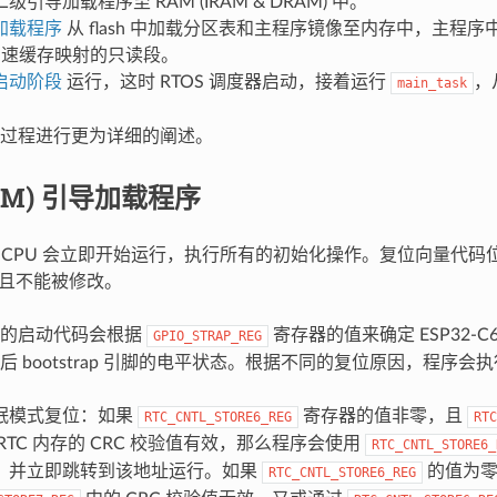
引导加载程序至 RAM (IRAM & DRAM) 中。
加载程序
从 flash 中加载分区表和主程序镜像至内存中，主程序中
sh 高速缓存映射的只读段。
启动阶段
运行，这时 RTOS 调度器启动，接着运行
，
main_task
过程进行更为详细的阐述。
OM) 引导加载程序
，CPU 会立即开始运行，执行所有的初始化操作。复位向量代码位于 
，且不能被修改。
用的启动代码会根据
寄存器的值来确定 ESP32-
GPIO_STRAP_REG
后 bootstrap 引脚的电平状态。根据不同的复位原因，程序会
眠模式复位：如果
寄存器的值非零，且
RTC_CNTL_STORE6_REG
RTC
RTC 内存的 CRC 校验值有效，那么程序会使用
RTC_CNTL_STORE6_
，并立即跳转到该地址运行。如果
的值为零
RTC_CNTL_STORE6_REG