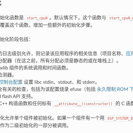
化
初始化函数是
。默认情况下，这个函数与
start_cpu0
start_cpu0_
覆盖这个函数，增加一些额外的初始化步骤。
始化阶段包括：
的日志级别允许，则记录该应用程序的相关信息（项目名称、
应
分配器（在这之前，所有分配必须是静态的或在堆栈上）。
ewlib 组件的系统调用和时间函数。
检测器。
控制台配置
设置 libc stdin、stdout、和 stderr。
有关的检查，包括为该配置烧录 efuse（包括
永久限制 ROM 
 flash API 支持。
C++ 构造函数和任何标有
的 C 函
__attribute__((constructor))
始化允许单个组件被初始化。如果一个组件有一个用
ESP_SYSTEM_I
作为二级初始化的一部分被调用。