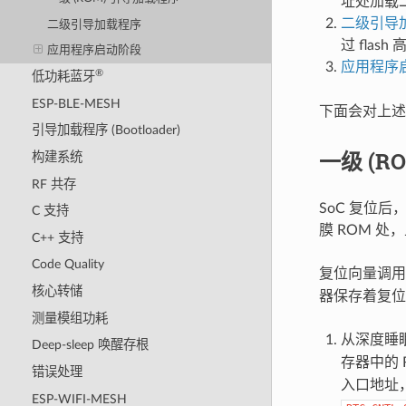
址处加载二级
二级引导
二级引导加载程序
过 fla
应用程序启动阶段
应用程序
®
低功耗蓝牙
ESP-BLE-MESH
下面会对上述
引导加载程序 (Bootloader)
一级 (R
构建系统
RF 共存
SoC 复位后
C 支持
膜 ROM 处
C++ 支持
Code Quality
复位向量调
核心转储
器保存着复位
测量模组功耗
从深度睡
Deep-sleep 唤醒存根
存器中的 
错误处理
入口地址
ESP-WIFI-MESH