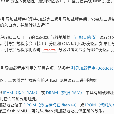
flash 分区的灵活性（使用分区表），并且方便实现 flash 加
能。
OM) 引导加载程序校验并加载完二级引导加载程序后，它会从二
的入口点，并跳转过去运行。
默认从 flash 的 0x8000 偏移地址处（
可配置的值
）读取分
。引导加载程序会寻找工厂分区和 OTA 应用程序分区。如果在分
区，引导加载程序将查询
分区以确定应引导哪个分区。
otadata
IDF 引导加载程序可用的配置选项，请参考
引导加载程序 (Bootloade
区，二级引导加载程序将从 flash 逐段读取二进制镜像：
部
IRAM（指令 RAM）
或
DRAM（数据 RAM）
中具有加载地址
 复制到它们的加载地址处。
加载地址位于
DROM（数据存储在 flash 中）
或
IROM（代码从 f
置 flash MMU，可为从 flash 到加载地址提供正确的映射。