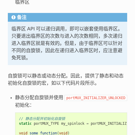
临界区
备注
临界区 API 可以递归调用，即可以嵌套使用临界区。
只要退出临界区的次数与进入的次数相同，多次递归
进入临界区就是有效的。但是，由于临界区可以针对
不同的自旋锁，因此在递归进入临界区时，应注意避
免死锁。
自旋锁可以静态或动态分配。因此，提供了静态和动态
初始化自旋锁的宏，如以下代码片段所示。
静态分配自旋锁并使用
portMUX_INITIALIZER_UNLOCKED
初始化：
// 静态分配并初始化自旋锁
static
portMUX_TYPE
my_spinlock
=
portMUX_INITIALIZER_U
void
some_function
(
void
)