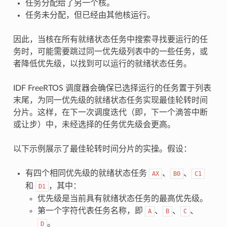
任务分配给了另一个核。
任务未分配，但已经由其他核运行。
因此，当核在所有就绪状态任务中搜索寻找要运行的任
务时，可能需要跳过同一优先级列表中的一些任务，或
者降低优先级，以找到可以运行的就绪状态任务。
IDF FreeRTOS 调度器会确保已选择运行的任务置于列表
末尾，为同一优先级的就绪状态任务实现最佳轮转时间
分片。这样，在下一次调度迭代（即，下一个滴答中断
或让步）中，未经选择的任务优先级会更高。
以下示例展示了最佳轮转时间分片的实操。假设：
有四个相同优先级的就绪状态任务
、
、
AX
B0
C1
和
，其中：
D1
优先级是当前具有就绪状态任务的最高优先级。
第一个字符代表任务名称，即
、
、
、
A
B
C
。
D