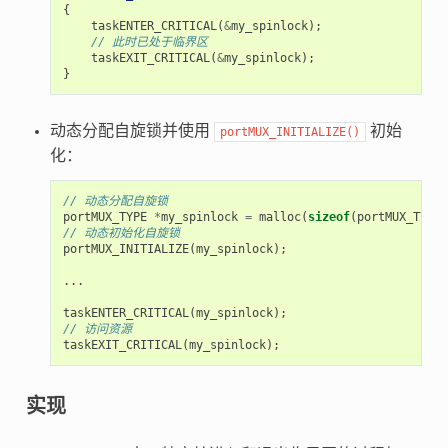
{
taskENTER_CRITICAL
(
&
my_spinlock
);
// 此时已处于临界区
taskEXIT_CRITICAL
(
&
my_spinlock
);
}
动态分配自旋锁并使用
初始
portMUX_INITIALIZE()
化：
// 动态分配自旋锁
portMUX_TYPE
*
my_spinlock
=
malloc
(
sizeof
(
portMUX_TYPE
)
// 动态初始化自旋锁
portMUX_INITIALIZE
(
my_spinlock
);
...
taskENTER_CRITICAL
(
my_spinlock
);
// 访问资源
taskEXIT_CRITICAL
(
my_spinlock
);
实现