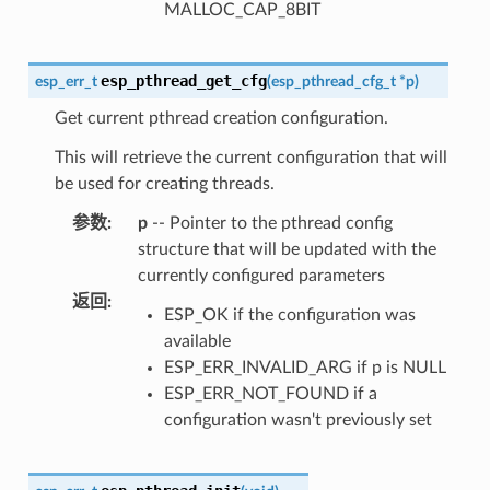
MALLOC_CAP_8BIT
esp_pthread_get_cfg
esp_err_t
(
esp_pthread_cfg_t
*
p
)
Get current pthread creation configuration.
This will retrieve the current configuration that will
be used for creating threads.
参数
:
p
-- Pointer to the pthread config
structure that will be updated with the
currently configured parameters
返回
:
ESP_OK if the configuration was
available
ESP_ERR_INVALID_ARG if p is NULL
ESP_ERR_NOT_FOUND if a
configuration wasn't previously set