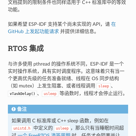
文档提到的限制条件也同样适用于 C++ 标准库中的等效
功能。
如果希望 ESP-IDF 支持某个尚未实现的 API，请
在
GitHub 上发起功能请求
并提供详细信息。
RTOS 集成
与许多使用 pthread 的操作系统不同，ESP-IDF 是一个
实时操作系统，具有实时调度程序。这意味着只有当一
个更高优先级的任务准备就绪、线程在 OS 同步结构
（如 mutex）上发生阻塞、或者线程调用
、
sleep
、
等函数时，线程才会停止运行。
vTaskDelay()
usleep
备注
如果调用 C 标准库或 C++ sleep 函数，例如在
中定义的
，那么只有当睡眠时间超
unistd.h
usleep
过
一个 FreeRTOS 滴答周期
时，任务才会阻塞并让