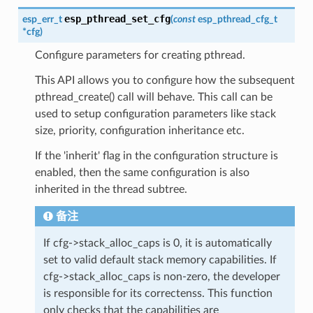
esp_pthread_set_cfg
esp_err_t
(
const
esp_pthread_cfg_t
*
cfg
)
Configure parameters for creating pthread.
This API allows you to configure how the subsequent
pthread_create() call will behave. This call can be
used to setup configuration parameters like stack
size, priority, configuration inheritance etc.
If the 'inherit' flag in the configuration structure is
enabled, then the same configuration is also
inherited in the thread subtree.
备注
If cfg->stack_alloc_caps is 0, it is automatically
set to valid default stack memory capabilities. If
cfg->stack_alloc_caps is non-zero, the developer
is responsible for its correctenss. This function
only checks that the capabilities are