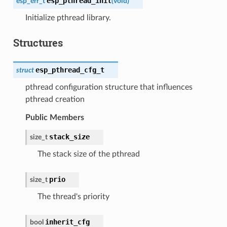
esp_pthread_init
esp_err_t
(
void
)
Initialize pthread library.
Structures
esp_pthread_cfg_t
struct
pthread configuration structure that influences
pthread creation
Public Members
stack_size
size_t
The stack size of the pthread
prio
size_t
The thread's priority
inherit_cfg
bool