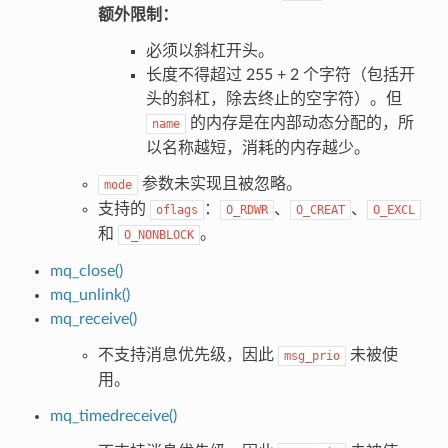
额外限制：
必须以斜杠开头。
长度不得超过 255 + 2 个字符（包括开
头的斜杠，除去终止的空字符）。但
的内存是在内部动态分配的，所
name
以名称越短，消耗的内存越少。
参数未实现且被忽略。
mode
支持的
：
、
、
oflags
O_RDWR
O_CREAT
O_EXCL
和
。
O_NONBLOCK
mq_close()
mq_unlink()
mq_receive()
不支持消息优先级，因此
未被使
msg_prio
用。
mq_timedreceive()