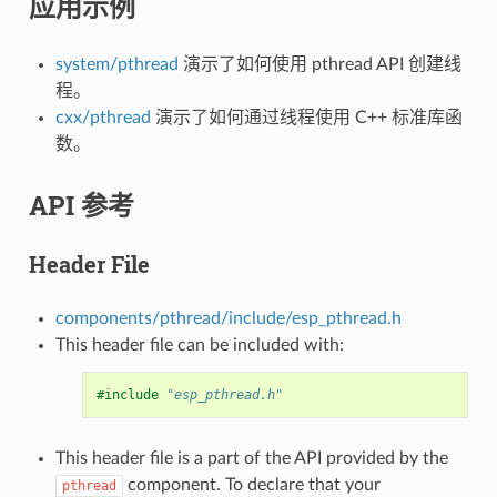
应用示例
system/pthread
演示了如何使用 pthread API 创建线
程。
cxx/pthread
演示了如何通过线程使用 C++ 标准库函
数。
API 参考
Header File
components/pthread/include/esp_pthread.h
This header file can be included with:
#include
"esp_pthread.h"
This header file is a part of the API provided by the
component. To declare that your
pthread