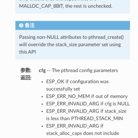
MALLOC_CAP_8BIT, the rest is unchecked.
备注
Passing non-NULL attributes to pthread_create()
will override the stack_size parameter set using
this API
参数
:
cfg
-- The pthread config parameters
返回
:
ESP_OK if configuration was
successfully set
ESP_ERR_NO_MEM if out of memory
ESP_ERR_INVALID_ARG if cfg is NULL
ESP_ERR_INVALID_ARG if stack_size
is less than PTHREAD_STACK_MIN
ESP_ERR_INVALID_ARG if
stack_alloc_caps does not include