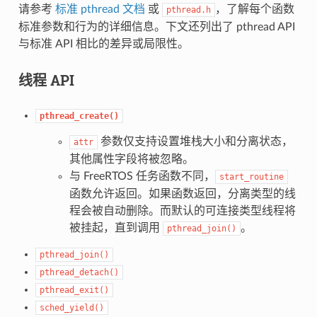
请参考
标准 pthread 文档
或
，了解每个函数
pthread.h
标准参数和行为的详细信息。下文还列出了 pthread API
与标准 API 相比的差异或局限性。
线程 API
pthread_create()
参数仅支持设置堆栈大小和分离状态，
attr
其他属性字段将被忽略。
与 FreeRTOS 任务函数不同，
start_routine
函数允许返回。如果函数返回，分离类型的线
程会被自动删除。而默认的可连接类型线程将
被挂起，直到调用
。
pthread_join()
pthread_join()
pthread_detach()
pthread_exit()
sched_yield()