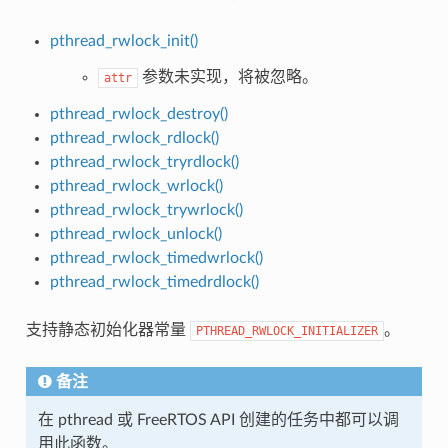
pthread_rwlock_init()
参数未实现，将被忽略。
attr
pthread_rwlock_destroy()
pthread_rwlock_rdlock()
pthread_rwlock_tryrdlock()
pthread_rwlock_wrlock()
pthread_rwlock_trywrlock()
pthread_rwlock_unlock()
pthread_rwlock_timedwrlock()
pthread_rwlock_timedrdlock()
支持静态初始化器常量
。
PTHREAD_RWLOCK_INITIALIZER
备注
在 pthread 或 FreeRTOS API 创建的任务中都可以调
用此函数。