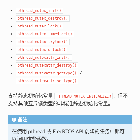
pthread_mutex_init()
pthread_mutex_destroy()
pthread_mutex_lock()
pthread_mutex_timedlock()
pthread_mutex_trylock()
pthread_mutex_unlock()
pthread_mutexattr_init()
pthread_mutexattr_destroy()
/
pthread_mutexattr_gettype()
pthread_mutexattr_settype()
支持静态初始化常量
，但不
PTHREAD_MUTEX_INITIALIZER
支持其他互斥锁类型的非标准静态初始化常量。
备注
在使用 pthread 或 FreeRTOS API 创建的任务中都可
以调用这些函数。