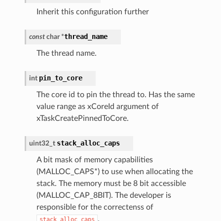
Inherit this configuration further
thread_name
const
char
*
The thread name.
pin_to_core
int
The core id to pin the thread to. Has the same
value range as xCoreId argument of
xTaskCreatePinnedToCore.
stack_alloc_caps
uint32_t
A bit mask of memory capabilities
(MALLOC_CAPS*) to use when allocating the
stack. The memory must be 8 bit accessible
(MALLOC_CAP_8BIT). The developer is
responsible for the correctenss of
.
stack_alloc_caps