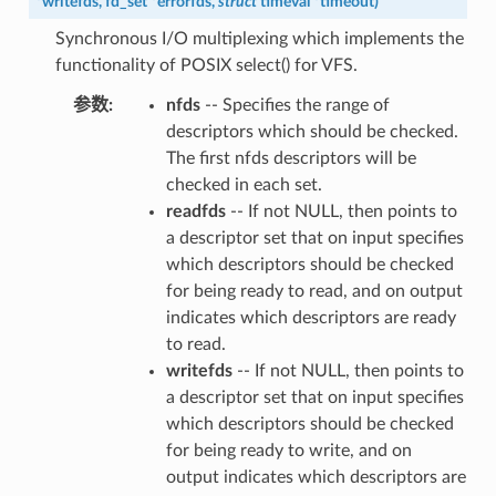
*
writefds
,
fd_set
*
errorfds
,
struct
timeval
*
timeout
)
Synchronous I/O multiplexing which implements the
functionality of POSIX select() for VFS.
参数
:
nfds
-- Specifies the range of
descriptors which should be checked.
The first nfds descriptors will be
checked in each set.
readfds
-- If not NULL, then points to
a descriptor set that on input specifies
which descriptors should be checked
for being ready to read, and on output
indicates which descriptors are ready
to read.
writefds
-- If not NULL, then points to
a descriptor set that on input specifies
which descriptors should be checked
for being ready to write, and on
output indicates which descriptors are