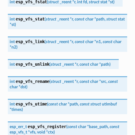
esp_vfs_fstat
int
(
struct
_reent
*
r
,
int
fd
,
struct
stat
*
st
)
esp_vfs_stat
int
(
struct
_reent
*
r
,
const
char
*
path
,
struct
stat
*
st
)
esp_vfs_link
int
(
struct
_reent
*
r
,
const
char
*
n1
,
const
char
*
n2
)
esp_vfs_unlink
int
(
struct
_reent
*
r
,
const
char
*
path
)
esp_vfs_rename
int
(
struct
_reent
*
r
,
const
char
*
src
,
const
char
*
dst
)
esp_vfs_utime
int
(
const
char
*
path
,
const
struct
utimbuf
*
times
)
esp_vfs_register
esp_err_t
(
const
char
*
base_path
,
const
esp_vfs_t
*
vfs
,
void
*
ctx
)