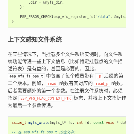
.
dir
=
&
myfs_dir
,
};
ESP_ERROR_CHECK
(
esp_vfs_register_fs
(
"/data"
,
&
myfs
,
ES
}
上下文感知文件系统
在某些情况下，当挂载多个文件系统实例时，向文件系
统功能传递一些上下文信息（比如特定挂载点的文件描
述符表）是有益的，甚至是必要的。因此，
中包含了每个成员带有
后缀的第
esp_vfs_fs_ops_t
_p
二个版本。例如，
函数有其对应的
函数，
read
read_p
后者需要额外的第一个参数。在注册文件系统时，必须
指定
标志，并将上下文指针作
ESP_VFS_FLAG_CONTEXT_PTR
为最后一个参数传递。
ssize_t
myfs_write
(
myfs_t
*
fs
,
int
fd
,
const
void
*
data
,
// 在 esp_vfs_fs_ops_t 的定义中：