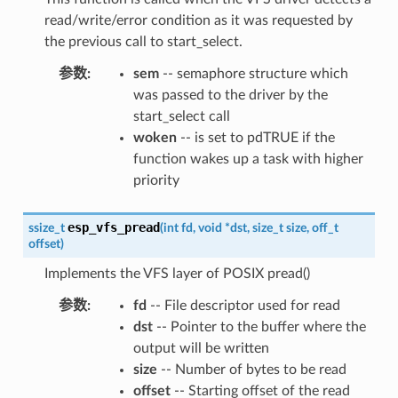
read/write/error condition as it was requested by
the previous call to start_select.
参数
:
sem
-- semaphore structure which
was passed to the driver by the
start_select call
woken
-- is set to pdTRUE if the
function wakes up a task with higher
priority
esp_vfs_pread
ssize_t
(
int
fd
,
void
*
dst
,
size_t
size
,
off_t
offset
)
Implements the VFS layer of POSIX pread()
参数
:
fd
-- File descriptor used for read
dst
-- Pointer to the buffer where the
output will be written
size
-- Number of bytes to be read
offset
-- Starting offset of the read