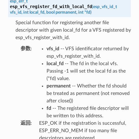
esp_err_t
esp_vfs_register_fd_with_local_fd
(
esp_vfs_id_t
vfs_id
,
int
local_fd
,
bool
permanent
,
int
*
fd
)
Special function for registering another file
descriptor with given local_fd for a VFS registered by
esp_vfs_register_with_id.
参数
:
vfs_id
-- VFS identificator returned by
esp_vfs_register_with_id.
local_fd
-- The fd in the local vfs.
Passing -1 will set the local fd as the
(*fd) value.
permanent
-- Whether the fd should
be treated as permanent (not removed
after close())
fd
-- The registered file descriptor will
be written to this address.
返回
:
ESP_OK if the registration is successful,
ESP_ERR_NO_MEM if too many file
descriptors are registered,