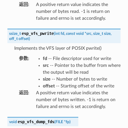
返回
:
A positive return value indicates the
number of bytes read. -1 is return on
failure and errno is set accordingly.
esp_vfs_pwrite
ssize_t
(
int
fd
,
const
void
*
src
,
size_t
size
,
off_t
offset
)
Implements the VFS layer of POSIX pwrite()
参数
:
fd
-- File descriptor used for write
src
-- Pointer to the buffer from where
the output will be read
size
-- Number of bytes to write
offset
-- Starting offset of the write
返回
:
A positive return value indicates the
number of bytes written. -1 is return on
failure and errno is set accordingly.
esp_vfs_dump_fds
void
(
FILE
*
fp
)