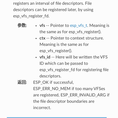
registers an interval of file descriptors. File
descriptors can be registered later, by using
esp_vfs_register_fd.
参数
:
vfs
-- Pointer to
esp_vfs_t
. Meaning is
the same as for esp_vfs_register().
ctx
-- Pointer to context structure.
Meaning is the same as for
esp_vfs_register().
vfs_id
-- Here will be written the VFS
ID which can be passed to
esp_vfs_register_fd for registering file
descriptors.
返回
:
ESP_OK if successful,
ESP_ERR_NO_MEM if too many VFSes
are registered, ESP_ERR_INVALID_ARG if
the file descriptor boundaries are
incorrect.