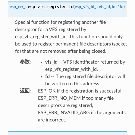
esp_vfs_register_fd
esp_err_t
(
esp_vfs_id_t
vfs_id
,
int
*
fd
)
Special function for registering another file
descriptor for a VFS registered by
esp_vfs_register_with_id. This function should only
be used to register permanent file descriptors (socket
fd) that are not removed after being closed.
参数
:
vfs_id
-- VFS identificator returned by
esp_vfs_register_with_id.
fd
-- The registered file descriptor will
be written to this address.
返回
:
ESP_OK if the registration is successful,
ESP_ERR_NO_MEM if too many file
descriptors are registered,
ESP_ERR_INVALID_ARG if the arguments
are incorrect.