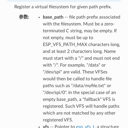
Register a virtual filesystem for given path prefix.
参数
:
base_path
-- file path prefix associated
with the filesystem. Must be a zero-
terminated C string, may be empty. If
not empty, must be up to
ESP_VFS_PATH_MAX characters long,
and at least 2 characters long. Name
must start with a "/" and must not end
with "/". For example, "/data" or
"/dev/spi" are valid. These VFSes
would then be called to handle file
paths such as "/data/myfile.txt" or
"/dev/spi/0". In the special case of an
empty base_path, a "fallback" VFS is
registered. Such VFS will handle paths
which are not matched by any other
registered VFS.
vfs
-- Pointer to
esp_vfs_t
, a structure