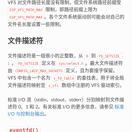
VFS 对文件路径长度没有限制，但文件系统路径前缀受
限制，即路径前缀上限为
ESP_VFS_PATH_MAX
。各个文件系统驱动则可能会对自己的
ESP_VFS_PATH_MAX
文件名长度设置一些限制。
文件描述符
文件描述符是一组很小的正整数，从
到
0
FD_SETSIZE
-
，
定义在
。最大文件描述符
1
FD_SETSIZE
sys/select.h
由
定义，且为套接字保留。
CONFIG_LWIP_MAX_SOCKETS
VFS 中包含一个名为
的查找表，用于将全局
s_fd_table
文件描述符映射至
数组中注册的 VFS 驱动索引。
s_vfs
标准 I/O 流（stdin、stdout、stderr）分别映射到文件描
述符 0、1 和 2。有关标准 I/O 的更多信息，请参见
标准
I/O 与控制台输出
。
eventfd()