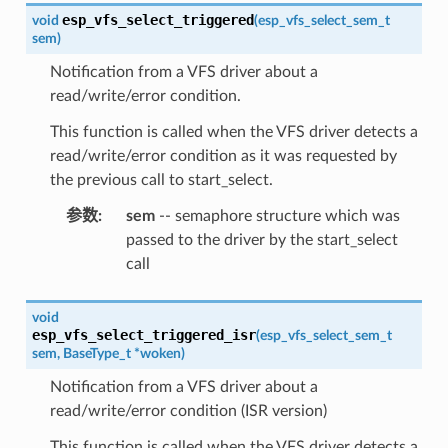
esp_vfs_select_triggered
void
(
esp_vfs_select_sem_t
sem
)
Notification from a VFS driver about a
read/write/error condition.
This function is called when the VFS driver detects a
read/write/error condition as it was requested by
the previous call to start_select.
参数
:
sem
-- semaphore structure which was
passed to the driver by the start_select
call
void
esp_vfs_select_triggered_isr
(
esp_vfs_select_sem_t
sem
,
BaseType_t
*
woken
)
Notification from a VFS driver about a
read/write/error condition (ISR version)
This function is called when the VFS driver detects a