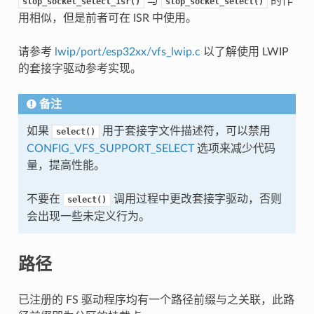
与
的作
stop_socket_select_isr()
stop_socket_select()
用相似，但是前者可在 ISR 中使用。
请参考
lwip/port/esp32xx/vfs_lwip.c
以了解使用 LWIP
的套接字驱动参考实现。
备注
如果
用于套接字文件描述符，可以禁用
select()
CONFIG_VFS_SUPPORT_SELECT
选项来减少代码
量，提高性能。
不要在
调用过程中更改套接字驱动，否则
select()
会出现一些未定义行为。
路径
已注册的 FS 驱动程序均有一个路径前缀与之关联，此路