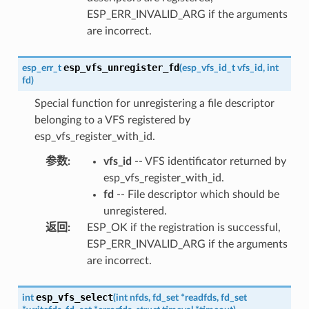
ESP_ERR_INVALID_ARG if the arguments
are incorrect.
esp_vfs_unregister_fd
esp_err_t
(
esp_vfs_id_t
vfs_id
,
int
fd
)
Special function for unregistering a file descriptor
belonging to a VFS registered by
esp_vfs_register_with_id.
参数
:
vfs_id
-- VFS identificator returned by
esp_vfs_register_with_id.
fd
-- File descriptor which should be
unregistered.
返回
:
ESP_OK if the registration is successful,
ESP_ERR_INVALID_ARG if the arguments
are incorrect.
esp_vfs_select
int
(
int
nfds
,
fd_set
*
readfds
,
fd_set