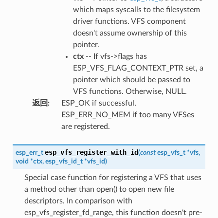
which maps syscalls to the filesystem
driver functions. VFS component
doesn't assume ownership of this
pointer.
ctx
-- If vfs->flags has
ESP_VFS_FLAG_CONTEXT_PTR set, a
pointer which should be passed to
VFS functions. Otherwise, NULL.
返回
:
ESP_OK if successful,
ESP_ERR_NO_MEM if too many VFSes
are registered.
esp_vfs_register_with_id
esp_err_t
(
const
esp_vfs_t
*
vfs
,
void
*
ctx
,
esp_vfs_id_t
*
vfs_id
)
Special case function for registering a VFS that uses
a method other than open() to open new file
descriptors. In comparison with
esp_vfs_register_fd_range, this function doesn't pre-