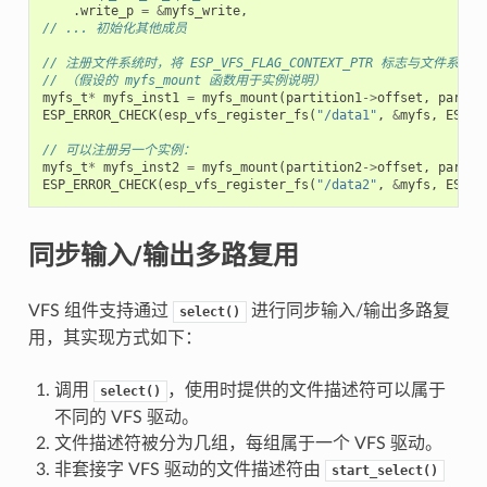
.
write_p
=
&
myfs_write
,
// ... 初始化其他成员
// 注册文件系统时，将 ESP_VFS_FLAG_CONTEXT_PTR 标志与文
// （假设的 myfs_mount 函数用于实例说明）
myfs_t
*
myfs_inst1
=
myfs_mount
(
partition1
->
offset
,
partit
ESP_ERROR_CHECK
(
esp_vfs_register_fs
(
"/data1"
,
&
myfs
,
ESP_V
// 可以注册另一个实例：
myfs_t
*
myfs_inst2
=
myfs_mount
(
partition2
->
offset
,
partit
ESP_ERROR_CHECK
(
esp_vfs_register_fs
(
"/data2"
,
&
myfs
,
ESP_V
同步输入/输出多路复用
VFS 组件支持通过
进行同步输入/输出多路复
select()
用，其实现方式如下：
调用
，使用时提供的文件描述符可以属于
select()
不同的 VFS 驱动。
文件描述符被分为几组，每组属于一个 VFS 驱动。
非套接字 VFS 驱动的文件描述符由
start_select()