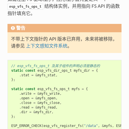
结构体实例，并用指向 FS API 的函数
esp_vfs_fs_ops_t
指针填充它。
警告
不带上下文指针的 API 版本已弃用，未来将被移除，
请参见
上下文感知文件系统
。
// esp_vfs_fs_ops_t 及其子组件的声明必须是静态的
static
const
esp_vfs_dir_ops_t
myfs_dir
=
{
.
stat
=
&
myfs_stat
,
};
static
const
esp_vfs_fs_ops_t
myfs
=
{
.
write
=
&
myfs_write
,
.
open
=
&
myfs_open
,
.
close
=
&
myfs_close
,
.
read
=
&
myfs_read
,
.
dir
=
&
myfs_dir
,
};
ESP_ERROR_CHECK
(
esp_vfs_register_fs
(
"/data"
,
&
myfs
,
ESP_VF