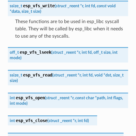
esp_vfs_write
ssize_t
(
struct
_reent
*
r
,
int
fd
,
const
void
*
data
,
size_t
size
)
These functions are to be used in esp_libc syscall
table. They will be called by esp_libc when it needs
to use any of the syscalls.
esp_vfs_lseek
off_t
(
struct
_reent
*
r
,
int
fd
,
off_t
size
,
int
mode
)
esp_vfs_read
ssize_t
(
struct
_reent
*
r
,
int
fd
,
void
*
dst
,
size_t
size
)
esp_vfs_open
int
(
struct
_reent
*
r
,
const
char
*
path
,
int
flags
,
int
mode
)
esp_vfs_close
int
(
struct
_reent
*
r
,
int
fd
)