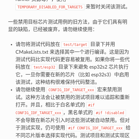
来暂时关闭该测试。
TEMPORARY_DISABLED_FOR_TARGETS
一些禁用目标芯片测试用例的旧方法，由于它们具有明
显的缺陷，已经被废弃，请勿继续使用：
请勿将测试代码放在
目录下并用
test/target
CMakeLists.txt 来选择其中一个进行编译。这是因为
测试代码比实现代码更容易被复用。如果你将一些代
码放在
目录下来避免 esp32s2 芯片执行
test/esp32
它，一旦你需要在新的芯片（比如 esp32s3）中启用
该测试，这种结构很难保持代码整洁。
请勿继续使用
宏来禁用测
CONFIG_IDF_TARGET_xxx
试。这种方法会让被禁用的测试项目难以追踪和重新
打开。并且，相比于白名单式的
#if
，黑名单式的
CONFIG_IDF_TARGET_xxx
#if
!disabled
不会导致在新芯片引入时这些测试被自动禁用。但对
于测试实现，仍可使用
给
#if
CONFIG_IDF_TARGET_xxx
不同芯片版本选择实现代码。测试项目和测试实现区