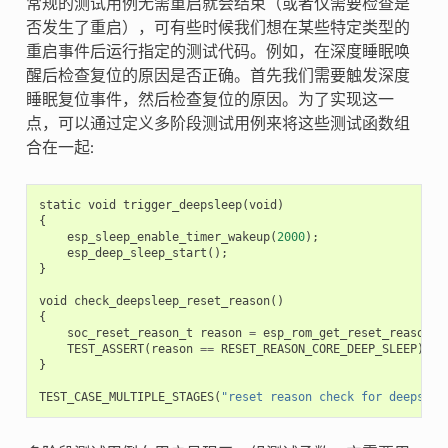
常规的测试用例无需重启就会结束（或者仅需要检查是
否发生了重启），可有些时候我们想在某些特定类型的
重启事件后运行指定的测试代码。例如，在深度睡眠唤
醒后检查复位的原因是否正确。首先我们需要触发深度
睡眠复位事件，然后检查复位的原因。为了实现这一
点，可以通过定义多阶段测试用例来将这些测试函数组
合在一起:
static
void
trigger_deepsleep
(
void
)
{
esp_sleep_enable_timer_wakeup
(
2000
);
esp_deep_sleep_start
();
}
void
check_deepsleep_reset_reason
()
{
soc_reset_reason_t
reason
=
esp_rom_get_reset_reason
(
0
TEST_ASSERT
(
reason
==
RESET_REASON_CORE_DEEP_SLEEP
);
}
TEST_CASE_MULTIPLE_STAGES
(
"reset reason check for deepslee