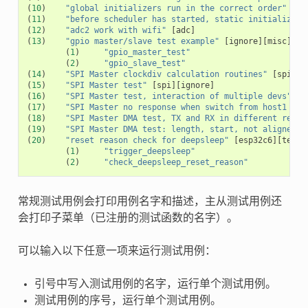
(
10
)
"global initializers run in the correct order"
[
cx
(
11
)
"before scheduler has started, static initializers
(
12
)
"adc2 work with wifi"
[
adc
]
(
13
)
"gpio master/slave test example"
[
ignore
][
misc
][
te
(
1
)
"gpio_master_test"
(
2
)
"gpio_slave_test"
(
14
)
"SPI Master clockdiv calculation routines"
[
spi
]
(
15
)
"SPI Master test"
[
spi
][
ignore
]
(
16
)
"SPI Master test, interaction of multiple devs"
[
s
(
17
)
"SPI Master no response when switch from host1 (SP
(
18
)
"SPI Master DMA test, TX and RX in different regio
(
19
)
"SPI Master DMA test: length, start, not aligned"
(
20
)
"reset reason check for deepsleep"
[
esp32c6
][
test_
(
1
)
"trigger_deepsleep"
(
2
)
"check_deepsleep_reset_reason"
常规测试用例会打印用例名字和描述，主从测试用例还
会打印子菜单（已注册的测试函数的名字）。
可以输入以下任意一项来运行测试用例：
引号中写入测试用例的名字，运行单个测试用例。
测试用例的序号，运行单个测试用例。