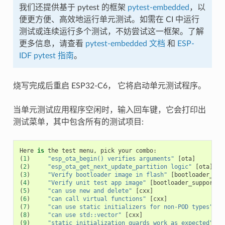
我们还提供基于 pytest 的框架
pytest-embedded
，以
便更方便、高效地运行单元测试。如需在 CI 中运行
测试或连续运行多个测试，不妨尝试这一框架。了解
更多信息，请查看
pytest-embedded 文档
和
ESP-
IDF pytest 指南
。
烧写完成后重启 ESP32-C6， 它将启动单元测试程序。
当单元测试应用程序空闲时，输入回车键，它会打印出
测试菜单，其中包含所有的测试项目:
Here
is
the
test
menu
,
pick
your
combo
:
(
1
)
"esp_ota_begin() verifies arguments"
[
ota
]
(
2
)
"esp_ota_get_next_update_partition logic"
[
ota
]
(
3
)
"Verify bootloader image in flash"
[
bootloader_sup
(
4
)
"Verify unit test app image"
[
bootloader_support
]
(
5
)
"can use new and delete"
[
cxx
]
(
6
)
"can call virtual functions"
[
cxx
]
(
7
)
"can use static initializers for non-POD types"
[
c
(
8
)
"can use std::vector"
[
cxx
]
(
9
)
"static initialization guards work as expected"
[
c