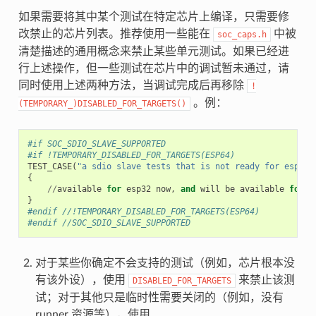
如果需要将其中某个测试在特定芯片上编译，只需要修
改禁止的芯片列表。推荐使用一些能在
中被
soc_caps.h
清楚描述的通用概念来禁止某些单元测试。如果已经进
行上述操作，但一些测试在芯片中的调试暂未通过，请
同时使用上述两种方法，当调试完成后再移除
!
。例：
(TEMPORARY_)DISABLED_FOR_TARGETS()
#if SOC_SDIO_SLAVE_SUPPORTED
#if !TEMPORARY_DISABLED_FOR_TARGETS(ESP64)
TEST_CASE
(
"a sdio slave tests that is not ready for esp64 
{
//
available
for
esp32
now
,
and
will
be
available
for
e
}
#endif //!TEMPORARY_DISABLED_FOR_TARGETS(ESP64)
#endif //SOC_SDIO_SLAVE_SUPPORTED
对于某些你确定不会支持的测试（例如，芯片根本没
有该外设），使用
来禁止该测
DISABLED_FOR_TARGETS
试；对于其他只是临时性需要关闭的（例如，没有
runner 资源等），使用