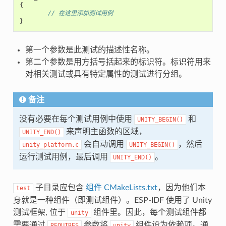
{
// 在这里添加测试用例
}
第一个参数是此测试的描述性名称。
第二个参数是用方括号括起来的标识符。标识符用来
对相关测试或具有特定属性的测试进行分组。
备注
没有必要在每个测试用例中使用
和
UNITY_BEGIN()
来声明主函数的区域，
UNITY_END()
会自动调用
，然后
unity_platform.c
UNITY_BEGIN()
运行测试用例，最后调用
。
UNITY_END()
子目录应包含
组件 CMakeLists.txt
，因为他们本
test
身就是一种组件（即测试组件）。ESP-IDF 使用了 Unity
测试框架, 位于
组件里。因此，每个测试组件都
unity
需要通过
参数将
组件设为依赖项。通
REQUIRES
unity