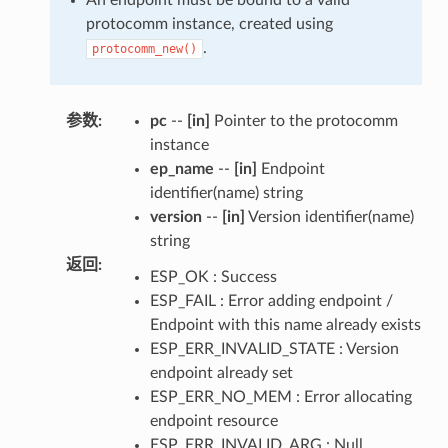
protocomm instance, created using
.
protocomm_new()
参数
:
pc
--
[in]
Pointer to the protocomm
instance
ep_name
--
[in]
Endpoint
identifier(name) string
version
--
[in]
Version identifier(name)
string
返回
:
ESP_OK : Success
ESP_FAIL : Error adding endpoint /
Endpoint with this name already exists
ESP_ERR_INVALID_STATE : Version
endpoint already set
ESP_ERR_NO_MEM : Error allocating
endpoint resource
ESP_ERR_INVALID_ARG : Null