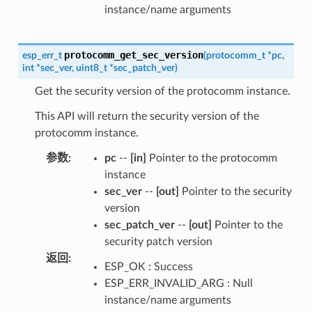
instance/name arguments
protocomm_get_sec_version
esp_err_t
(
protocomm_t
*
pc
,
int
*
sec_ver
,
uint8_t
*
sec_patch_ver
)
Get the security version of the protocomm instance.
This API will return the security version of the
protocomm instance.
参数
:
pc
--
[in]
Pointer to the protocomm
instance
sec_ver
--
[out]
Pointer to the security
version
sec_patch_ver
--
[out]
Pointer to the
security patch version
返回
:
ESP_OK : Success
ESP_ERR_INVALID_ARG : Null
instance/name arguments