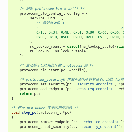
/* 配置 protocomm_ble_start() */
protocomm_ble_config_t
config
=
{
.
service_uuid
=
{
/* 最低有效位 <---------------------------------
            * ---------------------------------------> 
0xfb
,
0x34
,
0x9b
,
0x5f
,
0x80
,
0x00
,
0x00
,
0x80
0x00
,
0x10
,
0x00
,
0x00
,
0xFF
,
0xFF
,
0x00
,
0x00
},
.
nu_lookup_count
=
sizeof
(
nu_lookup_table
)
/
sizeof
(
.
nu_lookup
=
nu_lookup_table
};
/* 启动基于低功耗蓝牙的 protocomm 层 */
protocomm_ble_start
(
pc
,
&
config
);
/* protocomm_security0 方案不使用所有权证明，因此可以将其保持
protocomm_set_security
(
pc
,
"security_endpoint"
,
&
proto
protocomm_add_endpoint
(
pc
,
"echo_req_endpoint"
,
echo_r
return
pc
;
}
/* 停止 protocomm 实例的示例函数 */
void
stop_pc
(
protocomm_t
*
pc
)
{
protocomm_remove_endpoint
(
pc
,
"echo_req_endpoint"
);
protocomm_unset_security
(
pc
,
"security_endpoint"
);