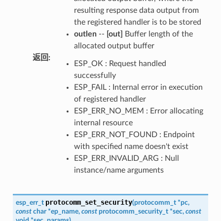
resulting response data output from
the registered handler is to be stored
outlen
--
[out]
Buffer length of the
allocated output buffer
返回
:
ESP_OK : Request handled
successfully
ESP_FAIL : Internal error in execution
of registered handler
ESP_ERR_NO_MEM : Error allocating
internal resource
ESP_ERR_NOT_FOUND : Endpoint
with specified name doesn't exist
ESP_ERR_INVALID_ARG : Null
instance/name arguments
protocomm_set_security
esp_err_t
(
protocomm_t
*
pc
,
const
char
*
ep_name
,
const
protocomm_security_t
*
sec
,
const
void
*
sec_params
)