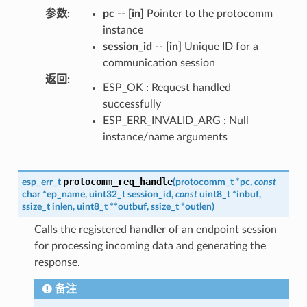
参数
:
pc
--
[in]
Pointer to the protocomm
instance
session_id
--
[in]
Unique ID for a
communication session
返回
:
ESP_OK : Request handled
successfully
ESP_ERR_INVALID_ARG : Null
instance/name arguments
protocomm_req_handle
esp_err_t
(
protocomm_t
*
pc
,
const
char
*
ep_name
,
uint32_t
session_id
,
const
uint8_t
*
inbuf
,
ssize_t
inlen
,
uint8_t
*
*
outbuf
,
ssize_t
*
outlen
)
Calls the registered handler of an endpoint session
for processing incoming data and generating the
response.
备注