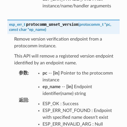
instance/name/handler arguments
protocomm_unset_version
esp_err_t
(
protocomm_t
*
pc
,
const
char
*
ep_name
)
Remove version verification endpoint from a
protocomm instance.
This API will remove a registered version endpoint
identified by an endpoint name.
参数
:
pc
--
[in]
Pointer to the protocomm
instance
ep_name
--
[in]
Endpoint
identifier(name) string
返回
:
ESP_OK : Success
ESP_ERR_NOT_FOUND : Endpoint
with specified name doesn't exist
ESP_ERR_INVALID_ARG : Null