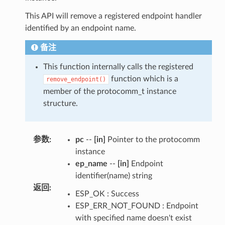
This API will remove a registered endpoint handler
identified by an endpoint name.
备注
This function internally calls the registered
function which is a
remove_endpoint()
member of the protocomm_t instance
structure.
参数
:
pc
--
[in]
Pointer to the protocomm
instance
ep_name
--
[in]
Endpoint
identifier(name) string
返回
:
ESP_OK : Success
ESP_ERR_NOT_FOUND : Endpoint
with specified name doesn't exist