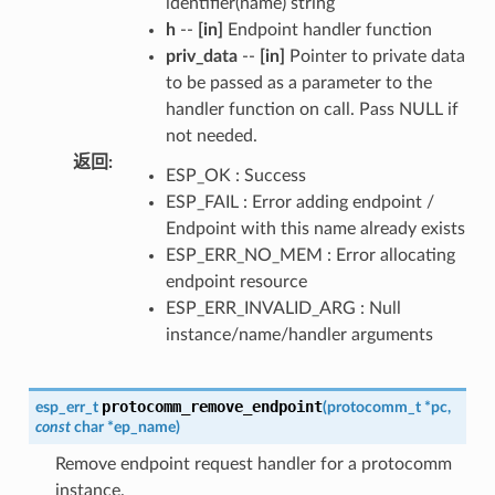
identifier(name) string
h
--
[in]
Endpoint handler function
priv_data
--
[in]
Pointer to private data
to be passed as a parameter to the
handler function on call. Pass NULL if
not needed.
返回
:
ESP_OK : Success
ESP_FAIL : Error adding endpoint /
Endpoint with this name already exists
ESP_ERR_NO_MEM : Error allocating
endpoint resource
ESP_ERR_INVALID_ARG : Null
instance/name/handler arguments
protocomm_remove_endpoint
esp_err_t
(
protocomm_t
*
pc
,
const
char
*
ep_name
)
Remove endpoint request handler for a protocomm
instance.