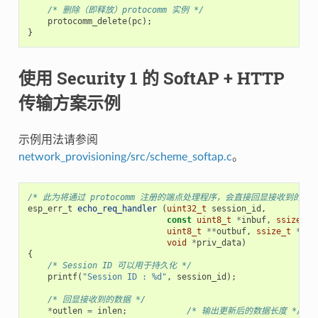
/* 删除（即释放）protocomm 实例 */
protocomm_delete
(
pc
);
}
使用 Security 1 的 SoftAP + HTTP
传输方案示例
示例用法请参阅
network_provisioning/src/scheme_softap.c
。
/* 此为将通过 protocomm 注册的端点处理程序，会直接回显接收到的数据
esp_err_t
echo_req_handler
(
uint32_t
session_id
,
const
uint8_t
*
inbuf
,
ssize_t
uint8_t
**
outbuf
,
ssize_t
*
out
void
*
priv_data
)
{
/* Session ID 可以用于持久化 */
printf
(
"Session ID : %d"
,
session_id
);
/* 回显接收到的数据 */
*
outlen
=
inlen
;
/* 输出更新后的数据长度 */