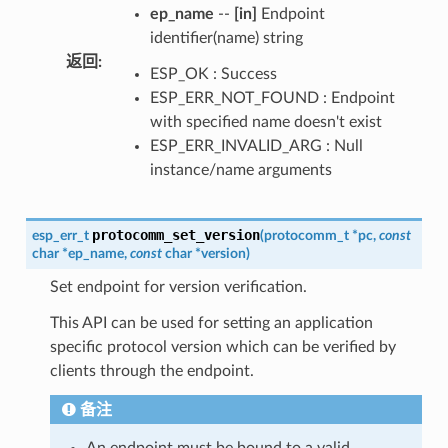
ep_name
--
[in]
Endpoint
identifier(name) string
返回
:
ESP_OK : Success
ESP_ERR_NOT_FOUND : Endpoint
with specified name doesn't exist
ESP_ERR_INVALID_ARG : Null
instance/name arguments
protocomm_set_version
esp_err_t
(
protocomm_t
*
pc
,
const
char
*
ep_name
,
const
char
*
version
)
Set endpoint for version verification.
This API can be used for setting an application
specific protocol version which can be verified by
clients through the endpoint.
备注
An endpoint must be bound to a valid