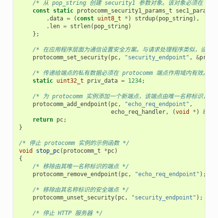
/* 从 pop_string 创建 security1 参数对象。该对象必
const
static
protocomm_security1_params_t
sec1_params
.
data
=
(
const
uint8_t
*
)
strdup
(
pop_string
),
.
len
=
strlen
(
pop_string
)
};
/* 在应用程序层面为通信设置安全方案。与请求处理程序类似，设置安全方案会创
protocomm_set_security
(
pc
,
"security_endpoint"
,
&
proto
/* 传递给端点的私有数据必须在 protocomm 端点作用域内有效
static
uint32_t
priv_data
=
1234
;
/* 为 protocomm 实例添加一个新端点，该端点由唯一名称标
protocomm_add_endpoint
(
pc
,
"echo_req_endpoint"
,
echo_req_handler
,
(
void
*
)
&
pri
return
pc
;
}
/* 停止 protocomm 实例的示例函数 */
void
stop_pc
(
protocomm_t
*
pc
)
{
/* 移除由其唯一名称标识的端点 */
protocomm_remove_endpoint
(
pc
,
"echo_req_endpoint"
);
/* 移除由其名称标识的安全端点 */
protocomm_unset_security
(
pc
,
"security_endpoint"
);
/* 停止 HTTP 服务器 */