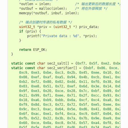
*
outlen
=
inlen
;
/* 输出更新后的数据长度 */
*
outbuf
=
malloc
(
inlen
);
/* 将在外部释放 */
memcpy
(
*
outbuf
,
inbuf
,
inlen
);
/* 端点创建时传递的私有数据 */
uint32_t
*
priv
=
(
uint32_t
*
)
priv_data
;
if
(
priv
)
{
printf
(
"Private data : %d"
,
*
priv
);
}
return
ESP_OK
;
}
static
const
char
sec2_salt
[]
=
{
0xf7
,
0x5f
,
0xe2
,
0xbe
,
0
static
const
char
sec2_verifier
[]
=
{
0xbf
,
0x86
,
0xce
,
0x6
0xc9
,
0xe3
,
0xbe
,
0xc3
,
0x2b
,
0x45
,
0xee
,
0x10
,
0x74
,
0x08
,
0xef
,
0xaf
,
0xa5
,
0x94
,
0x4b
,
0xcb
,
0xe1
,
0xce
,
0xb2
,
0xf2
,
0x80
,
0x02
,
0xdd
,
0x11
,
0xf0
,
0x38
,
0x0e
,
0x03
,
0xe8
,
0x51
,
0x72
,
0xef
,
0x6d
,
0x3e
,
0x14
,
0xb9
,
0x9f
,
0xe3
,
0x20
,
0xce
,
0x28
,
0x7c
,
0xbf
,
0x89
,
0x50
,
0x21
,
0x99
,
0xf1
,
0xee
,
0x71
,
0x2f
,
0xcc
,
0x93
,
0x16
,
0x18
,
0xa6
,
0xb9
,
0xbb
,
0x0a
,
0xcf
,
0xc4
,
0xa8
,
0x32
,
0xf9
,
0x8d
,
0xc3
,
0x72
,
0x72
,
0x5f
,
0xe5
,
0xee
,
0xc3
,
0x9c
,
0xc3
,
0xac
,
0x64
,
0x5e
,
0xd6
,
0x41
,
0x88
,
0x2f
,
0x6f
,
0xac
,
0xe1
,
0xf4
,
0xca
,
0xc9
,
0x07
,
0x04
,
0x11
,
0xfb
,
0x52
,
0x22
,
0x3b
,
0x7a
,
0x7b
,
0x9e
,
0xe9
,
0xee
,
0x60
,
0xce
,
0x0a
,
0xc8
,
0x7d
,
0x57
,
0xa4
,
0xf8
,
0x77
,
0x5f
,
0xfe
,
0x05
,
0xd2
,
0xd6
,
0xd3
,
0x74
,
0xe5
,
0x2e
,