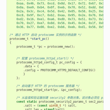
0xaa
,
0x46
,
0x73
,
0xcd
,
0x8d
,
0x17
,
0x72
,
0x67
,
0x32
,
0x0a
,
0xe9
,
0xb4
,
0x0f
,
0xeb
,
0x70
,
0x52
,
0xdd
,
0x0a
,
0x2a
,
0x3c
,
0xc4
,
0x5d
,
0x42
,
0x05
,
0x58
,
0x25
,
0xd3
,
0xc8
,
0x9f
,
0xc7
,
0xb2
,
0xaa
,
0x95
,
0x2e
,
0x76
,
0xb3
,
0xd2
,
0x16
,
0xe1
,
0xa6
,
0xd0
,
0x73
,
0x51
,
0x73
,
0x79
,
0x70
,
0x27
,
0xe7
,
0x8d
,
0x56
,
0x45
,
0x34
,
0x1f
,
0xb9
,
0x36
,
0x77
,
0x00
,
0xe2
,
0xb6
,
0xeb
,
0xd1
,
0x56
,
0x50
,
/* 通过 HTTP 启动 protocomm 实例的示例函数 */
protocomm_t
*
start_pc
()
{
protocomm_t
*
pc
=
protocomm_new
();
/* 配置 protocomm_httpd_start() */
protocomm_httpd_config_t
pc_config
=
{
.
data
=
{
.
config
=
PROTOCOMM_HTTPD_DEFAULT_CONFIG
()
}
};
/* 启动基于 HTTP 的 protocomm 服务器 */
protocomm_httpd_start
(
pc
,
&
pc_config
);
/* 从盐值和验证器创建 security2 参数对象。该对象必须在 p
const
static
protocomm_security2_params_t
sec2_params
.
salt
=
(
const
uint8_t
*
)
salt
,
.
salt_len
=
sizeof
(
salt
),