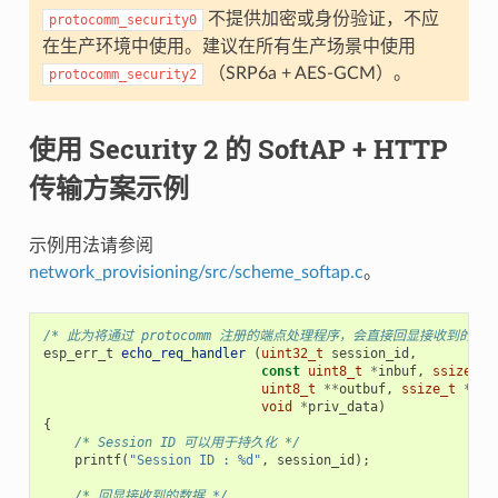
不提供加密或身份验证，不应
protocomm_security0
在生产环境中使用。建议在所有生产场景中使用
（SRP6a + AES-GCM）。
protocomm_security2
使用 Security 2 的 SoftAP + HTTP
传输方案示例
示例用法请参阅
network_provisioning/src/scheme_softap.c
。
/* 此为将通过 protocomm 注册的端点处理程序，会直接回显接收到的数据
esp_err_t
echo_req_handler
(
uint32_t
session_id
,
const
uint8_t
*
inbuf
,
ssize_t
uint8_t
**
outbuf
,
ssize_t
*
out
void
*
priv_data
)
{
/* Session ID 可以用于持久化 */
printf
(
"Session ID : %d"
,
session_id
);
/* 回显接收到的数据 */