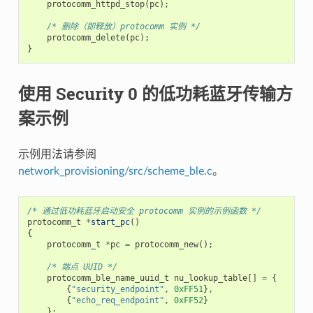
protocomm_httpd_stop
(
pc
);
/* 删除（即释放）protocomm 实例 */
protocomm_delete
(
pc
);
}
使用 Security 0 的低功耗蓝牙传输方
案示例
示例用法请参阅
network_provisioning/src/scheme_ble.c
。
/* 通过低功耗蓝牙启动安全 protocomm 实例的示例函数 */
protocomm_t
*
start_pc
()
{
protocomm_t
*
pc
=
protocomm_new
();
/* 端点 UUID */
protocomm_ble_name_uuid_t
nu_lookup_table
[]
=
{
{
"security_endpoint"
,
0xFF51
},
{
"echo_req_endpoint"
,
0xFF52
}
};