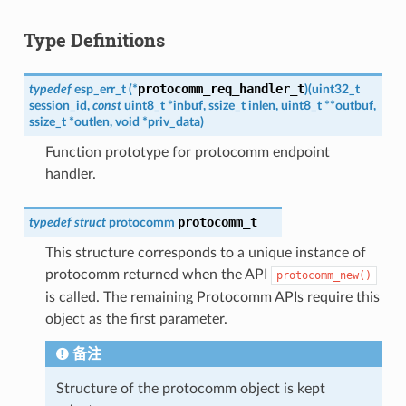
Type Definitions
protocomm_req_handler_t
typedef
esp_err_t
(
*
)
(
uint32_t
session_id
,
const
uint8_t
*
inbuf
,
ssize_t
inlen
,
uint8_t
*
*
outbuf
,
ssize_t
*
outlen
,
void
*
priv_data
)
Function prototype for protocomm endpoint
handler.
protocomm_t
typedef
struct
protocomm
This structure corresponds to a unique instance of
protocomm returned when the API
protocomm_new()
is called. The remaining Protocomm APIs require this
object as the first parameter.
备注
Structure of the protocomm object is kept