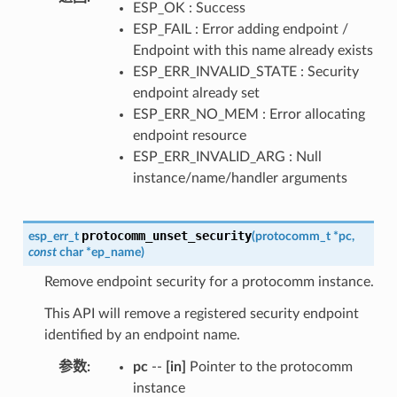
ESP_OK : Success
ESP_FAIL : Error adding endpoint /
Endpoint with this name already exists
ESP_ERR_INVALID_STATE : Security
endpoint already set
ESP_ERR_NO_MEM : Error allocating
endpoint resource
ESP_ERR_INVALID_ARG : Null
instance/name/handler arguments
protocomm_unset_security
esp_err_t
(
protocomm_t
*
pc
,
const
char
*
ep_name
)
Remove endpoint security for a protocomm instance.
This API will remove a registered security endpoint
identified by an endpoint name.
参数
:
pc
--
[in]
Pointer to the protocomm
instance