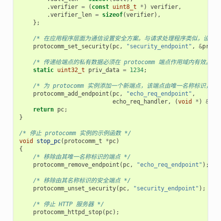
.
verifier
=
(
const
uint8_t
*
)
verifier
,
.
verifier_len
=
sizeof
(
verifier
),
};
/* 在应用程序层面为通信设置安全方案。与请求处理程序类似，设置安全方案会创
protocomm_set_security
(
pc
,
"security_endpoint"
,
&
proto
/* 传递给端点的私有数据必须在 protocomm 端点作用域内有效
static
uint32_t
priv_data
=
1234
;
/* 为 protocomm 实例添加一个新端点，该端点由唯一名称标
protocomm_add_endpoint
(
pc
,
"echo_req_endpoint"
,
echo_req_handler
,
(
void
*
)
&
pri
return
pc
;
}
/* 停止 protocomm 实例的示例函数 */
void
stop_pc
(
protocomm_t
*
pc
)
{
/* 移除由其唯一名称标识的端点 */
protocomm_remove_endpoint
(
pc
,
"echo_req_endpoint"
);
/* 移除由其名称标识的安全端点 */
protocomm_unset_security
(
pc
,
"security_endpoint"
);
/* 停止 HTTP 服务器 */
protocomm_httpd_stop
(
pc
);