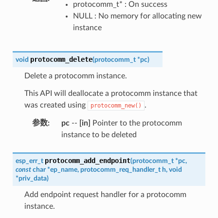
protocomm_t* : On success
NULL : No memory for allocating new
instance
protocomm_delete
void
(
protocomm_t
*
pc
)
Delete a protocomm instance.
This API will deallocate a protocomm instance that
was created using
.
protocomm_new()
参数
:
pc
--
[in]
Pointer to the protocomm
instance to be deleted
protocomm_add_endpoint
esp_err_t
(
protocomm_t
*
pc
,
const
char
*
ep_name
,
protocomm_req_handler_t
h
,
void
*
priv_data
)
Add endpoint request handler for a protocomm
instance.