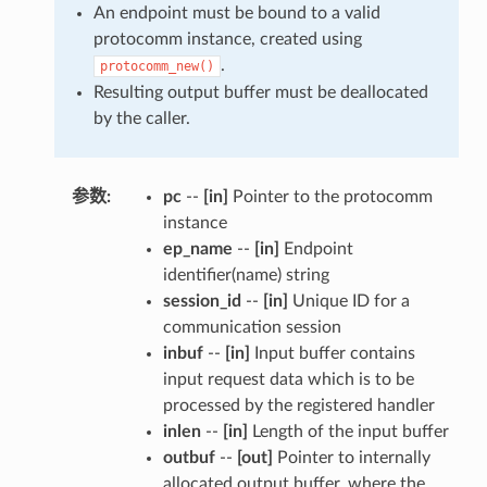
An endpoint must be bound to a valid
protocomm instance, created using
.
protocomm_new()
Resulting output buffer must be deallocated
by the caller.
参数
:
pc
--
[in]
Pointer to the protocomm
instance
ep_name
--
[in]
Endpoint
identifier(name) string
session_id
--
[in]
Unique ID for a
communication session
inbuf
--
[in]
Input buffer contains
input request data which is to be
processed by the registered handler
inlen
--
[in]
Length of the input buffer
outbuf
--
[out]
Pointer to internally
allocated output buffer, where the