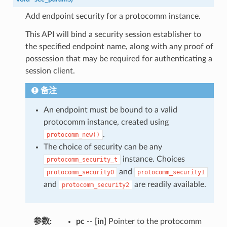
Add endpoint security for a protocomm instance.
This API will bind a security session establisher to
the specified endpoint name, along with any proof of
possession that may be required for authenticating a
session client.
备注
An endpoint must be bound to a valid
protocomm instance, created using
.
protocomm_new()
The choice of security can be any
instance. Choices
protocomm_security_t
and
protocomm_security0
protocomm_security1
and
are readily available.
protocomm_security2
参数
:
pc
--
[in]
Pointer to the protocomm