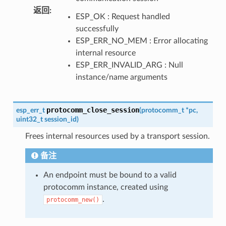
返回
:
ESP_OK : Request handled
successfully
ESP_ERR_NO_MEM : Error allocating
internal resource
ESP_ERR_INVALID_ARG : Null
instance/name arguments
protocomm_close_session
esp_err_t
(
protocomm_t
*
pc
,
uint32_t
session_id
)
Frees internal resources used by a transport session.
备注
An endpoint must be bound to a valid
protocomm instance, created using
.
protocomm_new()