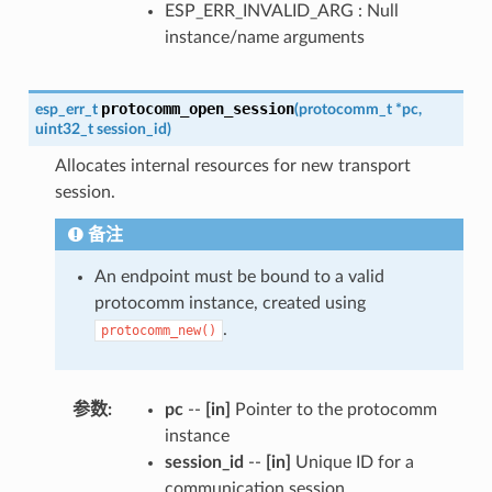
ESP_ERR_INVALID_ARG : Null
instance/name arguments
protocomm_open_session
esp_err_t
(
protocomm_t
*
pc
,
uint32_t
session_id
)
Allocates internal resources for new transport
session.
备注
An endpoint must be bound to a valid
protocomm instance, created using
.
protocomm_new()
参数
:
pc
--
[in]
Pointer to the protocomm
instance
session_id
--
[in]
Unique ID for a
communication session