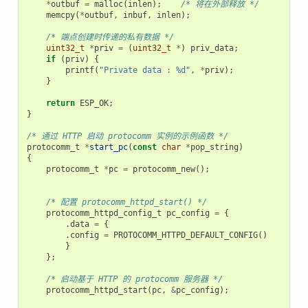
*
outbuf
=
malloc
(
inlen
);
/* 将在外部释放 */
memcpy
(
*
outbuf
,
inbuf
,
inlen
);
/* 端点创建时传递的私有数据 */
uint32_t
*
priv
=
(
uint32_t
*
)
priv_data
;
if
(
priv
)
{
printf
(
"Private data : %d"
,
*
priv
);
}
return
ESP_OK
;
}
/* 通过 HTTP 启动 protocomm 实例的示例函数 */
protocomm_t
*
start_pc
(
const
char
*
pop_string
)
{
protocomm_t
*
pc
=
protocomm_new
();
/* 配置 protocomm_httpd_start() */
protocomm_httpd_config_t
pc_config
=
{
.
data
=
{
.
config
=
PROTOCOMM_HTTPD_DEFAULT_CONFIG
()
}
};
/* 启动基于 HTTP 的 protocomm 服务器 */
protocomm_httpd_start
(
pc
,
&
pc_config
);