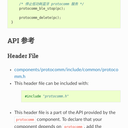
/* 停止低功耗蓝牙 protocomm 服务 */
protocomm_ble_stop
(
pc
);
protocomm_delete
(
pc
);
}
API 参考
Header File
components/protocomm/include/common/protoco
mm.h
This header file can be included with:
#include
"protocomm.h"
This header file is a part of the API provided by the
component. To declare that your
protocomm
component depends on
, add the
protocomm