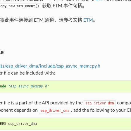
获取 ETM 事件句柄。
mcpy_new_etm_event()
将此事件连接到 ETM 通道，请参考文档
ETM
。
le
s/esp_driver_dma/include/esp_async_memcpy.h
r file can be included with:
ude
"esp_async_memcpy.h"
r file is a part of the API provided by the
compon
esp_driver_dma
ponent depends on
, add the following to your C
esp_driver_dma