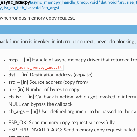
_async_memcpy
(
async_memcpy_handle_t
mcp
,
void
*
dst
,
void
*
src
,
size_
_isr_cb_t
cb_isr
,
void
*
cb_args
)
synchronous memory copy request.
back function is invoked in interrupt context, never do blocking j
mcp
--
[in]
Handle of async memcpy driver that returned fr
esp_async_memcpy_install
dst
--
[in]
Destination address (copy to)
src
--
[in]
Source address (copy from)
n
--
[in]
Number of bytes to copy
cb_isr
--
[in]
Callback function, which got invoked in interru
NULL can bypass the callback.
cb_args
--
[in]
User defined argument to be passed to the ca
ESP_OK: Send memory copy request successfully
ESP_ERR_INVALID_ARG: Send memory copy request failed b