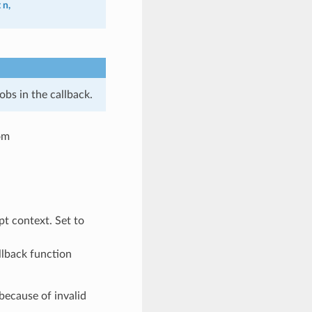
t
n
,
obs in the callback.
om
pt context. Set to
llback function
ecause of invalid