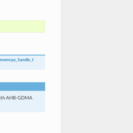
_memcpy_handle_t
 with AHB-GDMA