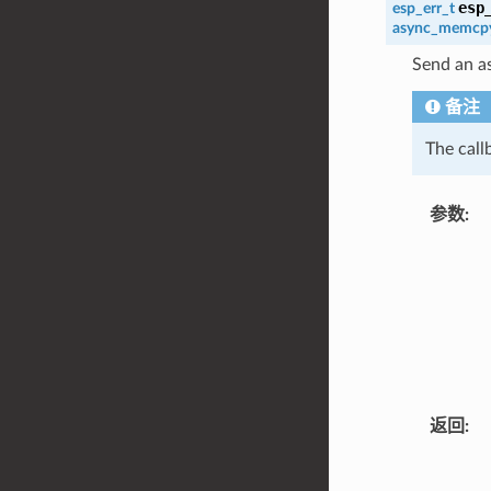
esp
esp_err_t
async_memcpy
Send an a
备注
The call
参数
:
返回
: