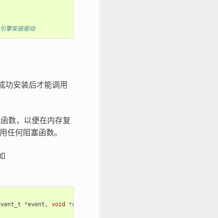
A 引擎安装驱动
序成功安装后才能调用
函数，以便在内存复
调用任何阻塞函数。
如
event_t
*
event
,
void
*
cb_args
)