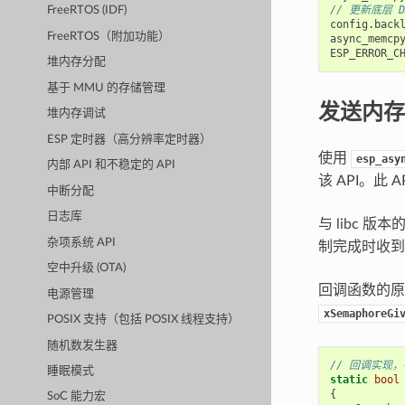
// 更新底层 
FreeRTOS (IDF)
config
.
back
FreeRTOS（附加功能）
async_memcp
ESP_ERROR_C
堆内存分配
基于 MMU 的存储管理
发送内存
堆内存调试
ESP 定时器（高分辨率定时器）
使用
esp_asy
内部 API 和不稳定的 API
该 API。此
中断分配
日志库
与 libc 版本
杂项系统 API
制完成时收到
空中升级 (OTA)
回调函数的
电源管理
xSemaphoreGi
POSIX 支持（包括 POSIX 线程支持）
随机数发生器
// 回调实现，
睡眠模式
static
bool
{
SoC 能力宏