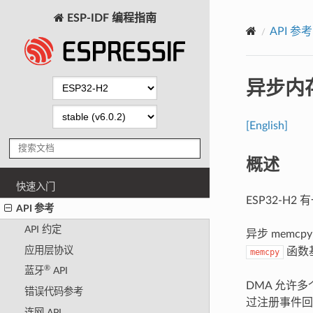
ESP-IDF 编程指南
API 参考
异步内
[English]
概述
快速入门
ESP32-H
API 参考
API 约定
异步 memcp
应用层协议
函数
memcpy
®
蓝牙
API
DMA 允许
错误代码参考
过注册事件回
连网 API