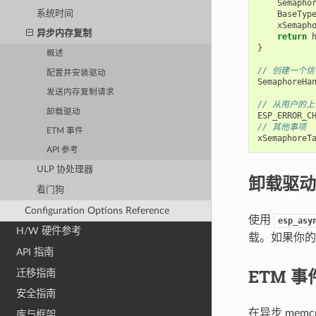
Semapho
BaseTyp
系统时间
xSemaph
异步内存复制
return
}
概述
// 创建一个信
配置并安装驱动
SemaphoreHa
发送内存复制请求
// 从用户的
卸载驱动
ESP_ERROR_C
// 其他事项
ETM 事件
xSemaphoreT
API 参考
ULP 协处理器
卸载驱动
看门狗
Configuration Options Reference
使用
esp_asy
H/W 硬件参考
载。如果你的
API 指南
ETM 事
迁移指南
安全指南
在异步 me
库与框架