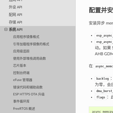
外设 API
配置并安
配网 API
存储 API
安装异步 me
系统 API
esp_async
应用程序镜像格式
esp_async
引导加载程序镜像的格式
动。如果 S
应用级追踪
AHB GD
使用外部堆栈调用函数
在
芯片版本
async_memc
控制台终端
backlog
eFuse 管理器
为零，会应
错误代码和辅助函数
dma_burst
ESP HTTPS OTA 升级
：
flags
事件循环库
FreeRTOS 概述
async_memcp