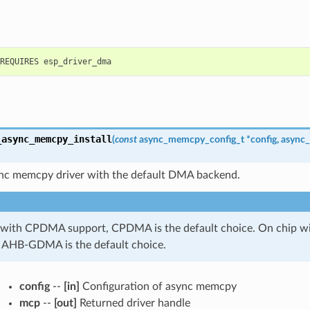
_async_memcpy_install
(
const
async_memcpy_config_t
*
config
,
async
sync memcpy driver with the default DMA backend.
 with CPDMA support, CPDMA is the default choice. On chip
 AHB-GDMA is the default choice.
config
--
[in]
Configuration of async memcpy
mcp
--
[out]
Returned driver handle