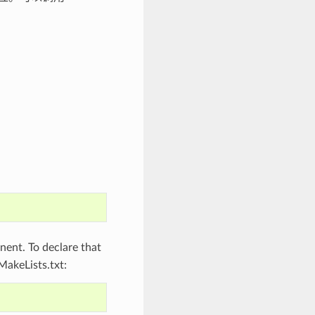
ent. To declare that
MakeLists.txt: