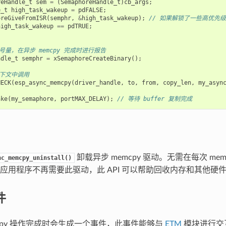
reHandle_t
sem
=
(
SemaphoreHandle_t
)
cb_args
;
e_t
high_task_wakeup
=
pdFALSE
;
oreGiveFromISR
(
semphr
,
&
high_task_wakeup
);
// 如果解锁了一些高优先级任务
high_task_wakeup
==
pdTRUE
;
号量，在异步 memcpy 完成时进行报告
ndle_t
semphr
=
xSemaphoreCreateBinary
();
上下文中调用
HECK
(
esp_async_memcpy
(
driver_handle
,
to
,
from
,
copy_len
,
my_asyn
ake
(
my_semaphore
,
portMAX_DELAY
);
// 等待 buffer 复制完成
卸载异步 memcpy 驱动。无需在每次 me
nc_memcpy_uninstall()
应用程序不再需要此驱动，此 API 可以帮助回收内存和其他硬
件
mcpy 操作完成时会生成一个事件，此事件能够与
ETM
模块进行交