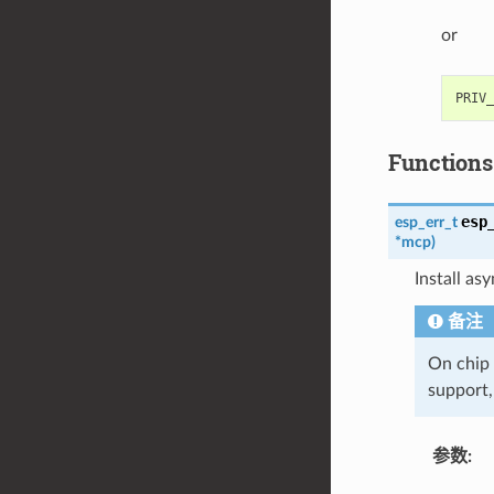
or
Functions
esp
esp_err_t
*
mcp
)
Install a
备注
On chip
support,
参数
: