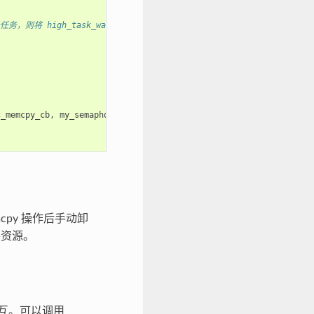
，则将 high_task_wakeup 设置为 pdTRUE
c_memcpy_cb
,
my_semaphore
));
mcpy 操作后手动卸
件资源。
互。可以调用