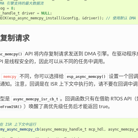
DMA 引擎支持的最大数据流
log
=
8
;
y_handle_t
driver
=
NULL
;
HECK
(
esp_async_memcpy_install
(
&
config
,
&
driver
));
// 使用默认 DM
复制请求
API 将内存复制请求发送到 DMA 引擎。在驱动程
nc_memcpy()
 API 是线程安全的，因此可以从不同的任务中调用。
的
不同，你可以选择给
设置一个回调
memcpy
esp_async_memcpy()
通知。注意，回调是在 ISR 上下文中执行的，请不要在回调中
原型是
。回调函数只有在借助 RTOS API（
async_memcpy_isr_cb_t
）唤醒了高优先级任务后才能返回 true。
veFromISR()
在 ISR 上下文中运行
my_async_memcpy_cb
(
async_memcpy_handle_t
mcp_hdl
,
async_memcpy_