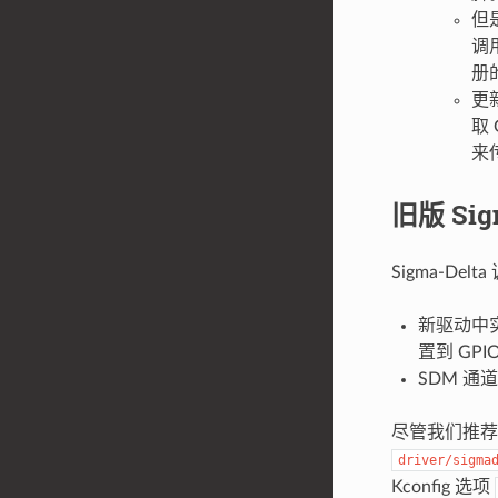
但
调
册
更
取
来
旧版 Si
Sigma-De
新驱动中
置到 GPI
SDM 通
尽管我们推荐
driver/sigma
Kconfig 选项