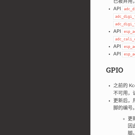
已被弃用
API
adc_d
adc_digi_
adc_digi_
API
esp_a
adc_cali_
API
esp_a
API
esp_a
GPIO
之前的 Kc
不可用，
更新后，用
脚的编号
更
因
脚