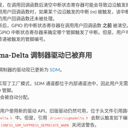
是，在调用回调函数后清空中断状态寄存器可能会导致边沿触发
用用户回调函数时，如果某个边沿触发的中断 (re) 被触发，该
的用户回调函数还未被处理。
新后，GPIO 的中断状态寄存器在调用用户回调函数
之前
被清空
 GPIO 中断状态寄存器来确定哪个管脚触发了中断。但是，用
传递被触发的管脚编号。
gma-Delta 调制器驱动已被弃用
lta 调制器的驱动现已更新为
SDM
。
实现了工厂模式，SDM 通道都位于内部通道池中，因此用户无需手
O 管脚。
道会被自动分配。
用户使用新的驱动 API，旧版驱动仍然可用，位于头文件引用路
中。但是，引用
会默认触发如下编
delta.h
driver/sigmadelta.h
关闭该警告。
CONFIG_SDM_SUPPRESS_DEPRECATE_WARN