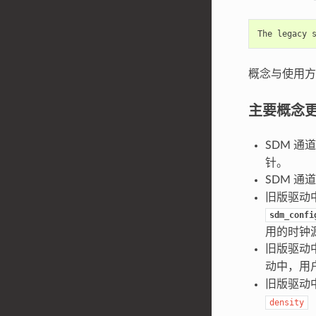
概念与使用方
主要概念
SDM 通
针。
SDM 
旧版驱动
sdm_confi
用的时钟
旧版驱动
动中，用
旧版驱动
density