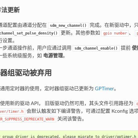
方法更新
通道配置由通道分配在
完成。在新驱动中，
sdm_new_channel()
更新。其他参数如
、
channel_set_pulse_density()
gpio
number
行设置。
一步通道操作前，用户应通过调用
提前
使
sdm_channel_enable()
一些系统级服务，如
电源管理
。
器组驱动被弃用
化通用定时器的使用，定时器组驱动已更新为
GPTimer
。
使用新的驱动 API， 旧版驱动仍然可用，其头文件引用路径为
会默认触发如下编译警告，可通过配置 Kconfig 选
ver/timer.h
关闭该警告。
ER_SUPPRESS_DEPRECATE_WARN