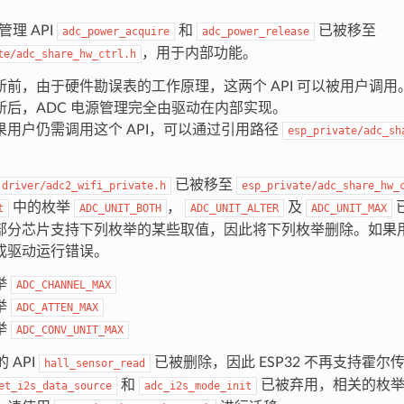
管理 API
和
已被移至
adc_power_acquire
adc_power_release
，用于内部功能。
te/adc_share_hw_ctrl.h
新前，由于硬件勘误表的工作原理，这两个 API 可以被用户调用
新后，ADC 电源管理完全由驱动在内部实现。
果用户仍需调用这个 API，可以通过引用路径
esp_private/adc_sh
。
已被移至
driver/adc2_wifi_private.h
esp_private/adc_share_hw_
中的枚举
，
及
t
ADC_UNIT_BOTH
ADC_UNIT_ALTER
ADC_UNIT_MAX
部分芯片支持下列枚举的某些取值，因此将下列枚举删除。如果
成驱动运行错误。
举
ADC_CHANNEL_MAX
举
ADC_ATTEN_MAX
举
ADC_CONV_UNIT_MAX
的 API
已被删除，因此 ESP32 不再支持霍尔
hall_sensor_read
和
已被弃用，相关的枚
et_i2s_data_source
adc_i2s_mode_init