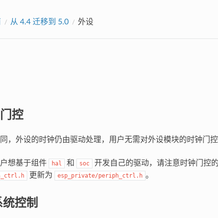
南
从 4.4 迁移到 5.0
外设
门控
同，外设的时钟仍由驱动处理，用户无需对外设模块的时钟门控
用户想基于组件
和
开发自己的驱动，请注意时钟门控
hal
soc
更新为
。
h_ctrl.h
esp_private/periph_ctrl.h
子系统控制