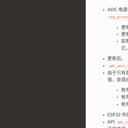
ADC 电源
esp_priva
更
更
如
它
更新后，
adc_unit_
由于只有
值，会造
枚
枚
枚
ESP32 中
API
adc_s