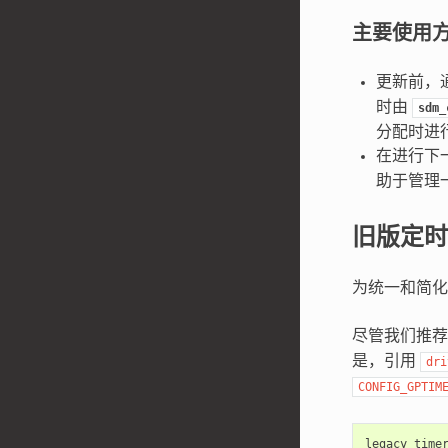
主要使用
更新前，
时由
sdm_
分配时进
在进行下
助于管理
旧版定时
为统一和简
尽管我们推荐
是，引用
dri
CONFIG_GPTIM