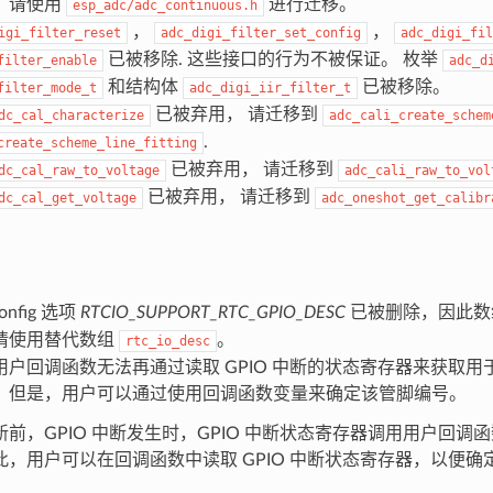
，请使用
进行迁移。
esp_adc/adc_continuous.h
，
，
igi_filter_reset
adc_digi_filter_set_config
adc_digi_fil
已被移除. 这些接口的行为不被保证。 枚举
filter_enable
adc_d
和结构体
已被移除。
filter_mode_t
adc_digi_iir_filter_t
已被弃用， 请迁移到
dc_cal_characterize
adc_cali_create_schem
.
create_scheme_line_fitting
已被弃用， 请迁移到
dc_cal_raw_to_voltage
adc_cali_raw_to_vol
已被弃用， 请迁移到
dc_cal_get_voltage
adc_oneshot_get_calibr
onfig 选项
RTCIO_SUPPORT_RTC_GPIO_DESC
已被删除，因此
请使用替代数组
。
rtc_io_desc
户回调函数无法再通过读取 GPIO 中断的状态寄存器来获取用于触
。但是，用户可以通过使用回调函数变量来确定该管脚编号。
新前，GPIO 中断发生时，GPIO 中断状态寄存器调用用户回调
此，用户可以在回调函数中读取 GPIO 中断状态寄存器，以便确定触
。