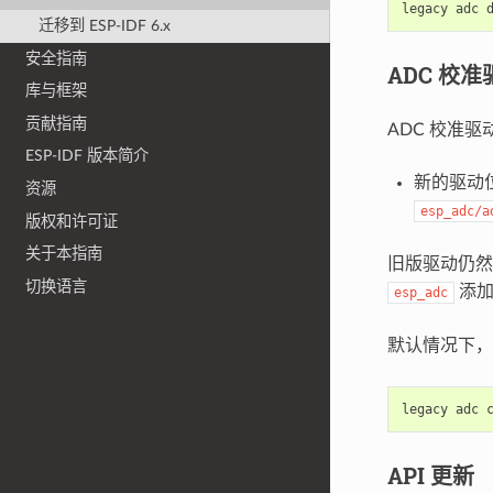
迁移到 ESP-IDF 6.x
安全指南
ADC 校准
库与框架
贡献指南
ADC 校准
ESP-IDF 版本简介
新的驱动
资源
esp_adc/a
版权和许可证
关于本指南
旧版驱动仍
切换语言
添加到
esp_adc
默认情况下
API 更新