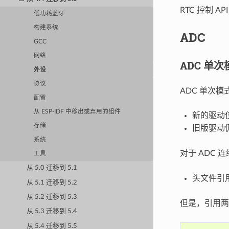
RTC 控制 A
低功耗蓝牙
构建系统
ADC
GCC
网络
ADC 单
外设
协议
ADC 单次
配置
从 ESP-IDF 中移出或弃用的组件
新的驱动
存储
旧版驱动
系统
对于 ADC
工具
从 5.0 迁移到 5.1
头文件引
从 5.1 迁移到 5.2
从 5.2 迁移到 5.3
但是，引用
从 5.3 迁移到 5.4
从 5.4 迁移到 5.5