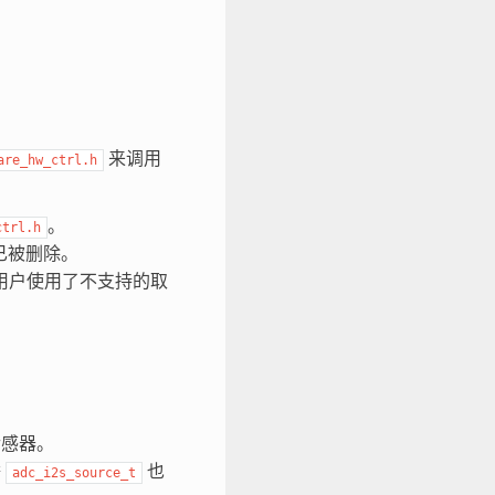
。
来调用
are_hw_ctrl.h
。
ctrl.h
已被删除。
用户使用了不支持的取
传感器。
举
也
adc_i2s_source_t