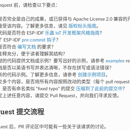
 Request 前，请检查以下要点：
否完全是自己的成果，或已获得与 Apache License 2.0 兼
接受该内容。了解更多信息，请见
版权标头指南
。
码是否符合 ESP-IDF
乐鑫 IoT 开发框架风格指南
？
ESP-IDF
pre-commit 钩子
？
是否符合
编写文档
的要求？
注释充分，便于读者理解其结构？
献的代码提供文档或示例？要写出好的示例，请参考
examples
r
档是否以英语书写并表达清晰，不存在拼写或语法错误？
新的代码示例。了解更多信息，请参考
创建示例项目
。
多个内容，是否将所有内容按照改动的类型（每个 pull reque
否有命名类似 “fixed typo” 的提交
压缩到了此前的提交中
？
上述任意内容，请提交 Pull Request，并向我们寻求反馈。
equest 提交流程
 Request 后，PR 评论区中可能有一些关于该请求的讨论。