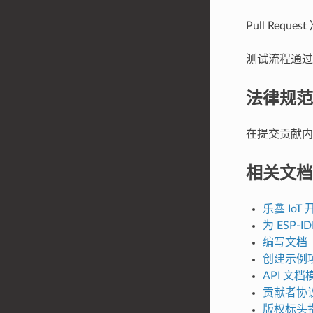
Pull Re
测试流程通过后
法律规范
在提交贡献
相关文档
乐鑫 Io
为 ESP-I
编写文档
创建示例
API 文档
贡献者协
版权标头