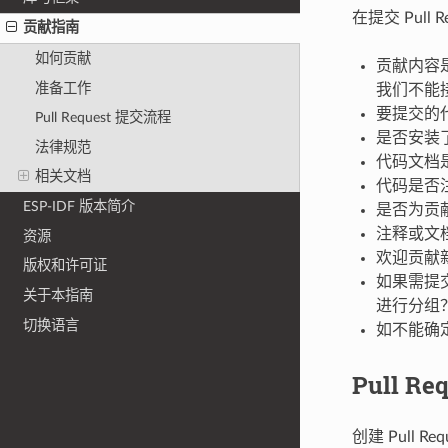
在提交 Pull
贡献指南
如何贡献
贡献内容是
准备工作
我们不能
要提交的代
Pull Request 提交流程
是否安装了 
法律规范
代码文档
相关文档
代码是否
ESP-IDF 版本简介
是否为贡
注释或文
资源
欢迎贡献
版权和许可证
如果需提交
关于本指南
进行分组？是
切换语言
如不能确定
Pull R
创建 Pull