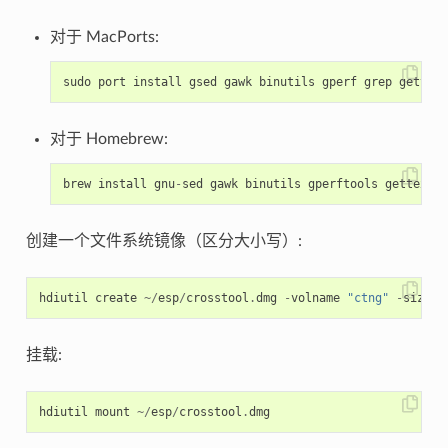
对于 MacPorts:
sudo
port
install
gsed
gawk
binutils
gperf
grep
gettext
对于 Homebrew:
brew
install
gnu
-
sed
gawk
binutils
gperftools
gettext
w
创建一个文件系统镜像（区分大小写）:
hdiutil
create
~/
esp
/
crosstool
.
dmg
-
volname
"ctng"
-
size
1
挂载:
hdiutil
mount
~/
esp
/
crosstool
.
dmg