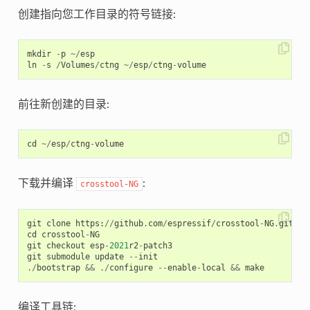
创建指向您工作目录的符号链接:
mkdir
-
p
~/
esp
ln
-
s
/
Volumes
/
ctng
~/
esp
/
ctng
-
volume
前往新创建的目录:
cd
~/
esp
/
ctng
-
volume
下载并编译
:
crosstool-NG
git
clone
https
:
//
github
.
com
/
espressif
/
crosstool
-
NG
.
git
cd
crosstool
-
NG
git
checkout
esp
-
2021
r2
-
patch3
git
submodule
update
--
init
./
bootstrap
&&
./
configure
--
enable
-
local
&&
make
编译工具链: