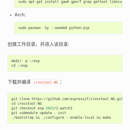
sudo
apt
-
get
install
gawk
gperf
grep
gettext
libncurses
Arch:
sudo
pacman
-
Sy
--
needed
python
-
pip
创建工作目录，并进入该目录:
mkdir
-
p
~/
esp
cd
~/
esp
下载并编译
：
crosstool-NG
git
clone
https
:
//
github
.
com
/
espressif
/
crosstool
-
NG
.
git
cd
crosstool
-
NG
git
checkout
esp
-
2021
r2
-
patch3
git
submodule
update
--
init
./
bootstrap
&&
./
configure
--
enable
-
local
&&
make