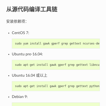
从源代码编译工具链
安装依赖项：
CentOS 7:
sudo
yum
install
gawk
gperf
grep
gettext
ncurses
-
devel
Ubuntu pre-16.04:
sudo
apt
-
get
install
gawk
gperf
grep
gettext
libncurses
Ubuntu 16.04 或以上
sudo
apt
-
get
install
gawk
gperf
grep
gettext
python
pyt
Debian 9: