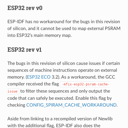
ESP32 rev v0
ESP-IDF has no workaround for the bugs in this revision
of silicon, and it cannot be used to map external PSRAM
into ESP32’s main memory map.
ESP32 rev v1
The bugs in this revision of silicon cause issues if certain
sequences of machine instructions operate on external
memory. (
ESP32 ECO
3.2). As a workaround, the GCC
compiler received the flag
-mfix-esp32-psram-cache-
to filter these sequences and only output the
issue
code that can safely be executed. Enable this flag by
checking
CONFIG_SPIRAM_CACHE_WORKAROUND
.
Aside from linking to a recompiled version of Newlib
with the additional flag, ESP-IDF also does the