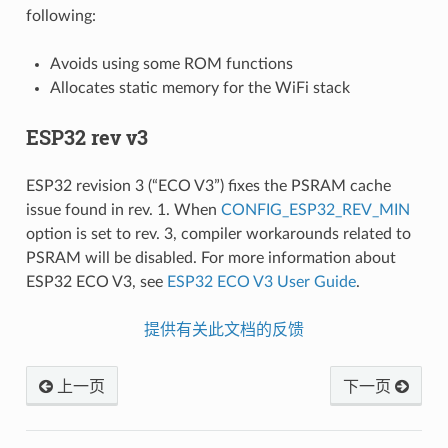
following:
Avoids using some ROM functions
Allocates static memory for the WiFi stack
ESP32 rev v3
ESP32 revision 3 (“ECO V3”) fixes the PSRAM cache
issue found in rev. 1. When
CONFIG_ESP32_REV_MIN
option is set to rev. 3, compiler workarounds related to
PSRAM will be disabled. For more information about
ESP32 ECO V3, see
ESP32 ECO V3 User Guide
.
提供有关此文档的反馈
上一页
下一页