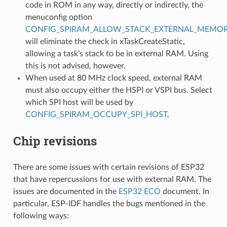
code in ROM in any way, directly or indirectly, the
menuconfig option
CONFIG_SPIRAM_ALLOW_STACK_EXTERNAL_MEMO
will eliminate the check in xTaskCreateStatic,
allowing a task’s stack to be in external RAM. Using
this is not advised, however.
When used at 80 MHz clock speed, external RAM
must also occupy either the HSPI or VSPI bus. Select
which SPI host will be used by
CONFIG_SPIRAM_OCCUPY_SPI_HOST
.
Chip revisions
There are some issues with certain revisions of ESP32
that have repercussions for use with external RAM. The
issues are documented in the
ESP32 ECO
document. In
particular, ESP-IDF handles the bugs mentioned in the
following ways: