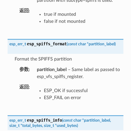
partition with subtype=spiffs is used.
返回
true if mounted
false if not mounted
esp_spiffs_format
esp_err_t
(
const
char
*
partition_label
)
Format the SPIFFS partition
参数
partition_label
– Same label as passed to
esp_vfs_spiffs_register.
返回
ESP_OK if successful
ESP_FAIL on error
esp_spiffs_info
esp_err_t
(
const
char
*
partition_label
,
size_t
*
total_bytes
,
size_t
*
used_bytes
)