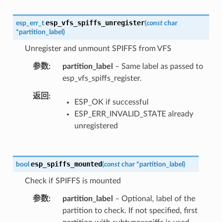
esp_vfs_spiffs_unregister
esp_err_t
(
const
char
*
partition_label
)
Unregister and unmount SPIFFS from VFS
参数
partition_label
– Same label as passed to
esp_vfs_spiffs_register.
返回
ESP_OK if successful
ESP_ERR_INVALID_STATE already
unregistered
esp_spiffs_mounted
bool
(
const
char
*
partition_label
)
Check if SPIFFS is mounted
参数
partition_label
– Optional, label of the
partition to check. If not specified, first