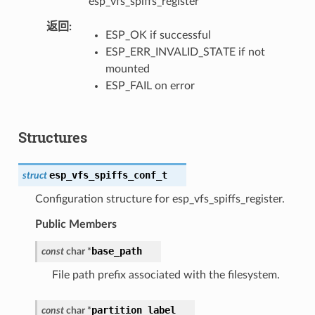
esp_vfs_spiffs_register
返回
ESP_OK if successful
ESP_ERR_INVALID_STATE if not
mounted
ESP_FAIL on error
Structures
esp_vfs_spiffs_conf_t
struct
Configuration structure for esp_vfs_spiffs_register.
Public Members
base_path
const
char
*
File path prefix associated with the filesystem.
partition_label
const
char
*