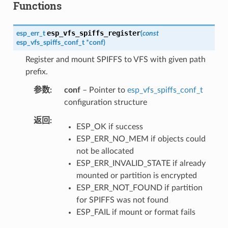
Functions
esp_vfs_spiffs_register
esp_err_t
(
const
esp_vfs_spiffs_conf_t
*
conf
)
Register and mount SPIFFS to VFS with given path
prefix.
参数
conf
– Pointer to
esp_vfs_spiffs_conf_t
configuration structure
返回
ESP_OK if success
ESP_ERR_NO_MEM if objects could
not be allocated
ESP_ERR_INVALID_STATE if already
mounted or partition is encrypted
ESP_ERR_NOT_FOUND if partition
for SPIFFS was not found
ESP_FAIL if mount or format fails