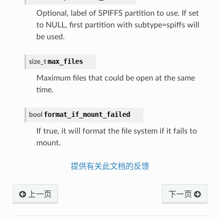
Optional, label of SPIFFS partition to use. If set
to NULL, first partition with subtype=spiffs will
be used.
max_files
size_t
Maximum files that could be open at the same
time.
format_if_mount_failed
bool
If true, it will format the file system if it fails to
mount.
提供有关此文档的反馈
上一页
下一页