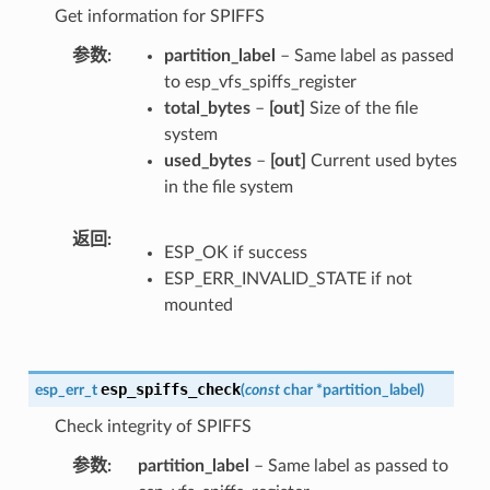
Get information for SPIFFS
参数
partition_label
– Same label as passed
to esp_vfs_spiffs_register
total_bytes
–
[out]
Size of the file
system
used_bytes
–
[out]
Current used bytes
in the file system
返回
ESP_OK if success
ESP_ERR_INVALID_STATE if not
mounted
esp_spiffs_check
esp_err_t
(
const
char
*
partition_label
)
Check integrity of SPIFFS
参数
partition_label
– Same label as passed to