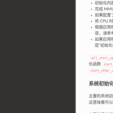
初始化内部
完成 MM
如果配置了
将 CPU
根据应用程
容，请参
如果应用
层”初始
call_start_c
化函数
start
start_other_
系统初始
主要的系统
这意味着可以