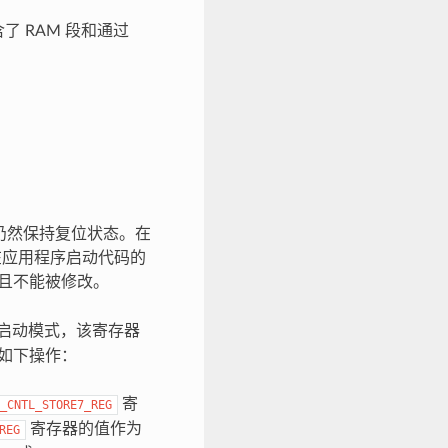
了 RAM 段和通过
U 仍然保持复位状态。在
会在应用程序启动代码的
，且不能被修改。
 的启动模式，该寄存器
行如下操作：
寄
_CNTL_STORE7_REG
寄存器的值作为
REG