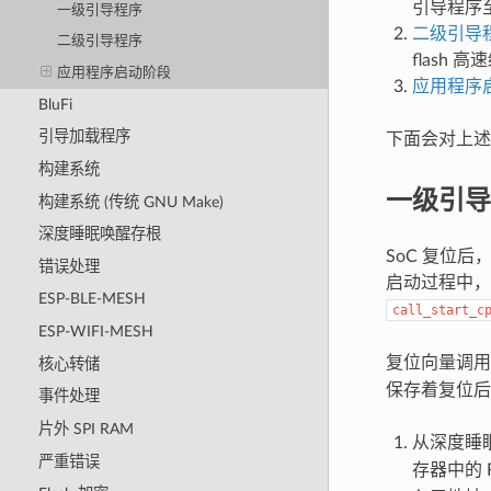
引导程序至 
一级引导程序
二级引导
二级引导程序
flash
应用程序启动阶段
应用程序
BluFi
引导加载程序
下面会对上述
构建系统
一级引导
构建系统 (传统 GNU Make)
深度睡眠唤醒存根
SoC 复位后
错误处理
启动过程中，
ESP-BLE-MESH
call_start_c
ESP-WIFI-MESH
复位向量调
核心转储
保存着复位后
事件处理
片外 SPI RAM
从深度睡
严重错误
存器中的 