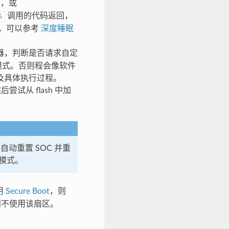
，或
调用的代码返回，
G
，可以参考
深度睡眠
器，判断是否请求自定
器模式。否则程会像软件
以及具体执行过程。
后尝试从 flash 中加
动重置 SOC 并重
动模式。
用
Secure Boot
，则
否则不使用该扇区。