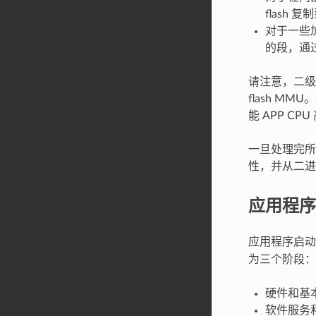
flash
对于一些
的段，通过
请注意，二级引导
flash M
能 APP C
一旦处理完所
性，并从二进
应用程序
应用程序启
为三个阶段：
硬件和基
软件服务和