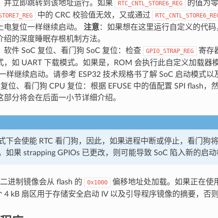
，并立即跳转到该地址运行。如果
的值为零
RTC_CNTL_STORE6_REG
中的 CRC 校验值无效，又或通过
STORE7_REG
RTC_CNTL_STORE6_RE
上电复位一样继续启动。
注意
：如果想在这里运行自定义的代码
介绍的深度睡眠存根机制方法。
软件 SoC 复位、看门狗 SoC 复位：检查
寄存
GPIO_STRAP_REG
式，如 UART 下载模式。如果是，ROM 会执行此自定义加载
位一样继续启动。请参考 ESP32 技术规格书了解 SoC 启动模式
 复位、看门狗 CPU 复位：根据 EFUSE 中的值配置 SPI flash，然
这部分将会在后面一小节详细介绍。
式下会使能 RTC 看门狗，因此，如果进程中断或停止，看门狗将自
果 strapping GPIOs 已更改，则可能导致 SoC 陷入新的启
进制镜像会从 flash 的
偏移地址处加载。如果正在使
0x1000
第一个 4 kB 扇区用于存储安全启动 IV 以及引导程序镜像的摘要，