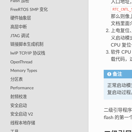
Flash 加密
入口地址
FreeRTOS SMP 变化
RTC_CNTL_
那么则像
硬件抽象层
文档里面
高层中断
上电复位、
JTAG 调试
义启动模
链接脚本生成机制
CPU 复
软件 CPU
lwIP TCP/IP 协议栈
载代码，
OpenThread
Memory Types
备注
分区表
正常启动模
Performance
复启动过程。如
射频校准
安全启动
二级引导程序二
安全启动 V2
flash 的
线程本地存储
工具