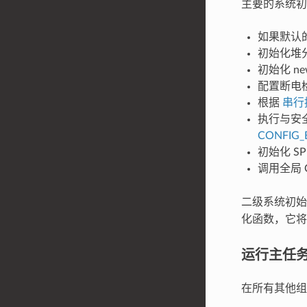
主要的系统初
如果默认
初始化堆
初始化 n
配置断电
根据
串行
执行与安全
CONFIG_
初始化 SPI
调用全局 
二级系统初
化函数，它将
运行主任
在所有其他组