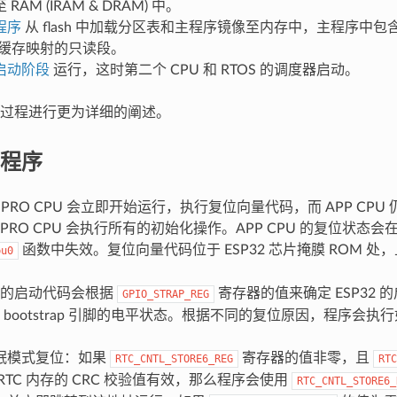
RAM (IRAM & DRAM) 中。
程序
从 flash 中加载分区表和主程序镜像至内存中，主程序中包含
 高速缓存映射的只读段。
启动阶段
运行，这时第二个 CPU 和 RTOS 的调度器启动。
过程进行更为详细的阐述。
程序
，PRO CPU 会立即开始运行，执行复位向量代码，而 APP CP
PRO CPU 会执行所有的初始化操作。APP CPU 的复位状态
函数中失效。复位向量代码位于 ESP32 芯片掩膜 ROM 处
pu0
用的启动代码会根据
寄存器的值来确定 ESP32
GPIO_STRAP_REG
 bootstrap 引脚的电平状态。根据不同的复位原因，程序会执
眠模式复位：如果
寄存器的值非零，且
RTC_CNTL_STORE6_REG
RTC
RTC 内存的 CRC 校验值有效，那么程序会使用
RTC_CNTL_STORE6_