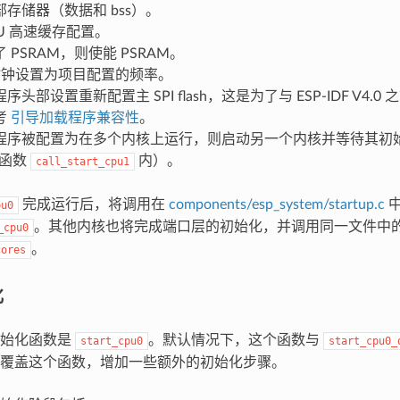
存储器（数据和 bss）。
U 高速缓存配置。
 PSRAM，则使能 PSRAM。
 时钟设置为项目配置的频率。
序头部设置重新配置主 SPI flash，这是为了与 ESP-IDF V4.
考
引导加载程序兼容性
。
程序被配置为在多个内核上运行，则启动另一个内核并等待其初始
化函数
内）。
call_start_cpu1
完成运行后，将调用在
components/esp_system/startup.c
中
pu0
。其他内核也将完成端口层的初始化，并调用同一文件中
_cpu0
。
cores
化
初始化函数是
。默认情况下，这个函数与
start_cpu0
start_cpu0_
覆盖这个函数，增加一些额外的初始化步骤。