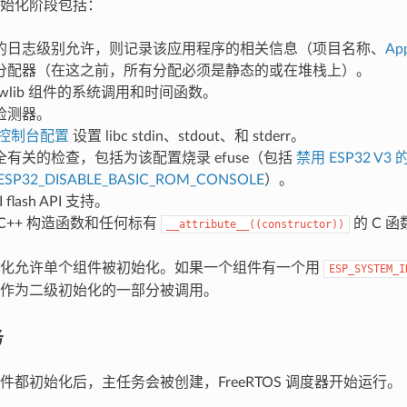
始化阶段包括：
的日志级别允许，则记录该应用程序的相关信息（项目名称、
App
分配器（在这之前，所有分配必须是静态的或在堆栈上）。
ewlib 组件的系统调用和时间函数。
检测器。
控制台配置
设置 libc stdin、stdout、和 stderr。
有关的检查，包括为该配置烧录 efuse（包括
禁用 ESP32 V3
ESP32_DISABLE_BASIC_ROM_CONSOLE
）。
 flash API 支持。
C++ 构造函数和任何标有
的 C 函
__attribute__((constructor))
始化允许单个组件被初始化。如果一个组件有一个用
ESP_SYSTEM_I
作为二级初始化的一部分被调用。
务
件都初始化后，主任务会被创建，FreeRTOS 调度器开始运行。