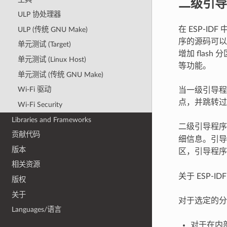
二级引导
ULP 协处理器
在 ESP-I
ULP (传统 GNU Make)
序的源码可以在 
单元测试 (Target)
增加 flas
单元测试 (Linux Host)
等功能。
单元测试 (传统 GNU Make)
Wi-Fi 驱动
当一级引导程
点，并跳转过
Wi-Fi Security
Libraries and Frameworks
二级引导程序默
贡献代码
细信息。引导
版本
区，引导程
相关资源
关于 ESP-
版权
关于
对于选定的分
Languages/语言
对于在内