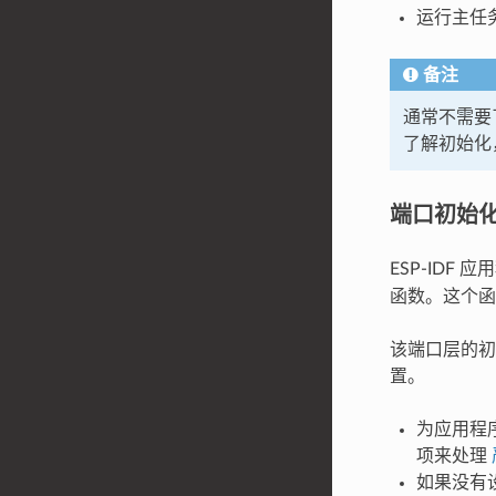
运行主任
备注
通常不需要
了解初始化
端口初始
ESP-IDF
函数。这个函
该端口层的初始
置。
为应用程
项来处理
如果没有