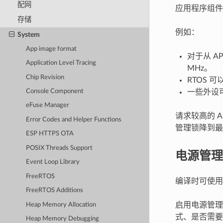
配网
应用程序组件
存储
例如：
System
App image format
对于从 A
Application Level Tracing
MHz。
Chip Revision
RTOS 
一些外设可
Console Component
eFuse Manager
请求较高的 A
Error Codes and Helper Functions
管理锁降到最
ESP HTTPS OTA
POSIX Threads Support
电源管理
Event Loop Library
FreeRTOS
编译时可使
FreeRTOS Additions
启用电源管理
Heap Memory Allocation
式、是否需要进
Heap Memory Debugging