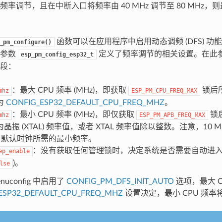
频率调节，且在中断入口将频率由 40 MHz 调节至 80 MHz，
函数可以在应用程序中启用动态调频 (DFS) 功能和自动 
_pm_configure()
的参数
定义了频率调节的相关设置。在此
esp_pm_config_esp32_t
段：
：最大 CPU 频率 (MHz)，即获取
锁后
mhz
ESP_PM_CPU_FREQ_MAX
为
CONFIG_ESP32_DEFAULT_CPU_FREQ_MHZ
。
：最小 CPU 频率 (MHz)，即仅获取
锁
mhz
ESP_PM_APB_FREQ_MAX
振 (XTAL) 频率值，或者 XTAL 频率值除以整数。注意，10 MHz
ICK 默认时钟所需的最小频率。
：没有获取任何管理锁时，决定系统是否需要自动进入 Ligh
ep_enable
)。
lse
nuconfig 中启用了
CONFIG_PM_DFS_INIT_AUTO
选项，最大 C
ESP32_DEFAULT_CPU_FREQ_MHZ
设置决定，最小 CPU 频率将