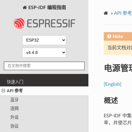
ESP-IDF 编程指南
»
API 参考
Note
当前文档对
电源管
快速入门
[English]
API 参考
概述
蓝牙
连网
ESP-IDF
外设
率，并使芯片进
协议