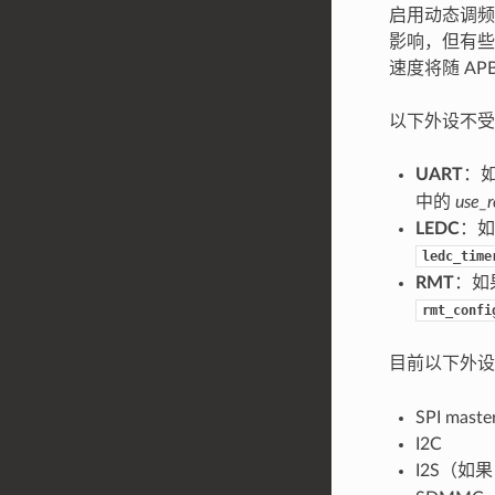
启用动态调频后
影响，但有些
速度将随 AP
以下外设不受
UART
：如
中的
use_r
LEDC
：如
ledc_time
RMT
：如果
rmt_confi
目前以下外
SPI maste
I2C
I2S（如果