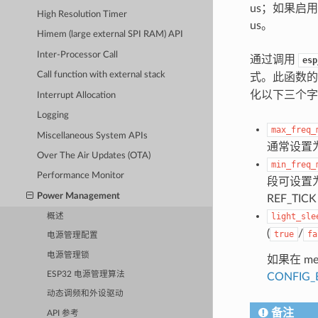
us；如果启用
High Resolution Timer
us。
Himem (large external SPI RAM) API
Inter-Processor Call
通过调用
esp
Call function with external stack
式。此函数
化以下三个字
Interrupt Allocation
Logging
max_freq_
Miscellaneous System APIs
通常设置
Over The Air Updates (OTA)
min_freq_
Performance Monitor
段可设置为晶
Power Management
REF_T
light_sle
概述
(
/
true
fa
电源管理配置
电源管理锁
如果在 me
ESP32 电源管理算法
CONFIG_
动态调频和外设驱动
备注
API 参考