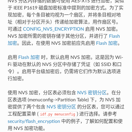
NVS 分区内存储的数据可使用 AES-XTS 进行加密，类似
于 IEEE P1619 磁盘加密标准中提到的加密方式。为了实
现加密，每个条目被均视为一个扇区，并将条目相对地
址（相对于分区开头）传递给加密算法，用作扇区号。
可通过
CONFIG_NVS_ENCRYPTION
启用 NVS 加密。
NVS 加密所需的密钥存储于其他分区，并进行了
Flash
加密
。因此，在使用 NVS 加密前应先启用
Flash 加密
。
启用
Flash 加密
时，默认启用 NVS 加密。这是因为 Wi-
Fi 驱动在默认的 NVS 分区中存储了凭证（如 SSID 和口
令）。启用平台级加密后，仍需将它们作为默认选项进
行加密。
使用 NVS 加密，分区表必须包含
NVS 密钥分区
。在分
区表选项 (menuconfig->Partition Table) 下，为 NVS 加
密提供了两个包含
NVS 密钥分区
的分区表，您可以通过
工程配置菜单 (
) 进行选择。请参考
idf.py
menuconfig
security/flash_encryption
中的例子，了解如何配置和使
用 NVS 加密功能。