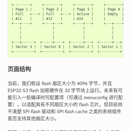
+--------+     +--------+     +--------+     +--------+

| Page 1 |     | Page 2 |     | Page 3 |     | Page 4 |

| Full   +---> | Full   +---> | Active |     | Empty  |   
| #11    |     | #12    |     | #14    |     |        |  
+---+----+     +----+---+     +----+---+     +---+----+

    |               |              |             |

    |               |              |             |

    |               |              |             |

+---v------+  +-----v----+  +------v---+  +------v---+

| Sector 3 |  | Sector 0 |  | Sector 2 |  | Sector 1 |  
页面结构
当前，我们假设 flash 扇区大小为 4096 字节，并且
ESP32-S3 flash 加密硬件在 32 字节块上运行。未来有可
能引入一些编译时可配置项（可通过 menuconfig 进行配
置），以适配具有不同扇区大小的 flash 芯片。但目前尚
不清楚 SPI flash 驱动和 SPI flash cache 之类的系统组件
是否支持其他扇区大小。