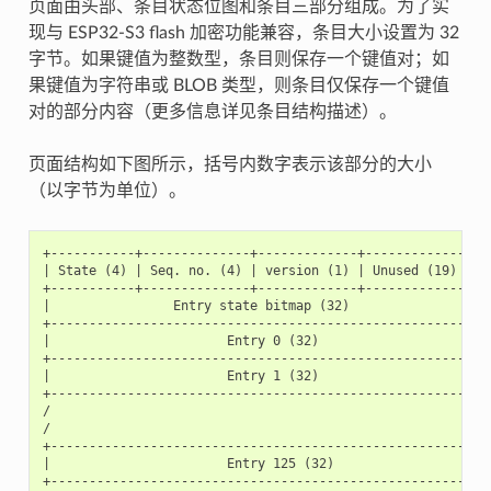
页面由头部、条目状态位图和条目三部分组成。为了实
现与 ESP32-S3 flash 加密功能兼容，条目大小设置为 32
字节。如果键值为整数型，条目则保存一个键值对；如
果键值为字符串或 BLOB 类型，则条目仅保存一个键值
对的部分内容（更多信息详见条目结构描述）。
页面结构如下图所示，括号内数字表示该部分的大小
（以字节为单位）。
+-----------+--------------+-------------+-----------------
| State (4) | Seq. no. (4) | version (1) | Unused (19) | 
+-----------+--------------+-------------+-----------------
|                Entry state bitmap (32)                   
+----------------------------------------------------------
|                       Entry 0 (32)                       
+----------------------------------------------------------
|                       Entry 1 (32)                       
+----------------------------------------------------------
/                                                          
/                                                          
+----------------------------------------------------------
|                       Entry 125 (32)                     