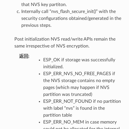
that NVS key partiton.
Internally call “nvs_flash_secure_init()” with the
security configurations obtained/generated in the
previous steps.
Post initialization NVS read/write APIs remain the
same irrespective of NVS encryption.
返回
ESP_OK if storage was successfully
initialized.
ESP_ERR_NVS_NO_FREE_PAGES if
the NVS storage contains no empty
pages (which may happen if NVS
partition was truncated)
ESP_ERR_NOT_FOUND if no partition
with label “nvs” is found in the
partition table
ESP_ERR_NO_MEM in case memory
could not be allocated for the internal