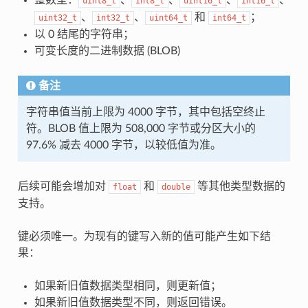
uint8_t
int8_t
uint16_t
int16_t
、
、
和
；
uint32_t
int32_t
uint64_t
int64_t
以 0 结尾的字符串；
可变长度的二进制数据 (BLOB)
备注
字符串值当前上限为 4000 字节，其中包括空终止
符。BLOB 值上限为 508,000 字节或分区大小的
97.6% 减去 4000 字节，以较低值为准。
后续可能会增加对
和
等其他类型数据的
float
double
支持。
键必须唯一。为现有的键写入新的值可能产生如下结
果：
如果新旧值数据类型相同，则更新值；
如果新旧值数据类型不同，则返回错误。