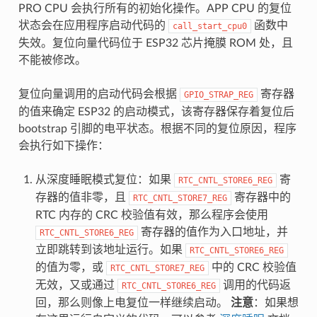
PRO CPU 会执行所有的初始化操作。APP CPU 的复位
状态会在应用程序启动代码的
函数中
call_start_cpu0
失效。复位向量代码位于 ESP32 芯片掩膜 ROM 处，且
不能被修改。
复位向量调用的启动代码会根据
寄存器
GPIO_STRAP_REG
的值来确定 ESP32 的启动模式，该寄存器保存着复位后
bootstrap 引脚的电平状态。根据不同的复位原因，程序
会执行如下操作：
从深度睡眠模式复位：如果
寄
RTC_CNTL_STORE6_REG
存器的值非零，且
寄存器中的
RTC_CNTL_STORE7_REG
RTC 内存的 CRC 校验值有效，那么程序会使用
寄存器的值作为入口地址，并
RTC_CNTL_STORE6_REG
立即跳转到该地址运行。如果
RTC_CNTL_STORE6_REG
的值为零，或
中的 CRC 校验值
RTC_CNTL_STORE7_REG
无效，又或通过
调用的代码返
RTC_CNTL_STORE6_REG
回，那么则像上电复位一样继续启动。
注意
：如果想