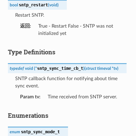
sntp_restart
bool
(
void
)
Restart SNTP.
返回
True - Restart False - SNTP was not
initialized yet
Type Definitions
sntp_sync_time_cb_t
typedef
void
(
*
)
(
struct
timeval
*
tv
)
SNTP callback function for notifying about time
sync event.
Param tv
Time received from SNTP server.
Enumerations
sntp_sync_mode_t
enum