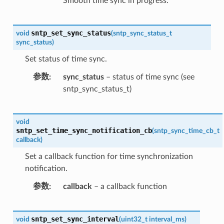
Smooth time sync in progress.
sntp_set_sync_status
void
(
sntp_sync_status_t
sync_status
)
Set status of time sync.
参数
sync_status
– status of time sync (see
sntp_sync_status_t)
void
sntp_set_time_sync_notification_cb
(
sntp_sync_time_cb_t
callback
)
Set a callback function for time synchronization
notification.
参数
callback
– a callback function
sntp_set_sync_interval
void
(
uint32_t
interval_ms
)