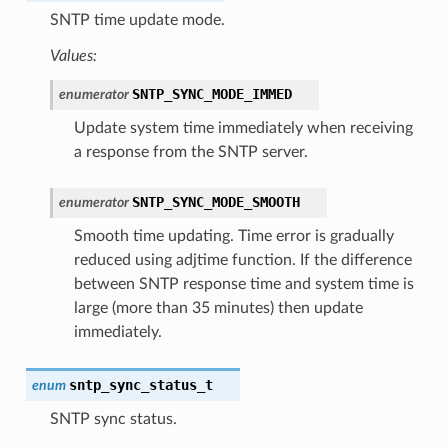
SNTP time update mode.
Values:
SNTP_SYNC_MODE_IMMED
enumerator
Update system time immediately when receiving
a response from the SNTP server.
SNTP_SYNC_MODE_SMOOTH
enumerator
Smooth time updating. Time error is gradually
reduced using adjtime function. If the difference
between SNTP response time and system time is
large (more than 35 minutes) then update
immediately.
sntp_sync_status_t
enum
SNTP sync status.