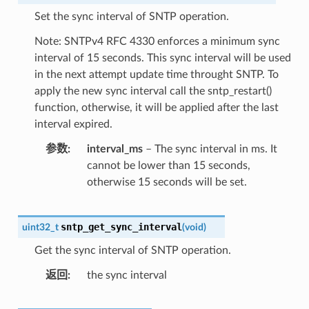
Set the sync interval of SNTP operation.
Note: SNTPv4 RFC 4330 enforces a minimum sync
interval of 15 seconds. This sync interval will be used
in the next attempt update time throught SNTP. To
apply the new sync interval call the sntp_restart()
function, otherwise, it will be applied after the last
interval expired.
参数
interval_ms
– The sync interval in ms. It
cannot be lower than 15 seconds,
otherwise 15 seconds will be set.
sntp_get_sync_interval
uint32_t
(
void
)
Get the sync interval of SNTP operation.
返回
the sync interval