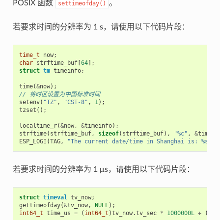
POSIX 函数
。
settimeofday()
若要求时间的分辨率为 1 s，请使用以下代码片段：
time_t
now
;
char
strftime_buf
[
64
];
struct
tm
timeinfo
;
time
(
&
now
);
// 将时区设置为中国标准时间
setenv
(
"TZ"
,
"CST-8"
,
1
);
tzset
();
localtime_r
(
&
now
,
&
timeinfo
);
strftime
(
strftime_buf
,
sizeof
(
strftime_buf
),
"%c"
,
&
timein
ESP_LOGI
(
TAG
,
"The current date/time in Shanghai is: %s"
,
若要求时间的分辨率为 1 μs，请使用以下代码片段：
struct
timeval
tv_now
;
gettimeofday
(
&
tv_now
,
NULL
);
int64_t
time_us
=
(
int64_t
)
tv_now
.
tv_sec
*
1000000L
+
(
int