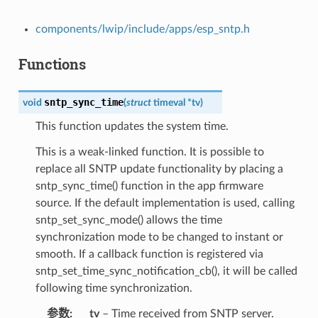
components/lwip/include/apps/esp_sntp.h
Functions
sntp_sync_time
void
(
struct
timeval
*
tv
)
This function updates the system time.
This is a weak-linked function. It is possible to
replace all SNTP update functionality by placing a
sntp_sync_time() function in the app firmware
source. If the default implementation is used, calling
sntp_set_sync_mode() allows the time
synchronization mode to be changed to instant or
smooth. If a callback function is registered via
sntp_set_time_sync_notification_cb(), it will be called
following time synchronization.
参数
tv
– Time received from SNTP server.