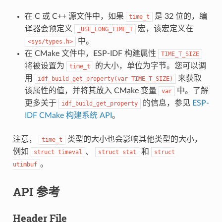
在 C 或 C++ 源文件中，如果
是 32 位的，编
time_t
译器会预定义
宏，该宏定义在
_USE_LONG_TIME_T
中。
<sys/types.h>
在 CMake 文件中，ESP-IDF 构建属性
TIME_T_SIZE
将被设置为
的大小，单位为字节。您可以调
time_t
用
来获取
idf_build_get_property(var
TIME_T_SIZE)
该属性的值，并将其放入 CMake 变量
中。了解
var
更多关于
的信息，参见
ESP-
idf_build_get_property
IDF CMake 构建系统 API
。
注意，
类型的大小也会影响其他类型的大小，
time_t
例如
、
和
struct
timeval
struct
stat
struct
。
utimbuf
API 参考
Header File