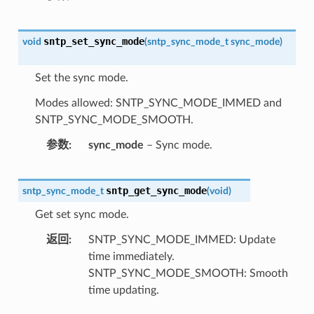
sntp_set_sync_mode
void
(
sntp_sync_mode_t
sync_mode
)
Set the sync mode.
Modes allowed: SNTP_SYNC_MODE_IMMED and
SNTP_SYNC_MODE_SMOOTH.
参数
sync_mode
– Sync mode.
sntp_get_sync_mode
sntp_sync_mode_t
(
void
)
Get set sync mode.
返回
SNTP_SYNC_MODE_IMMED: Update
time immediately.
SNTP_SYNC_MODE_SMOOTH: Smooth
time updating.