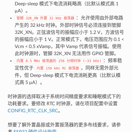
Deep-sleep 模式下电流消耗略高（比默认模式高 1
μA）。
：允许使用由外部电路
管脚
32K_XN
外置
32
kHz
振荡器
产生的 32 kHz 时钟。外部时钟信号必须连接到管脚
32K_XN。正弦波信号的振幅应小于 1.2 V，方波信号
的振幅应小于 1 V。正常模式下，电压范围应为 0.1 <
Vcm < 0.5 xVamp，其中 Vamp 代表信号振幅。使用
此时钟源时，管脚 32K_XN 无法用作 GPIO 管脚。
：频率稳
内置
8.5
MHz
振荡器的
256
分频时钟
(~33
kHz)
定性优于
，同样无需外部元
内置
150
kHz
RC
振荡器
件，但 Deep-sleep 模式下电流消耗更高（比默认模
式高 5 μA）。
时钟源的选择取决于系统时间精度要求和睡眠模式下的
功耗要求。要修改 RTC 时钟源，请在项目配置中设置
CONFIG_RTC_CLK_SRC
。
想要了解外置晶振或外置振荡器的更多布线要求，请参
考
ESP32 硬件设计指南
。