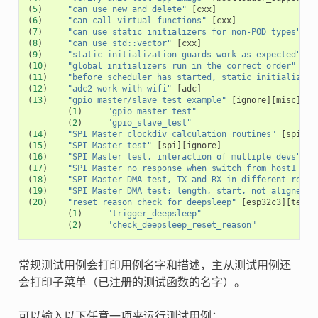
(
5
)
"can use new and delete"
[
cxx
]
(
6
)
"can call virtual functions"
[
cxx
]
(
7
)
"can use static initializers for non-POD types"
[
c
(
8
)
"can use std::vector"
[
cxx
]
(
9
)
"static initialization guards work as expected"
[
c
(
10
)
"global initializers run in the correct order"
[
cx
(
11
)
"before scheduler has started, static initializers
(
12
)
"adc2 work with wifi"
[
adc
]
(
13
)
"gpio master/slave test example"
[
ignore
][
misc
][
te
(
1
)
"gpio_master_test"
(
2
)
"gpio_slave_test"
(
14
)
"SPI Master clockdiv calculation routines"
[
spi
]
(
15
)
"SPI Master test"
[
spi
][
ignore
]
(
16
)
"SPI Master test, interaction of multiple devs"
[
s
(
17
)
"SPI Master no response when switch from host1 (SP
(
18
)
"SPI Master DMA test, TX and RX in different regio
(
19
)
"SPI Master DMA test: length, start, not aligned"
(
20
)
"reset reason check for deepsleep"
[
esp32c3
][
test_
(
1
)
"trigger_deepsleep"
(
2
)
"check_deepsleep_reset_reason"
常规测试用例会打印用例名字和描述，主从测试用例还
会打印子菜单（已注册的测试函数的名字）。
可以输入以下任意一项来运行测试用例：