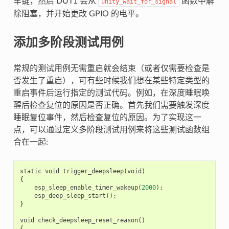
车键，然后 DUT1 会从
函数中解
unity_wait_for_signal
除阻塞，并开始更改 GPIO 的电平。
添加多阶段测试用例
常规的测试用例无需重启就会结束（或者仅需要检查是
否发生了重启），可有些时候我们想在某些特定类型的
重启事件后运行指定的测试代码。例如，在深度睡眠唤
醒后检查复位的原因是否正确。首先我们需要触发深度
睡眠复位事件，然后检查复位的原因。为了实现这一
点，可以通过定义多阶段测试用例来将这些测试函数组
合在一起:
static
void
trigger_deepsleep
(
void
)
{
esp_sleep_enable_timer_wakeup
(
2000
);
esp_deep_sleep_start
();
}
void
check_deepsleep_reset_reason
()
{