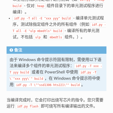
- 仅对
组件目录下的单元测试程序进行
build
heap
编译）。
- 编译单元测试程
idf.py
-T
all
-E
"xxx
yyy"
build
序，测试除指定组件之外的所有组件（例如
idf.py
-
- 编译所有的单元测
T
all
-E
"ulp
mbedtls"
build
试，不包括
和
组件。）。
ulp
mbedtls
备注
由于 Windows 命令提示符固有限制，需使用以下语
法来编译多个组件的单元测试程序：
idf.py
-T
xxx
-
或者在 PowerShell 中使用
T
yyy
build
idf.py
-T
，在 Windows 命令提示符中使
\`"xxx
yyy\`"
build
用
。
idf.py
-T
\^"ssd1306
hts221\^"
build
当编译完成时，它会打印出烧写芯片的指令。您只需要
运行
即可烧写所有编译输出的文件。
idf.py
flash