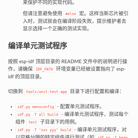
来保护不同的实现代码。
但请注意避免使用
宏。这样当新芯片被引
#else
入时，测试就会在编译阶段失败，提示维护者去
显示选择一个正确的测试实现。
编译单元测试程序
按照 esp-idf 顶层目录的 README 文件中的说明进行操
作，请确保
环境变量已经被设置指向了 esp-
IDF_PATH
idf 的顶层目录。
切换到
目录下进行配置和编译：
tools/unit-test-app
- 配置单元测试程序。
idf.py
menuconfig
- 编译单元测试程序，测试每个
idf.py
-T
all
build
组件
子目录下的用例。
test
- 编译单元测试程序，对
idf.py
-T
"xxx
yyy"
build
以空格分隔的特定组件进行测试（如
idf.py
-T
heap