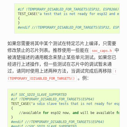
#if !TEMPORARY_DISABLED_FOR_TARGETS(ESP32, ESP8266)
TEST_CASE
(
"a test that is not ready for esp32 and esp82
{
}
#endif //!TEMPORARY_DISABLED_FOR_TARGETS(ESP32, ESP8266
如果您需要将其中某个测试在特定芯片上编译，只需要
修改禁止的芯片列表。推荐使用一些能在
中
soc_caps.h
被清楚描述的通用概念来禁止某些单元测试。如果您已
经进行上述操作，但一些测试在芯片中的调试暂未通
过，请同时使用上述两种方法，当调试完成后再移除
!
。例：
(TEMPORARY_)DISABLED_FOR_TARGETS()
#if SOC_SDIO_SLAVE_SUPPORTED
#if !TEMPORARY_DISABLED_FOR_TARGETS(ESP64)
TEST_CASE
(
"a sdio slave tests that is not ready for esp64 
{
//
available
for
esp32
now
,
and
will
be
available
for
e
}
#endif //!TEMPORARY_DISABLED_FOR_TARGETS(ESP64)
#endif //SOC_SDIO_SLAVE_SUPPORTED