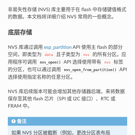
非易失性存储 (NVS) 库主要用于在 flash 中存储键值格式
的数据。本文档将详细介绍 NVS 常用的一些概念。
底层存储
NVS 库通过调用
esp_partition
API 使用主 flash 的部分
空间，即类型为
且子类型为
的所有分区。应
data
nvs
用程序可调用
API 选择使用带有
标签
nvs_open()
nvs
的分区，也可以通过调用
API
nvs_open_from_partition()
选择使用指定名称的任意分区。
NVS 库后续版本可能会增加其他存储器后端，来将数据
保存至其他 flash 芯片（SPI 或 I2C 接口）、RTC 或
FRAM 中。
备注
如果 NVS 分区被截断（例如，更改分区表布局