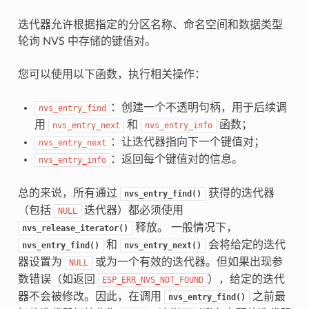
迭代器允许根据指定的分区名称、命名空间和数据类型
轮询 NVS 中存储的键值对。
您可以使用以下函数，执行相关操作：
：创建一个不透明句柄，用于后续调
nvs_entry_find
用
和
函数；
nvs_entry_next
nvs_entry_info
：让迭代器指向下一个键值对；
nvs_entry_next
：返回每个键值对的信息。
nvs_entry_info
总的来说，所有通过
获得的迭代器
nvs_entry_find()
（包括
迭代器）都必须使用
NULL
释放。 一般情况下，
nvs_release_iterator()
和
会将给定的迭代
nvs_entry_find()
nvs_entry_next()
器设置为
或为一个有效的迭代器。但如果出现参
NULL
数错误（如返回
），给定的迭代
ESP_ERR_NVS_NOT_FOUND
器不会被修改。因此，在调用
之前最
nvs_entry_find()