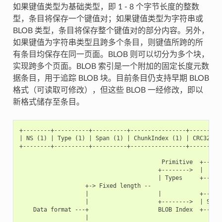
如果键值类型为基础类型，即 1 - 8 个字节长度的整数
型，条目将保存一个键值对；如果键值类型为字符串或
BLOB 类型，条目将保存整个键值对的部分内容。另外，
如果键值为字符串类型且跨多个条目，则键值所跨的所
有条目均保存在同一页面。BLOB 则可以切分为多个块，
实现跨多个页面。BLOB 索引是一个附加的固定长度元数
据条目，用于追踪 BLOB 块。目前条目仍支持早期 BLOB
格式（可读取可修改），但这些 BLOB 一经修改，即以
新格式储存至条目。
+--------+----------+----------+----------------+----------
| NS (1) | Type (1) | Span (1) | ChunkIndex (1) | CRC32 (4)
+--------+----------+----------+----------------+----------
                                         Primitive  +------
                                        +-------->  |     D
                                        | Types     +------
                   +-> Fixed length --

                   |                    |           +------
                   |                    +-------->  | Size(
    Data format ---+                    BLOB Index  +------
                   |
