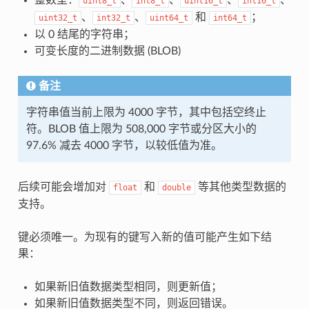
uint8_t
int8_t
uint16_t
int16_t
、
、
和
；
uint32_t
int32_t
uint64_t
int64_t
以 0 结尾的字符串；
可变长度的二进制数据 (BLOB)
备注
字符串值当前上限为 4000 字节，其中包括空终止
符。BLOB 值上限为 508,000 字节或分区大小的
97.6% 减去 4000 字节，以较低值为准。
后续可能会增加对
和
等其他类型数据的
float
double
支持。
键必须唯一。为现有的键写入新的值可能产生如下结
果：
如果新旧值数据类型相同，则更新值；
如果新旧值数据类型不同，则返回错误。