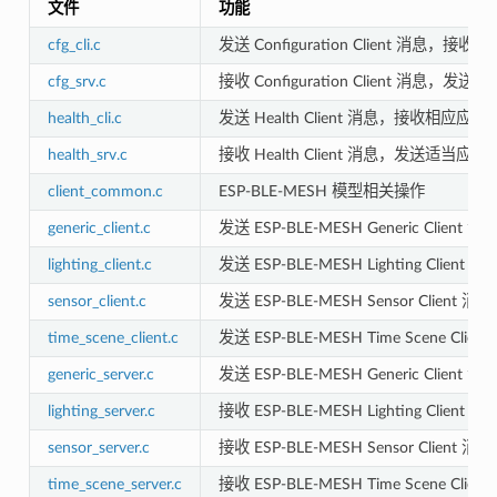
文件
功能
cfg_cli.c
发送 Configuration Client 消息，
cfg_srv.c
接收 Configuration Client 消息，
health_cli.c
发送 Health Client 消息，接收相应应答
health_srv.c
接收 Health Client 消息，发送适当应答
client_common.c
ESP-BLE-MESH 模型相关操作
generic_client.c
发送 ESP-BLE-MESH Generic Cli
lighting_client.c
发送 ESP-BLE-MESH Lighting Cli
sensor_client.c
发送 ESP-BLE-MESH Sensor Clie
time_scene_client.c
发送 ESP-BLE-MESH Time Scene C
generic_server.c
发送 ESP-BLE-MESH Generic Cli
lighting_server.c
接收 ESP-BLE-MESH Lighting Cli
sensor_server.c
接收 ESP-BLE-MESH Sensor Clie
time_scene_server.c
接收 ESP-BLE-MESH Time Scene C