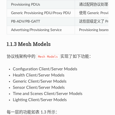
Provisioning PDUs
通过配网协议处理不同层级的 
Generic Provisioning PDU/Proxy PDU
使用 Generic Prov
PB-ADV/PB-GATT
这些层级定义了 Provi
Advertising/Provisioning Service
Provisioning be
1.1.3 Mesh Models
协议栈架构中的
实现了如下功能：
Mesh
Models
Configuration Client/Server Models
Health Client/Server Models
Generic Client/Server Models
Sensor Client/Server Models
Time and Scenes Client/Server Models
Lighting Client/Server Models
每一层的功能如表 1.3 所示：