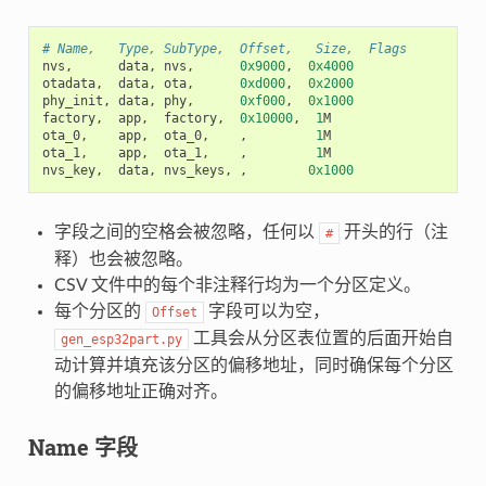
# Name,   Type, SubType,  Offset,   Size,  Flags
nvs
,
data
,
nvs
,
0x9000
,
0x4000
otadata
,
data
,
ota
,
0xd000
,
0x2000
phy_init
,
data
,
phy
,
0xf000
,
0x1000
factory
,
app
,
factory
,
0x10000
,
1
M
ota_0
,
app
,
ota_0
,
,
1
M
ota_1
,
app
,
ota_1
,
,
1
M
nvs_key
,
data
,
nvs_keys
,
,
0x1000
字段之间的空格会被忽略，任何以
开头的行（注
#
释）也会被忽略。
CSV 文件中的每个非注释行均为一个分区定义。
每个分区的
字段可以为空，
Offset
工具会从分区表位置的后面开始自
gen_esp32part.py
动计算并填充该分区的偏移地址，同时确保每个分区
的偏移地址正确对齐。
Name 字段