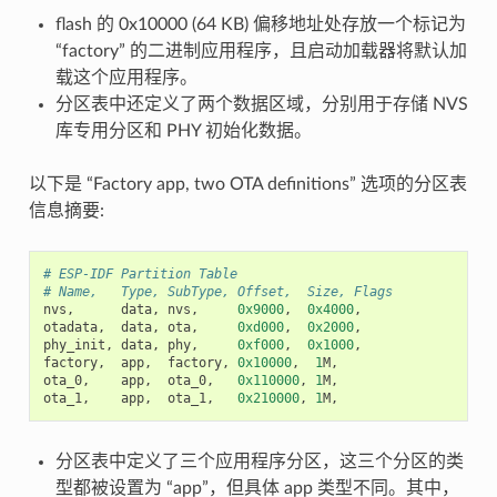
flash 的 0x10000 (64 KB) 偏移地址处存放一个标记为
“factory” 的二进制应用程序，且启动加载器将默认加
载这个应用程序。
分区表中还定义了两个数据区域，分别用于存储 NVS
库专用分区和 PHY 初始化数据。
以下是 “Factory app, two OTA definitions” 选项的分区表
信息摘要:
# ESP-IDF Partition Table
# Name,   Type, SubType, Offset,  Size, Flags
nvs
,
data
,
nvs
,
0x9000
,
0x4000
,
otadata
,
data
,
ota
,
0xd000
,
0x2000
,
phy_init
,
data
,
phy
,
0xf000
,
0x1000
,
factory
,
app
,
factory
,
0x10000
,
1
M
,
ota_0
,
app
,
ota_0
,
0x110000
,
1
M
,
ota_1
,
app
,
ota_1
,
0x210000
,
1
M
,
分区表中定义了三个应用程序分区，这三个分区的类
型都被设置为 “app”，但具体 app 类型不同。其中，