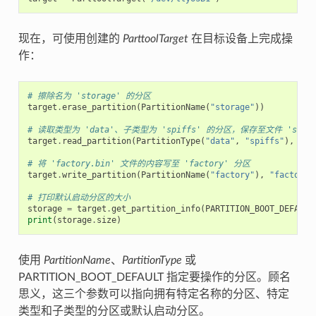
现在，可使用创建的
ParttoolTarget
在目标设备上完成操
作：
# 擦除名为 'storage' 的分区
target
.
erase_partition
(
PartitionName
(
"storage"
))
# 读取类型为 'data'、子类型为 'spiffs' 的分区，保存至文件 'spiffs
target
.
read_partition
(
PartitionType
(
"data"
,
"spiffs"
),
"sp
# 将 'factory.bin' 文件的内容写至 'factory' 分区
target
.
write_partition
(
PartitionName
(
"factory"
),
"factory.
# 打印默认启动分区的大小
storage
=
target
.
get_partition_info
(
PARTITION_BOOT_DEFAULT
print
(
storage
.
size
)
使用
PartitionName
、
PartitionType
或
PARTITION_BOOT_DEFAULT 指定要操作的分区。顾名
思义，这三个参数可以指向拥有特定名称的分区、特定
类型和子类型的分区或默认启动分区。