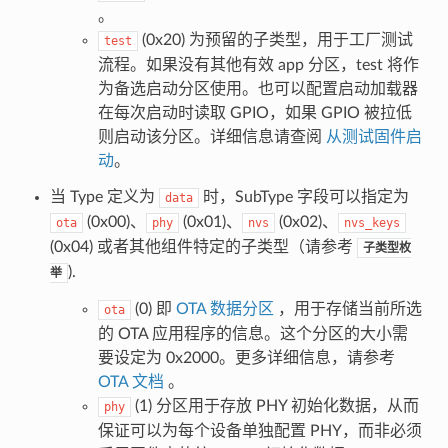
。
(0x20) 为预留的子类型，用于工厂测试
test
流程。如果没有其他有效 app 分区，test 将作
为备选启动分区使用。也可以配置启动加载器
在每次启动时读取 GPIO，如果 GPIO 被拉低
则启动该分区。详细信息请查阅
从测试固件启
动
。
当 Type 定义为
时，SubType 字段可以指定为
data
(0x00)、
(0x01)、
(0x02)、
ota
phy
nvs
nvs_keys
(0x04) 或者其他组件特定的子类型（请参考
子类型枚
).
举
(0) 即
OTA 数据分区
，用于存储当前所选
ota
的 OTA 应用程序的信息。这个分区的大小需
要设定为 0x2000。更多详细信息，请参考
OTA 文档
。
(1) 分区用于存放 PHY 初始化数据，从而
phy
保证可以为每个设备单独配置 PHY，而非必须