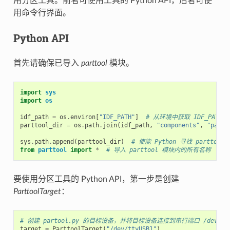
用分区工具。前者可使用工具的 Python API，后者可使
用命令行界面。
Python API
首先请确保已导入
parttool
模块。
import
sys
import
os
idf_path
=
os
.
environ
[
"IDF_PATH"
]
# 从环境中获取 IDF_PATH 
parttool_dir
=
os
.
path
.
join
(
idf_path
,
"components"
,
"parti
sys
.
path
.
append
(
parttool_dir
)
# 使能 Python 寻找 parttool
from
parttool
import
*
# 导入 parttool 模块内的所有名称
要使用分区工具的 Python API，第一步是创建
ParttoolTarget
：
# 创建 partool.py 的目标设备，并将目标设备连接到串行端口 /dev/tty
target
=
ParttoolTarget
(
"/dev/ttyUSB1"
)