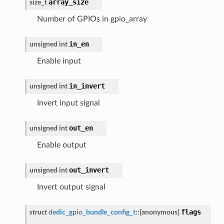
array_size
size_t
Number of GPIOs in gpio_array
in_en
unsigned
int
Enable input
in_invert
unsigned
int
Invert input signal
out_en
unsigned
int
Enable output
out_invert
unsigned
int
Invert output signal
flags
struct
dedic_gpio_bundle_config_t
::
[anonymous]