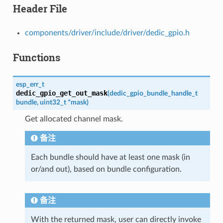
Header File
components/driver/include/driver/dedic_gpio.h
Functions
esp_err_t
dedic_gpio_get_out_mask
(
dedic_gpio_bundle_handle_t
bundle
,
uint32_t
*
mask
)
Get allocated channel mask.
备注
Each bundle should have at least one mask (in
or/and out), based on bundle configuration.
备注
With the returned mask, user can directly invoke