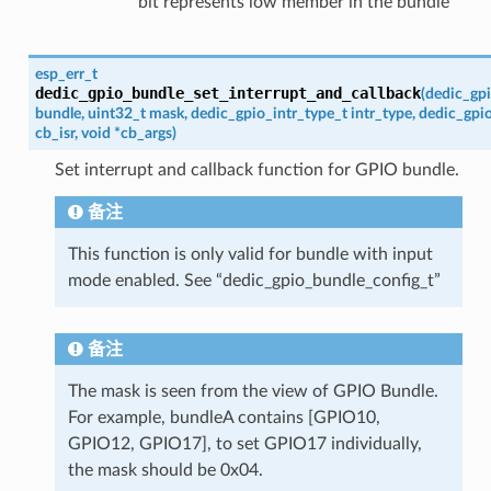
bit represents low member in the bundle
esp_err_t
dedic_gpio_bundle_set_interrupt_and_callback
(
dedic_gp
bundle
,
uint32_t
mask
,
dedic_gpio_intr_type_t
intr_type
,
dedic_gpio
cb_isr
,
void
*
cb_args
)
Set interrupt and callback function for GPIO bundle.
备注
This function is only valid for bundle with input
mode enabled. See “dedic_gpio_bundle_config_t”
备注
The mask is seen from the view of GPIO Bundle.
For example, bundleA contains [GPIO10,
GPIO12, GPIO17], to set GPIO17 individually,
the mask should be 0x04.