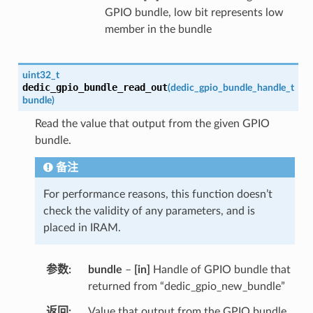
GPIO bundle, low bit represents low
member in the bundle
uint32_t
dedic_gpio_bundle_read_out
(
dedic_gpio_bundle_handle_t
bundle
)
Read the value that output from the given GPIO
bundle.
备注
For performance reasons, this function doesn’t
check the validity of any parameters, and is
placed in IRAM.
参数
bundle
–
[in]
Handle of GPIO bundle that
returned from “dedic_gpio_new_bundle”
返回
Value that output from the GPIO bundle,