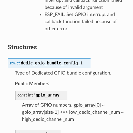
interrupt and callback function failed
because of invalid argument
ESP_FAIL: Set GPIO interrupt and
callback function failed because of
other error
Structures
dedic_gpio_bundle_config_t
struct
Type of Dedicated GPIO bundle configuration.
Public Members
gpio_array
const
int
*
Array of GPIO numbers, gpio_array[0] ~
gpio_array[size-1] <=> low_dedic_channel_num ~
high_dedic_channel_num