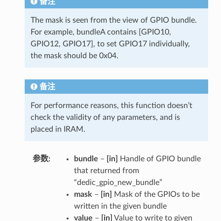
备注
The mask is seen from the view of GPIO bundle.
For example, bundleA contains [GPIO10,
GPIO12, GPIO17], to set GPIO17 individually,
the mask should be 0x04.
备注
For performance reasons, this function doesn’t
check the validity of any parameters, and is
placed in IRAM.
参数
bundle
–
[in]
Handle of GPIO bundle
that returned from
“dedic_gpio_new_bundle”
mask
–
[in]
Mask of the GPIOs to be
written in the given bundle
value
–
[in]
Value to write to given