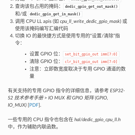
查询该包占用的掩码：
dedic_gpio_get_out_mask()
和/或
dedic_gpio_get_in_mask()
调用 CPU LL apis (如
cpu_ll_write_dedic_gpio_mask
) 或
使用该掩码编写汇编代码
切换 IO 的最快捷方式是使用专用的“设置/清除”指
令：
设置 GPIO 位：
set_bit_gpio_out
imm[7:0]
清除 GPIO 位：
clr_bit_gpio_out
imm[7:0]
注意：立即数宽度取决于专用 GPIO 通道的数
量
有关支持的专用 GPIO 指令的详细信息，请参考
ESP32-
S2 技术参考手册
>
IO MUX 和 GPIO 矩阵 (GPIO,
IO_MUX)
[
PDF
].
一些专用的 CPU 指令也包含在
hal/dedic_gpio_cpu_ll.h
中，作为辅助内联函数。