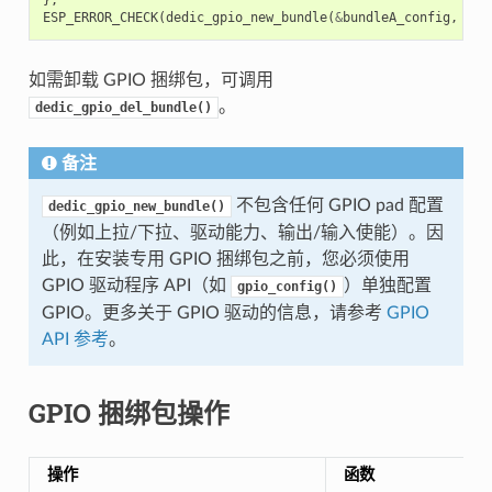
ESP_ERROR_CHECK
(
dedic_gpio_new_bundle
(
&
bundleA_config
,
&
bu
如需卸载 GPIO 捆绑包，可调用
。
dedic_gpio_del_bundle()
备注
不包含任何 GPIO pad 配置
dedic_gpio_new_bundle()
（例如上拉/下拉、驱动能力、输出/输入使能）。因
此，在安装专用 GPIO 捆绑包之前，您必须使用
GPIO 驱动程序 API（如
）单独配置
gpio_config()
GPIO。更多关于 GPIO 驱动的信息，请参考
GPIO
API 参考
。
GPIO 捆绑包操作
操作
函数