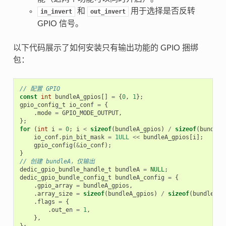
和
用于选择是否反转
in_invert
out_invert
GPIO 信号。
以下代码展示了如何安装只有输出功能的 GPIO 捆绑
包：
// 配置 GPIO
const
int
bundleA_gpios
[]
=
{
0
,
1
};
gpio_config_t
io_conf
=
{
.
mode
=
GPIO_MODE_OUTPUT
,
};
for
(
int
i
=
0
;
i
<
sizeof
(
bundleA_gpios
)
/
sizeof
(
bundleA
io_conf
.
pin_bit_mask
=
1ULL
<<
bundleA_gpios
[
i
];
gpio_config
(
&
io_conf
);
}
// 创建 bundleA，仅输出
dedic_gpio_bundle_handle_t
bundleA
=
NULL
;
dedic_gpio_bundle_config_t
bundleA_config
=
{
.
gpio_array
=
bundleA_gpios
,
.
array_size
=
sizeof
(
bundleA_gpios
)
/
sizeof
(
bundleA_g
.
flags
=
{
.
out_en
=
1
,
},
};