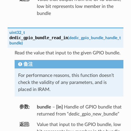
low bit represents low member in the
bundle
uint32_t
dedic_gpio_bundle_read_in
(
dedic_gpio_bundle_handle_t
bundle
)
Read the value that input to the given GPIO bundle.
备注
For performance reasons, this function doesn’t
check the validity of any parameters, and is
placed in IRAM.
参数
bundle
–
[in]
Handle of GPIO bundle that
returned from “dedic_gpio_new_bundle”
返回
Value that input to the GPIO bundle, low