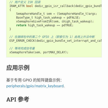
// 用户定义 ISR 回调
IRAM_ATTR
bool
dedic_gpio_isr_callback
(
dedic_gpio_bundle_h
{
SemaphoreHandle_t
sem
=
(
SemaphoreHandle_t
)
args
;
BaseType_t
high_task_wakeup
=
pdFALSE
;
xSemaphoreGiveFromISR
(
sem
,
&
high_task_wakeup
);
return
high_task_wakeup
==
pdTRUE
;
}
// 在捆绑包中的第二个 GPIO 上（即索引为 1）启用上升沿中断
ESP_ERROR_CHECK
(
dedic_gpio_bundle_set_interrupt_and_callba
// 等待完成信号量
xSemaphoreTake
(
sem
,
portMAX_DELAY
);
应用示例
基于专用 GPIO 的矩阵键盘示例：
peripherals/gpio/matrix_keyboard
.
API 参考