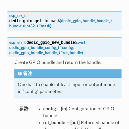
esp_err_t
dedic_gpio_get_in_mask
(
dedic_gpio_bundle_handle_t
bundle
,
uint32_t
*
mask
)
dedic_gpio_new_bundle
esp_err_t
(
const
dedic_gpio_bundle_config_t
*
config
,
dedic_gpio_bundle_handle_t
*
ret_bundle
)
Create GPIO bundle and return the handle.
备注
One has to enable at least input or output mode
in “config” parameter.
参数
config
–
[in]
Configuration of GPIO
bundle
ret_bundle
–
[out]
Returned handle of