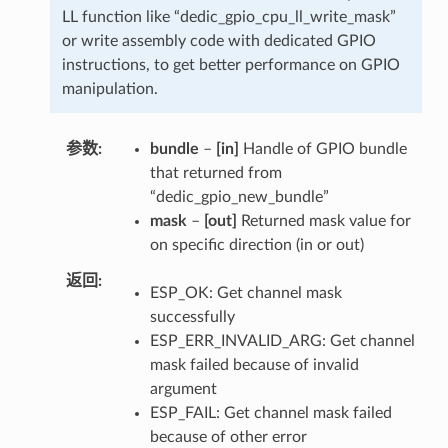
LL function like “dedic_gpio_cpu_ll_write_mask”
or write assembly code with dedicated GPIO
instructions, to get better performance on GPIO
manipulation.
参数
bundle
–
[in]
Handle of GPIO bundle
that returned from
“dedic_gpio_new_bundle”
mask
–
[out]
Returned mask value for
on specific direction (in or out)
返回
ESP_OK: Get channel mask
successfully
ESP_ERR_INVALID_ARG: Get channel
mask failed because of invalid
argument
ESP_FAIL: Get channel mask failed
because of other error