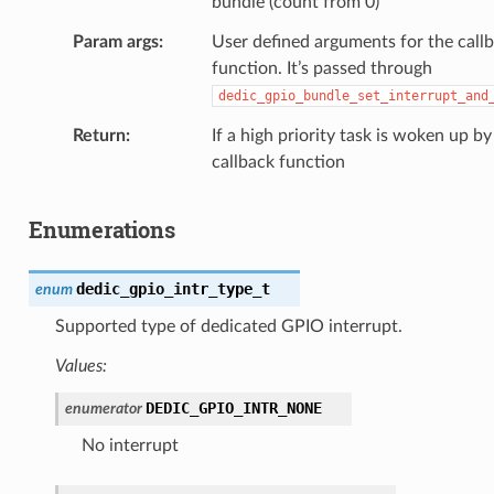
bundle (count from 0)
Param args
User defined arguments for the call
function. It’s passed through
dedic_gpio_bundle_set_interrupt_and
Return
If a high priority task is woken up by
callback function
Enumerations
dedic_gpio_intr_type_t
enum
Supported type of dedicated GPIO interrupt.
Values:
DEDIC_GPIO_INTR_NONE
enumerator
No interrupt