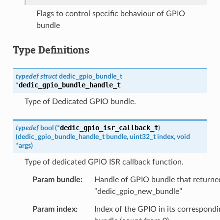
Flags to control specific behaviour of GPIO
bundle
Type Definitions
typedef
struct
dedic_gpio_bundle_t
dedic_gpio_bundle_handle_t
*
Type of Dedicated GPIO bundle.
dedic_gpio_isr_callback_t
typedef
bool
(
*
)
(
dedic_gpio_bundle_handle_t
bundle
,
uint32_t
index
,
void
*
args
)
Type of dedicated GPIO ISR callback function.
Param bundle
Handle of GPIO bundle that returne
“dedic_gpio_new_bundle”
Param index
Index of the GPIO in its correspondi