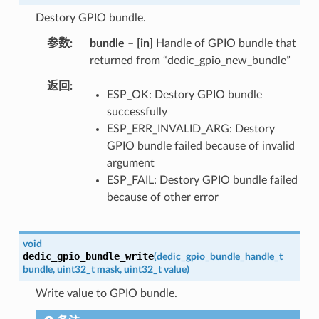
Destory GPIO bundle.
参数
bundle
–
[in]
Handle of GPIO bundle that
returned from “dedic_gpio_new_bundle”
返回
ESP_OK: Destory GPIO bundle
successfully
ESP_ERR_INVALID_ARG: Destory
GPIO bundle failed because of invalid
argument
ESP_FAIL: Destory GPIO bundle failed
because of other error
void
dedic_gpio_bundle_write
(
dedic_gpio_bundle_handle_t
bundle
,
uint32_t
mask
,
uint32_t
value
)
Write value to GPIO bundle.