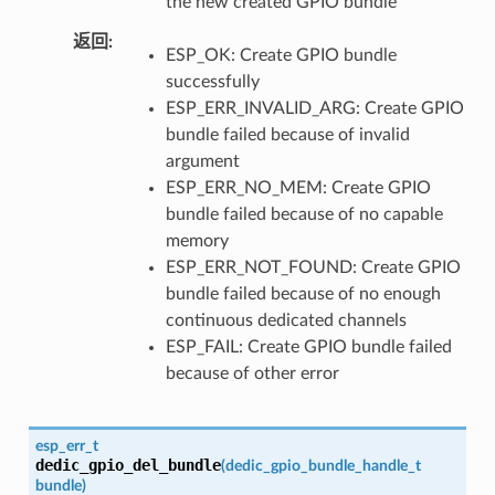
the new created GPIO bundle
返回
ESP_OK: Create GPIO bundle
successfully
ESP_ERR_INVALID_ARG: Create GPIO
bundle failed because of invalid
argument
ESP_ERR_NO_MEM: Create GPIO
bundle failed because of no capable
memory
ESP_ERR_NOT_FOUND: Create GPIO
bundle failed because of no enough
continuous dedicated channels
ESP_FAIL: Create GPIO bundle failed
because of other error
esp_err_t
dedic_gpio_del_bundle
(
dedic_gpio_bundle_handle_t
bundle
)