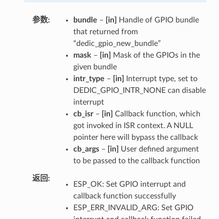
参数
bundle
–
[in]
Handle of GPIO bundle
that returned from
“dedic_gpio_new_bundle”
mask
–
[in]
Mask of the GPIOs in the
given bundle
intr_type
–
[in]
Interrupt type, set to
DEDIC_GPIO_INTR_NONE can disable
interrupt
cb_isr
–
[in]
Callback function, which
got invoked in ISR context. A NULL
pointer here will bypass the callback
cb_args
–
[in]
User defined argument
to be passed to the callback function
返回
ESP_OK: Set GPIO interrupt and
callback function successfully
ESP_ERR_INVALID_ARG: Set GPIO