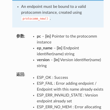
An endpoint must be bound to a valid
protocomm instance, created using
.
protocomm_new()
参数
pc
–
[in]
Pointer to the protocomm
instance
ep_name
–
[in]
Endpoint
identifier(name) string
version
–
[in]
Version identifier(name)
string
返回
ESP_OK : Success
ESP_FAIL : Error adding endpoint /
Endpoint with this name already exists
ESP_ERR_INVALID_STATE : Version
endpoint already set
ESP_ERR_NO_MEM : Error allocating