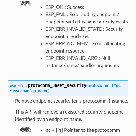
返回
ESP_OK : Success
ESP_FAIL : Error adding endpoint /
Endpoint with this name already exists
ESP_ERR_INVALID_STATE : Security
endpoint already set
ESP_ERR_NO_MEM : Error allocating
endpoint resource
ESP_ERR_INVALID_ARG : Null
instance/name/handler arguments
protocomm_unset_security
esp_err_t
(
protocomm_t
*
pc
,
const
char
*
ep_name
)
Remove endpoint security for a protocomm instance.
This API will remove a registered security endpoint
identified by an endpoint name.
参数
pc
–
[in]
Pointer to the protocomm