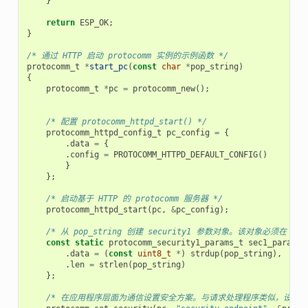
}
return
ESP_OK
;
}
/* 通过 HTTP 启动 protocomm 实例的示例函数 */
protocomm_t
*
start_pc
(
const
char
*
pop_string
)
{
protocomm_t
*
pc
=
protocomm_new
();
/* 配置 protocomm_httpd_start() */
protocomm_httpd_config_t
pc_config
=
{
.
data
=
{
.
config
=
PROTOCOMM_HTTPD_DEFAULT_CONFIG
()
}
};
/* 启动基于 HTTP 的 protocomm 服务器 */
protocomm_httpd_start
(
pc
,
&
pc_config
);
/* 从 pop_string 创建 security1 参数对象。该对象必
const
static
protocomm_security1_params_t
sec1_params
.
data
=
(
const
uint8_t
*
)
strdup
(
pop_string
),
.
len
=
strlen
(
pop_string
)
};
/* 在应用程序层面为通信设置安全方案。与请求处理程序类似，设置安全方案会创