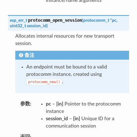
instance/name arguments
protocomm_open_session
esp_err_t
(
protocomm_t
*
pc
,
uint32_t
session_id
)
Allocates internal resources for new transport
session.
备注
An endpoint must be bound to a valid
protocomm instance, created using
.
protocomm_new()
参数
pc
–
[in]
Pointer to the protocomm
instance
session_id
–
[in]
Unique ID for a
communication session
返回