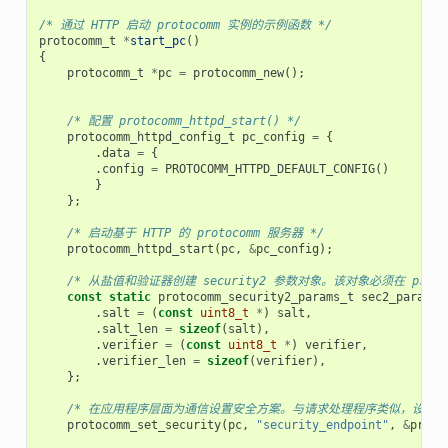
/* 通过 HTTP 启动 protocomm 实例的示例函数 */
protocomm_t
*
start_pc
()
{
protocomm_t
*
pc
=
protocomm_new
();
/* 配置 protocomm_httpd_start() */
protocomm_httpd_config_t
pc_config
=
{
.
data
=
{
.
config
=
PROTOCOMM_HTTPD_DEFAULT_CONFIG
()
}
};
/* 启动基于 HTTP 的 protocomm 服务器 */
protocomm_httpd_start
(
pc
,
&
pc_config
);
/* 从盐值和验证器创建 security2 参数对象。该对象必须在 p
const
static
protocomm_security2_params_t
sec2_params
.
salt
=
(
const
uint8_t
*
)
salt
,
.
salt_len
=
sizeof
(
salt
),
.
verifier
=
(
const
uint8_t
*
)
verifier
,
.
verifier_len
=
sizeof
(
verifier
),
};
/* 在应用程序层面为通信设置安全方案。与请求处理程序类似，设置安全方案会创
protocomm_set_security
(
pc
,
"security_endpoint"
,
&
proto