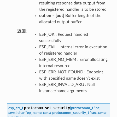
resulting response data output from
the registered handler is to be stored
outlen
–
[out]
Buffer length of the
allocated output buffer
返回
ESP_OK : Request handled
successfully
ESP_FAIL : Internal error in execution
of registered handler
ESP_ERR_NO_MEM : Error allocating
internal resource
ESP_ERR_NOT_FOUND : Endpoint
with specified name doesn’t exist
ESP_ERR_INVALID_ARG : Null
instance/name arguments
protocomm_set_security
esp_err_t
(
protocomm_t
*
pc
,
const
char
*
ep_name
,
const
protocomm_security_t
*
sec
,
const