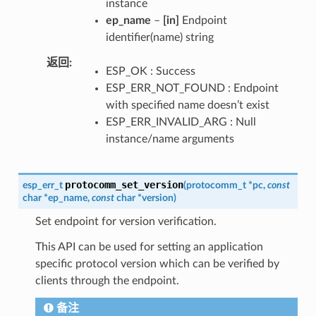
instance
ep_name
–
[in]
Endpoint
identifier(name) string
返回
ESP_OK : Success
ESP_ERR_NOT_FOUND : Endpoint
with specified name doesn’t exist
ESP_ERR_INVALID_ARG : Null
instance/name arguments
protocomm_set_version
esp_err_t
(
protocomm_t
*
pc
,
const
char
*
ep_name
,
const
char
*
version
)
Set endpoint for version verification.
This API can be used for setting an application
specific protocol version which can be verified by
clients through the endpoint.
备注