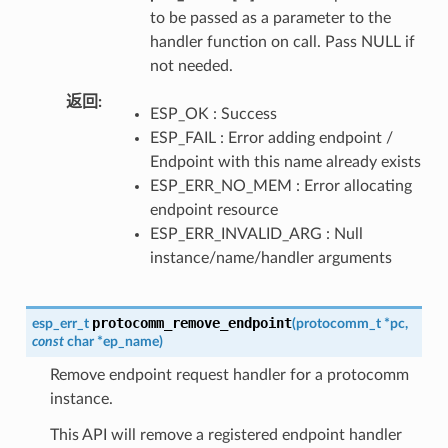
to be passed as a parameter to the
handler function on call. Pass NULL if
not needed.
返回
ESP_OK : Success
ESP_FAIL : Error adding endpoint /
Endpoint with this name already exists
ESP_ERR_NO_MEM : Error allocating
endpoint resource
ESP_ERR_INVALID_ARG : Null
instance/name/handler arguments
protocomm_remove_endpoint
esp_err_t
(
protocomm_t
*
pc
,
const
char
*
ep_name
)
Remove endpoint request handler for a protocomm
instance.
This API will remove a registered endpoint handler