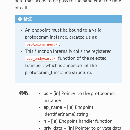
data that needs to be pass to the handler at the time
of call.
备注
An endpoint must be bound to a valid
protocomm instance, created using
.
protocomm_new()
This function internally calls the registered
function of the selected
add_endpoint()
transport which is a member of the
protocomm_t instance structure.
参数
pc
–
[in]
Pointer to the protocomm
instance
ep_name
–
[in]
Endpoint
identifier(name) string
h
–
[in]
Endpoint handler function
priv_data
–
[in]
Pointer to private data