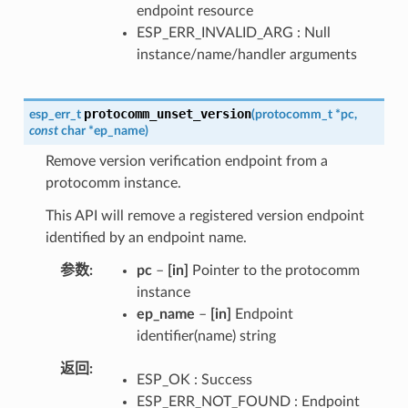
endpoint resource
ESP_ERR_INVALID_ARG : Null
instance/name/handler arguments
protocomm_unset_version
esp_err_t
(
protocomm_t
*
pc
,
const
char
*
ep_name
)
Remove version verification endpoint from a
protocomm instance.
This API will remove a registered version endpoint
identified by an endpoint name.
参数
pc
–
[in]
Pointer to the protocomm
instance
ep_name
–
[in]
Endpoint
identifier(name) string
返回
ESP_OK : Success
ESP_ERR_NOT_FOUND : Endpoint