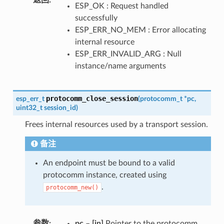
ESP_OK : Request handled
successfully
ESP_ERR_NO_MEM : Error allocating
internal resource
ESP_ERR_INVALID_ARG : Null
instance/name arguments
protocomm_close_session
esp_err_t
(
protocomm_t
*
pc
,
uint32_t
session_id
)
Frees internal resources used by a transport session.
备注
An endpoint must be bound to a valid
protocomm instance, created using
.
protocomm_new()
参数
pc
–
[in]
Pointer to the protocomm