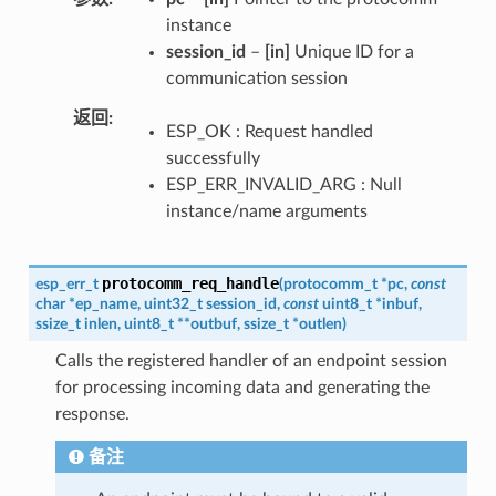
instance
session_id
–
[in]
Unique ID for a
communication session
返回
ESP_OK : Request handled
successfully
ESP_ERR_INVALID_ARG : Null
instance/name arguments
protocomm_req_handle
esp_err_t
(
protocomm_t
*
pc
,
const
char
*
ep_name
,
uint32_t
session_id
,
const
uint8_t
*
inbuf
,
ssize_t
inlen
,
uint8_t
*
*
outbuf
,
ssize_t
*
outlen
)
Calls the registered handler of an endpoint session
for processing incoming data and generating the
response.
备注