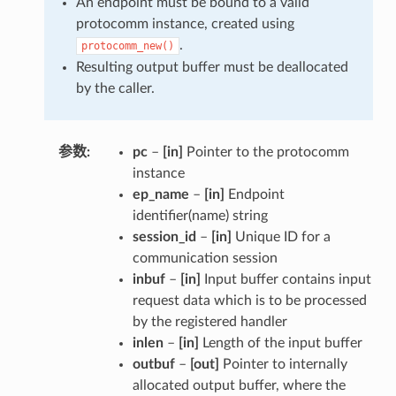
An endpoint must be bound to a valid
protocomm instance, created using
.
protocomm_new()
Resulting output buffer must be deallocated
by the caller.
参数
pc
–
[in]
Pointer to the protocomm
instance
ep_name
–
[in]
Endpoint
identifier(name) string
session_id
–
[in]
Unique ID for a
communication session
inbuf
–
[in]
Input buffer contains input
request data which is to be processed
by the registered handler
inlen
–
[in]
Length of the input buffer
outbuf
–
[out]
Pointer to internally
allocated output buffer, where the