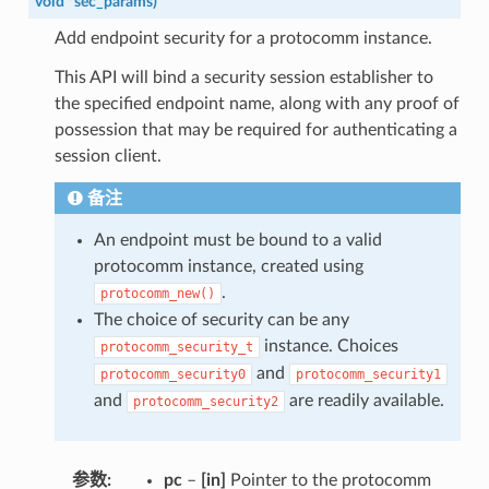
void
*
sec_params
)
Add endpoint security for a protocomm instance.
This API will bind a security session establisher to
the specified endpoint name, along with any proof of
possession that may be required for authenticating a
session client.
备注
An endpoint must be bound to a valid
protocomm instance, created using
.
protocomm_new()
The choice of security can be any
instance. Choices
protocomm_security_t
and
protocomm_security0
protocomm_security1
and
are readily available.
protocomm_security2
参数
pc
–
[in]
Pointer to the protocomm