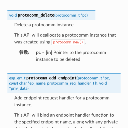
protocomm_delete
void
(
protocomm_t
*
pc
)
Delete a protocomm instance.
This API will deallocate a protocomm instance that
was created using
.
protocomm_new()
参数
pc
–
[in]
Pointer to the protocomm
instance to be deleted
protocomm_add_endpoint
esp_err_t
(
protocomm_t
*
pc
,
const
char
*
ep_name
,
protocomm_req_handler_t
h
,
void
*
priv_data
)
Add endpoint request handler for a protocomm
instance.
This API will bind an endpoint handler function to
the specified endpoint name, along with any private