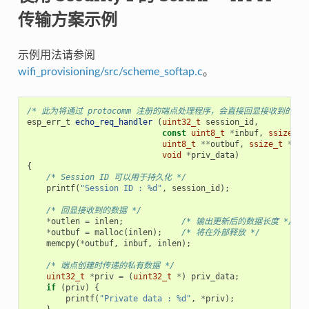
传输方案示例
示例用法请参阅
wifi_provisioning/src/scheme_softap.c
。
/* 此为将通过 protocomm 注册的端点处理程序，会直接回显接收到的数据
esp_err_t
echo_req_handler
(
uint32_t
session_id
,
const
uint8_t
*
inbuf
,
ssize_t
uint8_t
**
outbuf
,
ssize_t
*
out
void
*
priv_data
)
{
/* Session ID 可以用于持久化 */
printf
(
"Session ID : %d"
,
session_id
);
/* 回显接收到的数据 */
*
outlen
=
inlen
;
/* 输出更新后的数据长度 */
*
outbuf
=
malloc
(
inlen
);
/* 将在外部释放 */
memcpy
(
*
outbuf
,
inbuf
,
inlen
);
/* 端点创建时传递的私有数据 */
uint32_t
*
priv
=
(
uint32_t
*
)
priv_data
;
if
(
priv
)
{
printf
(
"Private data : %d"
,
*
priv
);