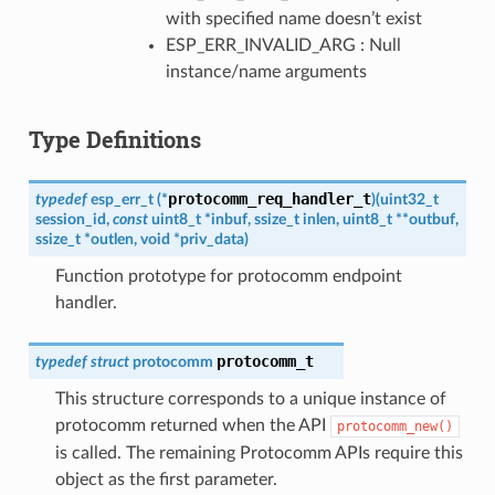
with specified name doesn’t exist
ESP_ERR_INVALID_ARG : Null
instance/name arguments
Type Definitions
protocomm_req_handler_t
typedef
esp_err_t
(
*
)
(
uint32_t
session_id
,
const
uint8_t
*
inbuf
,
ssize_t
inlen
,
uint8_t
*
*
outbuf
,
ssize_t
*
outlen
,
void
*
priv_data
)
Function prototype for protocomm endpoint
handler.
protocomm_t
typedef
struct
protocomm
This structure corresponds to a unique instance of
protocomm returned when the API
protocomm_new()
is called. The remaining Protocomm APIs require this
object as the first parameter.