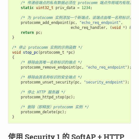
/* 传递给端点的私有数据必须在 protocomm 端点作用域内有效
static
uint32_t
priv_data
=
1234
;
/* 为 protocomm 实例添加一个新端点，该端点由唯一名称标
protocomm_add_endpoint
(
pc
,
"echo_req_endpoint"
,
echo_req_handler
,
(
void
*
)
&
pri
return
pc
;
}
/* 停止 protocomm 实例的示例函数 */
void
stop_pc
(
protocomm_t
*
pc
)
{
/* 移除由其唯一名称标识的端点 */
protocomm_remove_endpoint
(
pc
,
"echo_req_endpoint"
);
/* 移除由其名称标识的安全端点 */
protocomm_unset_security
(
pc
,
"security_endpoint"
);
/* 停止 HTTP 服务器 */
protocomm_httpd_stop
(
pc
);
/* 删除（即释放）protocomm 实例 */
protocomm_delete
(
pc
);
}
使用 Security 1 的 SoftAP + HTTP