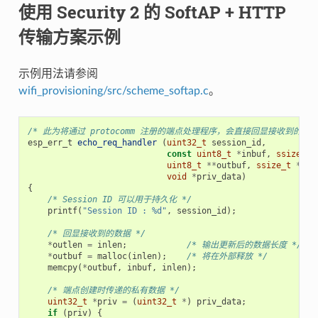
使用 Security 2 的 SoftAP + HTTP
传输方案示例
示例用法请参阅
wifi_provisioning/src/scheme_softap.c
。
/* 此为将通过 protocomm 注册的端点处理程序，会直接回显接收到的数据
esp_err_t
echo_req_handler
(
uint32_t
session_id
,
const
uint8_t
*
inbuf
,
ssize_t
uint8_t
**
outbuf
,
ssize_t
*
out
void
*
priv_data
)
{
/* Session ID 可以用于持久化 */
printf
(
"Session ID : %d"
,
session_id
);
/* 回显接收到的数据 */
*
outlen
=
inlen
;
/* 输出更新后的数据长度 */
*
outbuf
=
malloc
(
inlen
);
/* 将在外部释放 */
memcpy
(
*
outbuf
,
inbuf
,
inlen
);
/* 端点创建时传递的私有数据 */
uint32_t
*
priv
=
(
uint32_t
*
)
priv_data
;
if
(
priv
)
{