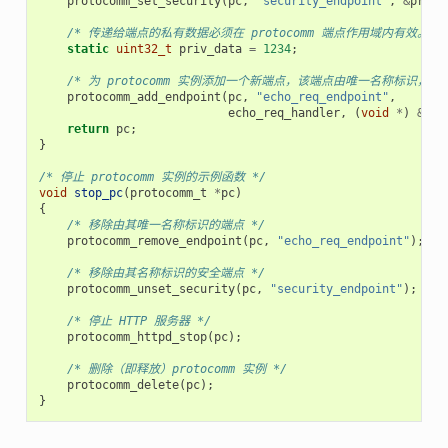
protocomm_set_security
(
pc
,
"security_endpoint"
,
&
proto
/* 传递给端点的私有数据必须在 protocomm 端点作用域内有效
static
uint32_t
priv_data
=
1234
;
/* 为 protocomm 实例添加一个新端点，该端点由唯一名称标
protocomm_add_endpoint
(
pc
,
"echo_req_endpoint"
,
echo_req_handler
,
(
void
*
)
&
pri
return
pc
;
}
/* 停止 protocomm 实例的示例函数 */
void
stop_pc
(
protocomm_t
*
pc
)
{
/* 移除由其唯一名称标识的端点 */
protocomm_remove_endpoint
(
pc
,
"echo_req_endpoint"
);
/* 移除由其名称标识的安全端点 */
protocomm_unset_security
(
pc
,
"security_endpoint"
);
/* 停止 HTTP 服务器 */
protocomm_httpd_stop
(
pc
);
/* 删除（即释放）protocomm 实例 */
protocomm_delete
(
pc
);
}