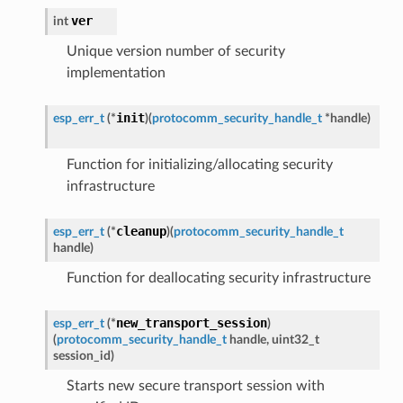
ver
int
Unique version number of security
implementation
init
esp_err_t
(
*
)
(
protocomm_security_handle_t
*
handle
)
Function for initializing/allocating security
infrastructure
cleanup
esp_err_t
(
*
)
(
protocomm_security_handle_t
handle
)
Function for deallocating security infrastructure
new_transport_session
esp_err_t
(
*
)
(
protocomm_security_handle_t
handle
,
uint32_t
session_id
)
Starts new secure transport session with