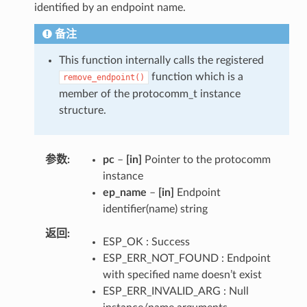
identified by an endpoint name.
备注
This function internally calls the registered
function which is a
remove_endpoint()
member of the protocomm_t instance
structure.
参数
pc
–
[in]
Pointer to the protocomm
instance
ep_name
–
[in]
Endpoint
identifier(name) string
返回
ESP_OK : Success
ESP_ERR_NOT_FOUND : Endpoint
with specified name doesn’t exist
ESP_ERR_INVALID_ARG : Null