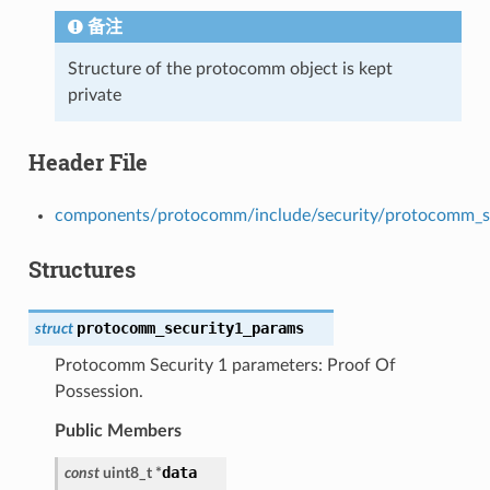
备注
Structure of the protocomm object is kept
private
Header File
components/protocomm/include/security/protocomm_se
Structures
protocomm_security1_params
struct
Protocomm Security 1 parameters: Proof Of
Possession.
Public Members
data
const
uint8_t
*